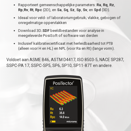
Rapporteert gemeenschappelijke parameters:
Ra
,
Rq
,
Rz
,
Rp
,
Rv
,
Rt
,
Rpc
(2D), en
Sa
,
Sq
,
Sz
,
Sp
,
Sv
, en
Spd
(3D).
Ideaal voor veld- of laboratoriumgebruik; vlakke, gebogen of
onregelmatige oppervlakken
Download 3D
.SDF
beeldbestanden voor analyse in
meegeleverde PosiSoft of software van derden
Inclusief kalibratiecertificaat met herleidbaarheid tot PTB
(alleen voor H en HL) en NPL (voor Ra en Rt) (lange vorm).
Voldoet aan ASME B46, ASTM D4417, ISO 8503-5, NACE SP287,
SSPC-PA 17, SSPC-SP5, SP6, SP10, SP11-87T en andere.