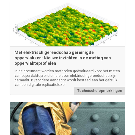
PosiTector Behuizing
Handige harde koffer voor het vervoeren van een
Met elektrisch gereedschap gereinigde
PosiTector meter en meerdere sondes
oppervlakken: Nieuwe inzichten in de meting van
oppervlakteprofielen
In dit document worden methoden geëvalueerd voor het meten
van oppervlakteprofielen die door elektrisch gereedschap zijn
gemaakt. Bijzondere aandacht wordt besteed aan het gebruik
van een digitale replicatielezer.
Technische opmerkingen
Meer informatie