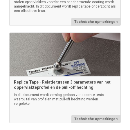
stalen oppervlakken voordat een beschermende coating wordt
aangebracht. In dit document wordt replica tape onderzocht als
Testex gecertificeerde wielset
een effectieve bron.
Wordt gebruikt om de nauwkeurigheid en werking van
Technische opmerkingen
alle Testex schroefmaten te controleren. Ideaal om te
voldoen aan ISO- en interne kwaliteitscontrole-eisen.
Inclusief kalibratiecertificaat herleidbaar naar PTB.
Meer informatie
Replica Tape - Relatie tussen 3 parameters van het
oppervlakteprofiel en de pull-off hechting
In dit document wordt verslag gedaan van recente tests
waarbij tal van profielen met pull-off hechting werden
vergeleken.
Technische opmerkingen
AC Stroom Kit