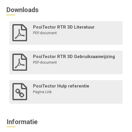
Downloads
PosiTector RTR 3D Literatuur
PDF-document
Bluetooth printer
PosiTector RTR 3D Gebruiksaanwijzing
PDF-document
Deze Bluetooth-printer werkt op batterijen en is licht
van gewicht. Hij drukt via Bluetooth metingen en
statistische overzichten af van Advanced modellen.
PosiTector Hulp referentie
Pagina Link
Meer informatie
Informatie