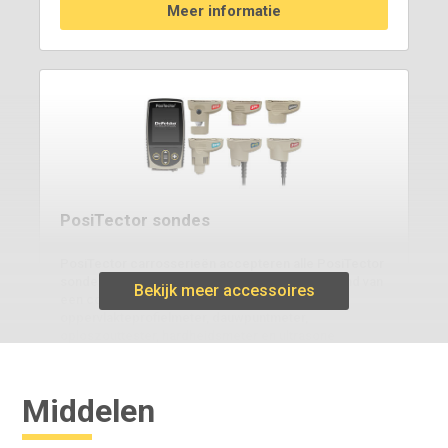
Meer informatie
PosiTector sondes
PosiTector carrosserieën accepteren alle PosiTector
sondes en kunnen eenvoudig worden omgevormd van
Bekijk meer accessoires
een coatingdiktemeter naar een
oppervlakteprofielmeter, dauwpuntmeter,
oploszouttester, hardheidsmeter en ultrasone
diktemeter.
Middelen
Meer informatie