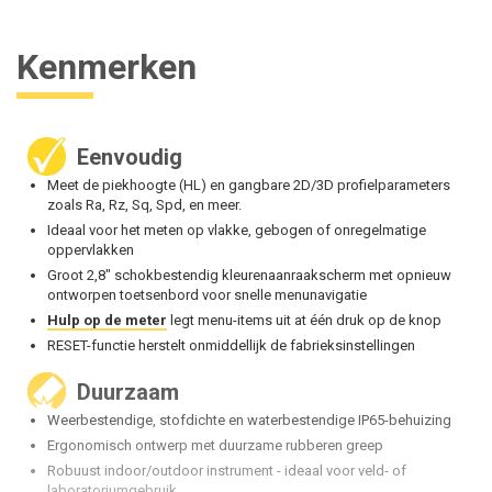
Kenmerken
Eenvoudig
Meet de piekhoogte (HL) en gangbare 2D/3D profielparameters
zoals Ra, Rz, Sq, Spd, en meer.
Ideaal voor het meten op vlakke, gebogen of onregelmatige
oppervlakken
Groot 2,8" schokbestendig kleurenaanraakscherm met opnieuw
ontworpen toetsenbord voor snelle menunavigatie
Hulp op de meter
legt menu-items uit at één druk op de knop
RESET-functie herstelt onmiddellijk de fabrieksinstellingen
Duurzaam
Weerbestendige, stofdichte en waterbestendige IP65-behuizing
Ergonomisch ontwerp met duurzame rubberen greep
Robuust indoor/outdoor instrument - ideaal voor veld- of
laboratoriumgebruik