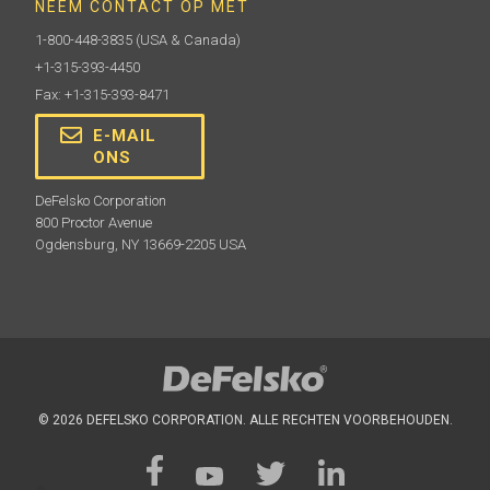
NEEM CONTACT OP MET
schuimrubberen inzetstuk om uw PosiTector veilig
vast te houden.
1-800-448-3835
(USA & Canada)
+1-315-393-4450
Fax: +1-315-393-8471
Meer informatie
E-MAIL
ONS
DeFelsko Corporation
800 Proctor Avenue
Ogdensburg, NY 13669-2205 USA
Polijstkogel
Voor de beste resultaten bij het verkrijgen van 2D/3D
© 2026 DEFELSKO CORPORATION. ALLE RECHTEN VOORBEHOUDEN.
parameters en afbeeldingen, wordt aanbevolen om de
meegeleverde polijstkogel te gebruiken in plaats van
het zeer nauwkeurige polijstgereedschap.