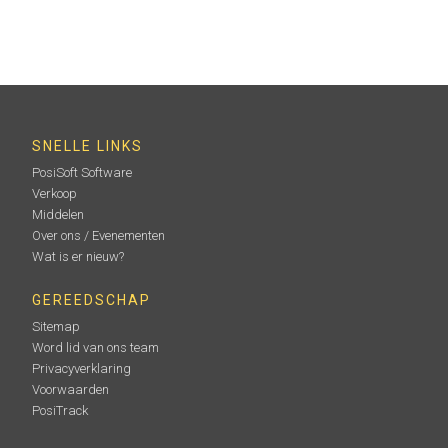
Gebruik voor continu gebruik. Deze kit levert
verschillende alternatieve voedingsoplossingen voor
uw PosiTector op batterijen. Gebruik uw meter zonder
batterijen.
SNELLE LINKS
Meer informatie
PosiSoft Software
Verkoop
Middelen
Over ons / Evenementen
Wat is er nieuw?
GEREEDSCHAP
Sitemap
Word lid van ons team
Privacyverklaring
Pelican koffers voor PosiTector
Voorwaarden
inspectiekits
PosiTrack
Zware, waterdichte Pelican-koffers compleet met een