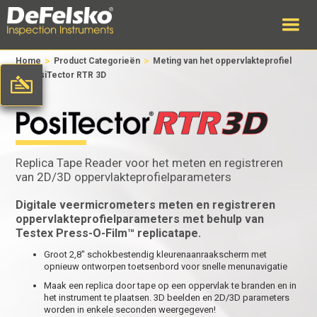
>
>
Home
Product Categorieën
Meting van het oppervlakteprofiel
>
PosiTector RTR 3D
Replica Tape Reader voor het meten en registreren
van 2D/3D oppervlakteprofielparameters
Digitale veermicrometers meten en registreren
oppervlakteprofielparameters met behulp van
Testex Press-O-Film™ replicatape.
Groot 2,8" schokbestendig kleurenaanraakscherm met
opnieuw ontworpen toetsenbord voor snelle menunavigatie
Maak een replica door tape op een oppervlak te branden en in
het instrument te plaatsen. 3D beelden en 2D/3D parameters
worden in enkele seconden weergegeven!