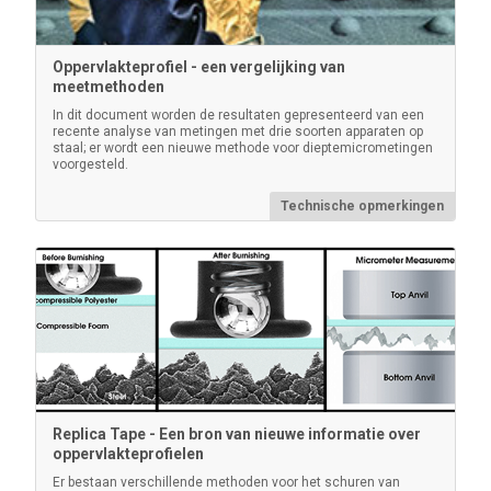
Oppervlakteprofiel - een vergelijking van
Testex™ Press-O-Film™ Replica Tape
meetmethoden
In dit document worden de resultaten gepresenteerd van een
Elke rol Testex Tape bevat 50 stukjes (Impressies)
recente analyse van metingen met drie soorten apparaten op
staal; er wordt een nieuwe methode voor dieptemicrometingen
voorgesteld.
Technische opmerkingen
Meer informatie
Replica Tape - Een bron van nieuwe informatie over
oppervlakteprofielen
Er bestaan verschillende methoden voor het schuren van