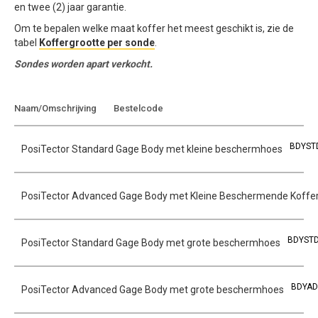
en twee (2) jaar garantie.
Om te bepalen welke maat koffer het meest geschikt is, zie de
tabel
Koffergrootte per sonde
.
Sondes worden apart verkocht.
Toevoegen aan
Naam/Omschrijving
Bestelcode
offerte
BDYST
PosiTector Standard Gage Body met kleine beschermhoes
PosiTector Advanced Gage Body met Kleine Beschermende Koffe
BDYST
PosiTector Standard Gage Body met grote beschermhoes
BDYAD
PosiTector Advanced Gage Body met grote beschermhoes