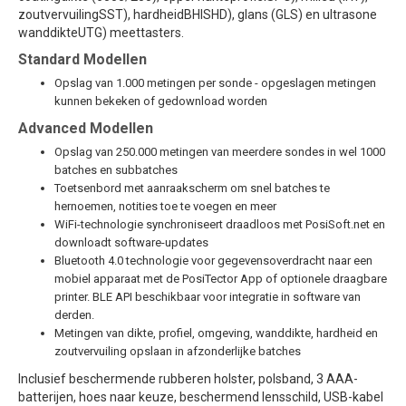
zoutvervuilingSST), hardheidBHISHD), glans (GLS) en ultrasone
wanddikteUTG) meettasters.
Standard Modellen
Opslag van 1.000 metingen per sonde - opgeslagen metingen
kunnen bekeken of gedownload worden
Advanced Modellen
Opslag van 250.000 metingen van meerdere sondes in wel 1000
batches en subbatches
Toetsenbord met aanraakscherm om snel batches te
hernoemen, notities toe te voegen en meer
WiFi-technologie synchroniseert draadloos met PosiSoft.net en
downloadt software-updates
Bluetooth 4.0 technologie voor gegevensoverdracht naar een
mobiel apparaat met de PosiTector App of optionele draagbare
printer. BLE API beschikbaar voor integratie in software van
derden.
Metingen van dikte, profiel, omgeving, wanddikte, hardheid en
zoutvervuiling opslaan in afzonderlijke batches
Inclusief beschermende rubberen holster, polsband, 3 AAA-
batterijen, hoes naar keuze, beschermend lensschild, USB-kabel