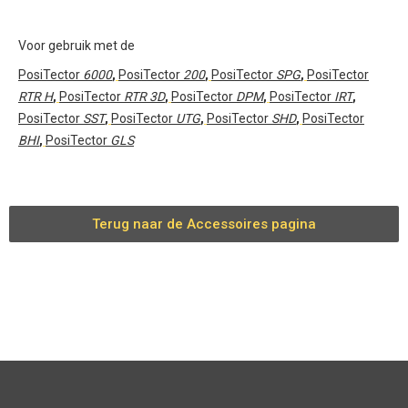
Voor gebruik met de
PosiTector
6000
,
PosiTector
200
,
PosiTector
SPG
,
PosiTector
RTR H
,
PosiTector
RTR 3D
,
PosiTector
DPM
,
PosiTector
IRT
,
PosiTector
SST
,
PosiTector
UTG
,
PosiTector
SHD
,
PosiTector
BHI
,
PosiTector
GLS
Terug naar de Accessoires pagina