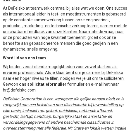
At DeFelsko at teamwerk centraal bij alles wat we doen. Ons succes
als internationaal leider in test- en meetinstrumenten is gebaseerd
op de constante samenwerking tussen onze engineering-,
productie-, marketing- en technische verkoopteams, samen met de
onschatbare feedback van onze klanten. Naarmate de vraag naar
onze producten van hoge kwaliteit toeneemt, groeit ook onze
behoefte aan gepassioneerde mensen die goed gedijen in een
dynamische, snelle omgeving.
Word lid van ons team
Wij bieden verschillende mogelijkheden voor zowel starters als
ervaren professionals. Als je klaar bent om je carrière bij DeFelsko
naar een hoger niveau te tillen, nodigen we je uit om te solliciteren.
Gewoon
ons sollicitatieformulier
formulier en e-mail het naar
hr@defelsko.com.
DeFelsko Corporation is een werkgever die gelijke kansen biedt en is
toegewijd aan een beleid van non-discriminatie bij tewerkstelling op
elke basis, inclusief ras, geloof, huidskleur, nationale afkomst,
geslacht, leeftijd, handicap, burgerlijke staat en arrestatie- en
veroordelingsgegevens of andere beschermde classificaties in
overeenstemming met alle federale, NY State en lokale wetten inzake