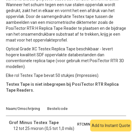
Wanneer het schuim tegen een ruw stalen oppervlak wordt
gedrukt, zakt het in elkaar en vormt het een afdruk van het
oppervlak. Door de samengedrukte Testex tape tussen de
aambeelden van een micrometrische diktemeter zoals de
PosiTector RTR H Replica Tape Reader te plaatsen en de bijdrage
van het onsamendrukbare substraat af te trekken, krijg je een
maat voor het oppervlakteprofiel.
Optical Grade XC Testex Replica Tape beschikbaar - levert
hogere kwaliteit SDF oppervlakte databestanden dan
conventionele replica tape (voor gebruik met PosiTector RTR 3D
modellen).
Elke rol Testex Tape bevat 50 stukjes (Impressies).
Testex Tape is niet inbegrepen bij PosiTector RTR Replica
Tape Readers.
Toevoegen aan
Naam/Omschrijving
Bestelcode
offerte
Grof Minus Testex Tape
RTCMIN
Add to Instant Quote
12 tot 25 micron (0,5 tot 1,0 mils)