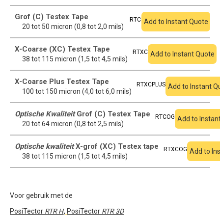
Grof (C) Testex Tape
RTC
Add to Instant Quote
20 tot 50 micron (0,8 tot 2,0 mils)
X-Coarse (XC) Testex Tape
RTXC
Add to Instant Quote
38 tot 115 micron (1,5 tot 4,5 mils)
X-Coarse Plus Testex Tape
RTXCPLUS
Add to Instant Q
100 tot 150 micron (4,0 tot 6,0 mils)
Optische Kwaliteit
Grof (C) Testex Tape
RTCOG
Add to Instan
20 tot 64 micron (0,8 tot 2,5 mils)
Optische kwaliteit
X-grof (XC) Testex tape
RTXCOG
Add to In
38 tot 115 micron (1,5 tot 4,5 mils)
Voor gebruik met de
PosiTector
RTR H
,
PosiTector
RTR 3D