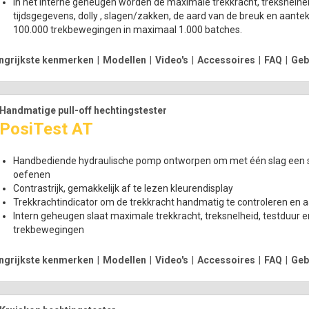
In het interne geheugen worden de maximale trekkracht, treksnelheid
tijdsgegevens, dolly , slagen/zakken, de aard van de breuk en aant
100.000 trekbewegingen in maximaal 1.000 batches.
ngrijkste kenmerken
|
Modellen
|
Video's
|
Accessoires
|
FAQ
|
Geb
Handmatige pull-off hechtingstester
PosiTest AT
Handbediende hydraulische pomp ontworpen om met één slag een so
oefenen
Contrastrijk, gemakkelijk af te lezen kleurendisplay
Trekkrachtindicator om de trekkracht handmatig te controleren en 
Intern geheugen slaat maximale trekkracht, treksnelheid, testduur 
trekbewegingen
ngrijkste kenmerken
|
Modellen
|
Video's
|
Accessoires
|
FAQ
|
Geb