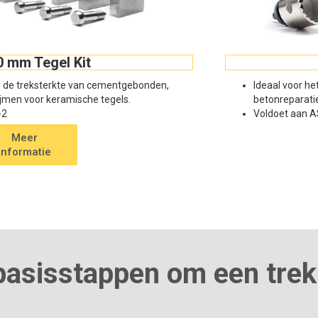
0 mm Tegel Kit
n de treksterkte van cementgebonden,
Ideaal voor he
lijmen voor keramische tegels.
betonreparati
-2
Voldoet aan 
Meer
informatie
 basisstappen om een trek