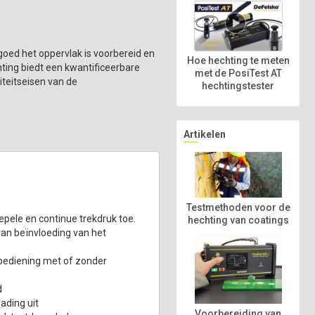
goed het oppervlak is voorbereid en
Hoe hechting te meten
ting biedt een kwantificeerbare
met de PosiTest AT
iteitseisen van de
hechtingstester
Artikelen
Testmethoden voor de
pele en continue trekdruk toe.
hechting van coatings
van beïnvloeding van het
bediening met of zonder
d
ading uit
Voorbereiding van