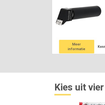
Meer
Ken
informatie
Kies uit vie