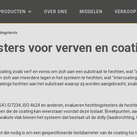
PRODUCTEN
OVER ONS
MIDDELEN
VERKOOP
ingstests
ters voor verven en coat
oating zoals verf en vernis om zich aan een substraat te hechten, wat
 zich aan meerdere lagen in het systeem te hechten, wat "intercoati
tings hechten aan het substraat waarop zij worden aangebracht, zoals 
/D7234, ISO 4624 en anderen, evalueren hechtingstesters de hechting
alen die de coating kan weerstaan voordat deze loslaat. Breekpunten, 
akste vlak binnen het systeem dat bestaat uit de dolly (laadinrichting, tr
t die nodig is om een gespecificeerde testdiameter van de coating los 