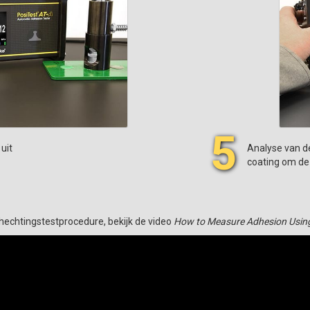
5
 uit
Analyse van de
coating om de
 hechtingstestprocedure, bekijk de video
How to Measure Adhesion Using