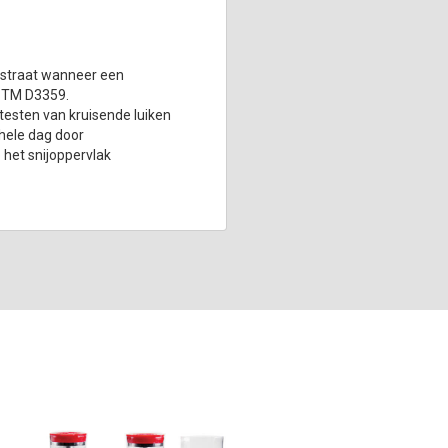
bstraat wanneer een
ASTM D3359.
 testen van kruisende luiken
hele dag door
p het snijoppervlak