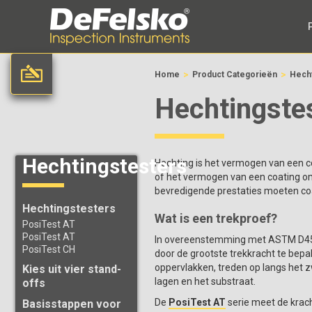
>
>
Home
Product Categorieën
Hecht
Hechtingstes
Hechtingstesters
Hechting is het vermogen van een c
of het vermogen van een coating om
bevredigende prestaties moeten coa
Hechtingstesters
Wat is een trekproef?
PosiTest AT
PosiTest AT
In overeenstemming met ASTM D4541
PosiTest CH
door de grootste trekkracht te bep
oppervlakken, treden op langs het zw
Kies uit vier stand-
lagen en het substraat.
offs
De
PosiTest AT
serie meet de krach
Basisstappen voor