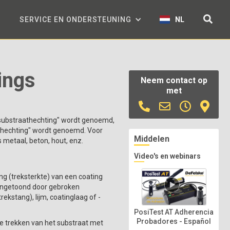
SERVICE EN ONDERSTEUNING
NL
ings
Neem contact op
met
 "substraathechting" wordt genoemd,
nghechting" wordt genoemd. Voor
Middelen
metaal, beton, hout, enz.
Video's en webinars
 (treksterkte) van een coating
aangetoond door gebroken
ekstang), lijm, coatinglaag of -
PosiTest AT Adherencia
Probadores - Español
te trekken van het substraat met