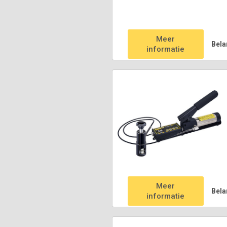
Meer
Bela
informatie
Meer
Bela
informatie