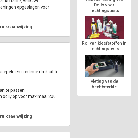
, testduur, druk- vs.
Dolly voor
ekeningen opgeslagen voor
hechtingstests
ruiksaanwijzing
Rol van kleefstoffen in
hechtingstests
epele en continue druk uit te
Meting van de
hechtsterkte
aan te passen
en dolly op voor maximaal 200
ruiksaanwijzing