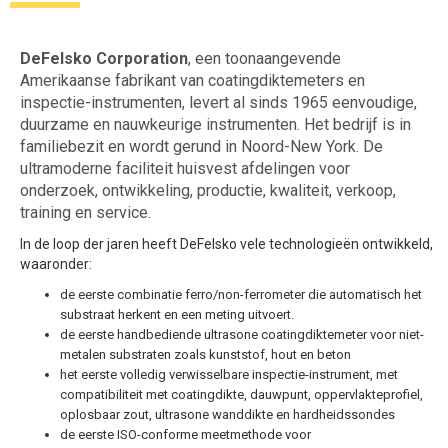
DeFelsko Corporation
, een toonaangevende
Amerikaanse fabrikant van coatingdiktemeters en
inspectie-instrumenten, levert al sinds 1965 eenvoudige,
duurzame en nauwkeurige instrumenten. Het bedrijf is in
familiebezit en wordt gerund in Noord-New York. De
ultramoderne faciliteit huisvest afdelingen voor
onderzoek, ontwikkeling, productie, kwaliteit, verkoop,
training en service.
In de loop der jaren heeft DeFelsko vele technologieën ontwikkeld,
waaronder:
de eerste combinatie ferro/non-ferrometer die automatisch het
substraat herkent en een meting uitvoert.
de eerste handbediende ultrasone coatingdiktemeter voor niet-
metalen substraten zoals kunststof, hout en beton
het eerste volledig verwisselbare inspectie-instrument, met
compatibiliteit met coatingdikte, dauwpunt, oppervlakteprofiel,
oplosbaar zout, ultrasone wanddikte en hardheidssondes
de eerste ISO-conforme meetmethode voor