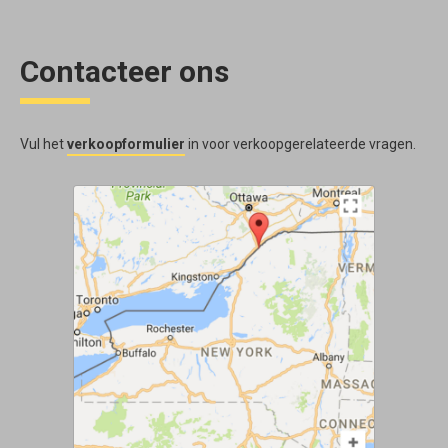
Contacteer ons
Vul het
verkoopformulier
in voor verkoopgerelateerde vragen.