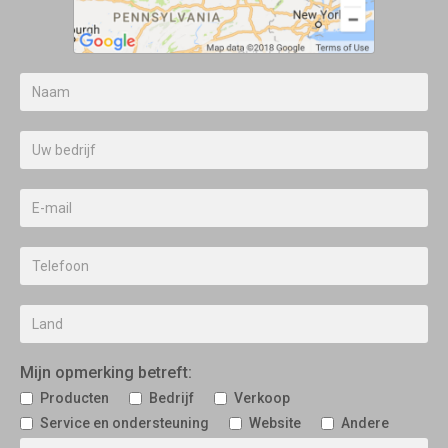
Mijn opmerking betreft:
Producten
Bedrijf
Verkoop
Service en ondersteuning
Website
Andere