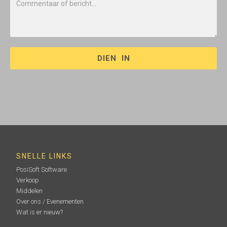
SNELLE LINKS
PosiSoft Software
Verkoop
Middelen
Over ons / Evenementen
Wat is er nieuw?