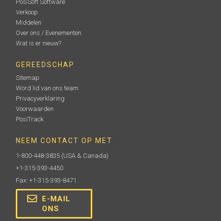
PosiSoft Software
Verkoop
Middelen
Over ons / Evenementen
Wat is er nieuw?
GEREEDSCHAP
Sitemap
Word lid van ons team
Privacyverklaring
Voorwaarden
PosiTrack
NEEM CONTACT OP MET
1-800-448-3835
(USA & Canada)
+1-315-393-4450
Fax: +1-315-393-8471
E-MAIL
ONS