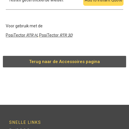
Testex gecertificeerde wielset
Add to Instant Quote
Voor gebruik met de
PosiTector
RTR H
,
PosiTector
RTR 3D
Terug naar de Accessoires pagina
SNELLE LINKS