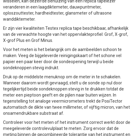
wisselen, kan dezelfde behuizing van een replica tapelezer
veranderen in een laagdiktemeter, dauwpuntmeter,
oploszouttester, hardheidtester, glansmeter of ultrasone
wanddiktemeter.
Er zijn vier kwaliteiten Testex replica tape beschikbaar, afhankelijk
van de verwachte hoogte van het oppervlakteprofiel: Grof, X-grof,
X-grof Plus en Grof Minus.
Voor het meten is het belangrijk om de aambeelden schoon te
maken. Veeg de bijgeleverde reinigingskaart of het schone vel
papier een paar keer door de sondeopening terwijl u beide
sondeknoppen stevig indrukt.
Druk op de middelste menuknop om de meter in te schakelen.
Wanneer daarom wordt gevraagd, stelt u de sonde op nul door
tegelijkertijd beide sondeknoppen stevig in te drukken totdat de
meter een pieptoon geeft en de pijlen naar buiten wijzen. In
tegenstelling tot analoge veermicrometers trekt de PosiTector
automatisch de dikte van twee millimeter, of vijftig micron, van het
onsamendrukbare substraat af.
Controleer voor het meten of het instrument correct werkt door de
meegeleverde controlevulplaat te meten. Zorg ervoor dat de
meting binnen de gecombineerde tolerantie van het instrument en