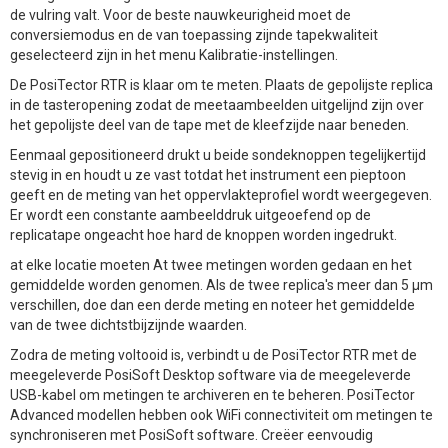
de vulring valt. Voor de beste nauwkeurigheid moet de
conversiemodus en de van toepassing zijnde tapekwaliteit
geselecteerd zijn in het menu Kalibratie-instellingen.
De PosiTector RTR is klaar om te meten. Plaats de gepolijste replica
in de tasteropening zodat de meetaambeelden uitgelijnd zijn over
het gepolijste deel van de tape met de kleefzijde naar beneden.
Eenmaal gepositioneerd drukt u beide sondeknoppen tegelijkertijd
stevig in en houdt u ze vast totdat het instrument een pieptoon
geeft en de meting van het oppervlakteprofiel wordt weergegeven.
Er wordt een constante aambeelddruk uitgeoefend op de
replicatape ongeacht hoe hard de knoppen worden ingedrukt.
at elke locatie moeten At twee metingen worden gedaan en het
gemiddelde worden genomen. Als de twee replica's meer dan 5 µm
verschillen, doe dan een derde meting en noteer het gemiddelde
van de twee dichtstbijzijnde waarden.
Zodra de meting voltooid is, verbindt u de PosiTector RTR met de
meegeleverde PosiSoft Desktop software via de meegeleverde
USB-kabel om metingen te archiveren en te beheren. PosiTector
Advanced modellen hebben ook WiFi connectiviteit om metingen te
synchroniseren met PosiSoft software. Creëer eenvoudig