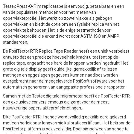
Testex Press-O-Film replicatape is eenvoudig, betaalbaar en een
van de populairste methoden voor het meten van
oppervlakteprofiel. Het werkt op zowel vlakke als gebogen
oppervlakken en biedt de optie om een fysieke replica van het
oppervlak te behouden. Het is de enige testmethode voor
oppervlakteprofiel die erkend wordt door ASTM, ISO en AMPP
standaarden.
De PosiTector RTR Replica Tape Reader heeft een uniek veerbelast
ontwerp dat een precieze hoeveelheid kracht uitoefent op de
replica tape, ongeacht hoe hard de knoppen worden ingedrukt. Het
grote digitale display geeft duidelijke, gemakkelijk af te lezen
metingen en opgeslagen gegevens kunnen naadloos worden
overgebracht naar de meegeleverde PosiSoft software voor het
automatisch genereren van aangepaste professionele rapporten.
Samen met de Testex digitale micrometer heeft de PosiTector RTR
een exclusieve conversiemodus die zorgt voor de meest
nauwkeurige oppervlakteprofielmetingen.
Elke PosiTector RTR H sonde wordt volledig gekalibreerd geleverd
met een herleidbaar langvormig kalibratiecertificaat. Het bekroonde
PosiTector platform is ook veelzijdig. Door simpelweg van sonde te