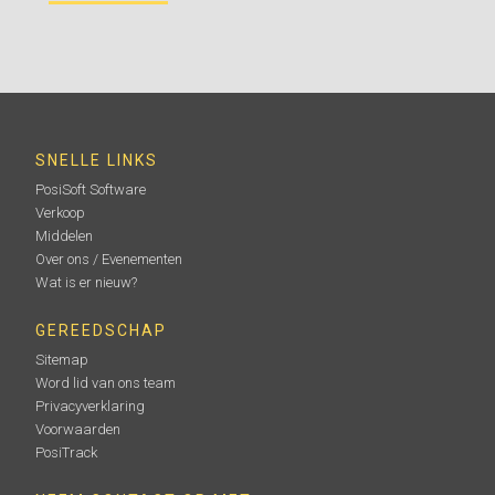
SNELLE LINKS
PosiSoft Software
Verkoop
Middelen
Over ons / Evenementen
Wat is er nieuw?
GEREEDSCHAP
Sitemap
Word lid van ons team
Privacyverklaring
Voorwaarden
PosiTrack