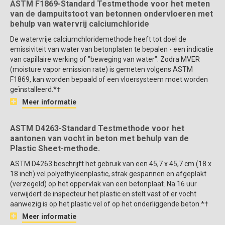
ASTM F1869-Standard Testmethode voor het meten
van de dampuitstoot van betonnen ondervloeren met
behulp van watervrij calciumchloride
De watervrije calciumchloridemethode heeft tot doel de
emissiviteit van water van betonplaten te bepalen - een indicatie
van capillaire werking of "beweging van water". Zodra MVER
(moisture vapor emission rate) is gemeten volgens ASTM
F1869, kan worden bepaald of een vloersysteem moet worden
geïnstalleerd.*†
Meer informatie
ASTM D4263-Standard Testmethode voor het
aantonen van vocht in beton met behulp van de
Plastic Sheet-methode.
ASTM D4263 beschrijft het gebruik van een 45,7 x 45,7 cm (18 x
18 inch) vel polyethyleenplastic, strak gespannen en afgeplakt
(verzegeld) op het oppervlak van een betonplaat. Na 16 uur
verwijdert de inspecteur het plastic en stelt vast of er vocht
aanwezig is op het plastic vel of op het onderliggende beton.*†
Meer informatie