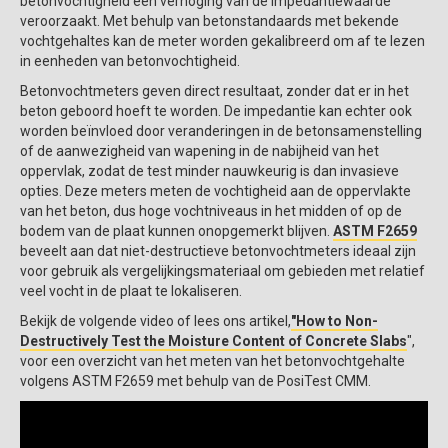
betonvochtigheid een verhoging van de impedantiewaarde
veroorzaakt. Met behulp van betonstandaards met bekende
vochtgehaltes kan de meter worden gekalibreerd om af te lezen
in eenheden van betonvochtigheid.
Betonvochtmeters geven direct resultaat, zonder dat er in het
beton geboord hoeft te worden. De impedantie kan echter ook
worden beïnvloed door veranderingen in de betonsamenstelling
of de aanwezigheid van wapening in de nabijheid van het
oppervlak, zodat de test minder nauwkeurig is dan invasieve
opties. Deze meters meten de vochtigheid aan de oppervlakte
van het beton, dus hoge vochtniveaus in het midden of op de
bodem van de plaat kunnen onopgemerkt blijven.
ASTM F2659
beveelt aan dat niet-destructieve betonvochtmeters ideaal zijn
voor gebruik als vergelijkingsmateriaal om gebieden met relatief
veel vocht in de plaat te lokaliseren.
Bekijk de volgende video of lees ons artikel,
"How to Non-
Destructively Test the Moisture Content of Concrete Slabs
",
voor een overzicht van het meten van het betonvochtgehalte
volgens ASTM F2659 met behulp van de PosiTest CMM.