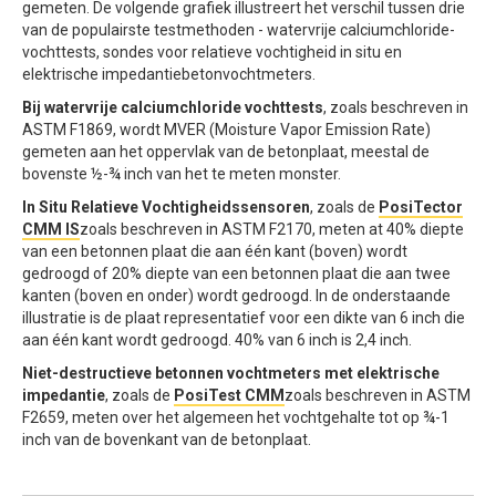
gemeten. De volgende grafiek illustreert het verschil tussen drie
van de populairste testmethoden - watervrije calciumchloride-
vochttests, sondes voor relatieve vochtigheid in situ en
elektrische impedantiebetonvochtmeters.
Bij watervrije calciumchloride vochttests
, zoals beschreven in
ASTM F1869, wordt MVER (Moisture Vapor Emission Rate)
gemeten aan het oppervlak van de betonplaat, meestal de
bovenste ½-¾ inch van het te meten monster.
In Situ Relatieve Vochtigheidssensoren
, zoals de
PosiTector
CMM IS
zoals beschreven in ASTM F2170, meten at 40% diepte
van een betonnen plaat die aan één kant (boven) wordt
gedroogd of 20% diepte van een betonnen plaat die aan twee
kanten (boven en onder) wordt gedroogd. In de onderstaande
illustratie is de plaat representatief voor een dikte van 6 inch die
aan één kant wordt gedroogd. 40% van 6 inch is 2,4 inch.
Niet-destructieve betonnen vochtmeters met elektrische
impedantie
, zoals de
PosiTest CMM
zoals beschreven in ASTM
F2659, meten over het algemeen het vochtgehalte tot op ¾-1
inch van de bovenkant van de betonplaat.