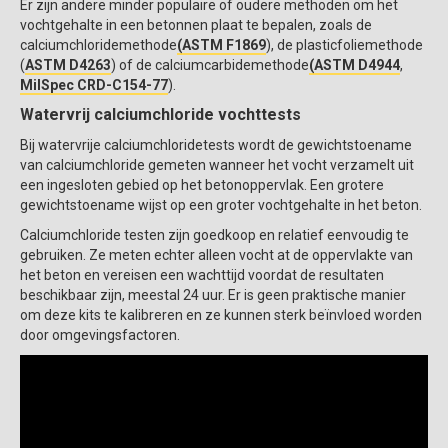
Er zijn andere minder populaire of oudere methoden om het
vochtgehalte in een betonnen plaat te bepalen, zoals de
calciumchloridemethode
(ASTM F1869
), de plasticfoliemethode
(
ASTM D4263
) of de calciumcarbidemethode
(ASTM D4944
,
MilSpec CRD-C154-77
).
Watervrij calciumchloride vochttests
Bij watervrije calciumchloridetests wordt de gewichtstoename
van calciumchloride gemeten wanneer het vocht verzamelt uit
een ingesloten gebied op het betonoppervlak. Een grotere
gewichtstoename wijst op een groter vochtgehalte in het beton.
Calciumchloride testen zijn goedkoop en relatief eenvoudig te
gebruiken. Ze meten echter alleen vocht at de oppervlakte van
het beton en vereisen een wachttijd voordat de resultaten
beschikbaar zijn, meestal 24 uur. Er is geen praktische manier
om deze kits te kalibreren en ze kunnen sterk beïnvloed worden
door omgevingsfactoren.