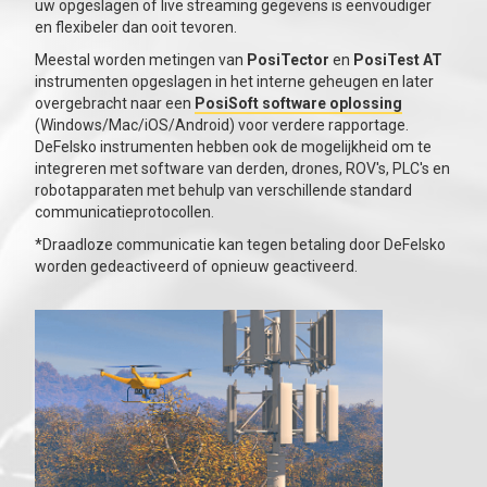
uw opgeslagen of live streaming gegevens is eenvoudiger
en flexibeler dan ooit tevoren.
Meestal worden metingen van
PosiTector
en
PosiTest AT
instrumenten opgeslagen in het interne geheugen en later
overgebracht naar een
PosiSoft software oplossing
(Windows/Mac/iOS/Android) voor verdere rapportage.
DeFelsko instrumenten hebben ook de mogelijkheid om te
integreren met software van derden, drones, ROV's, PLC's en
robotapparaten met behulp van verschillende standard
communicatieprotocollen.
*Draadloze communicatie kan tegen betaling door DeFelsko
worden gedeactiveerd of opnieuw geactiveerd.