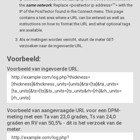
the
same network
. Replace <positector ip address=""> with the
IP of the PosiTector found in the Connect menu. This page
contains a text area where a URL can be entered as well as
instructions on how to format the URL and what optional tags
are available.
Als er metingen worden verricht, stuurt de meter GET-
verzoeken naar de ingevoerde URL.
Voorbeeld:
Voorbeeld van ingevoerde URL:
http://example.com/log.php?thickness=
[thickness]&thickness_units=[units]&ta=[ta]&ta_units=
[ta_units]&ts=[ts]&ts_units=[ts_units&rh=[rh]&rh_units=
[rh_units]
Voorbeeld van aangevraagde URL voor een DPM-
meting met een Ta van 23,0 graden, Ts van 24,0
graden en RV van 50,5% - dit is het verzoek van de
meter:
http://example.com/log.php?