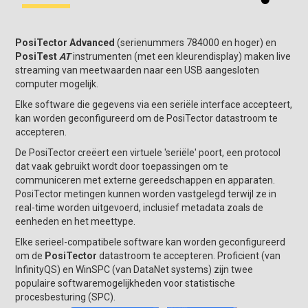
PosiTector Advanced
(serienummers 784000 en hoger) en
PosiTest
AT
instrumenten (met een kleurendisplay) maken live
streaming van meetwaarden naar een USB aangesloten
computer mogelijk.
Elke software die gegevens via een seriële interface accepteert,
kan worden geconfigureerd om de PosiTector datastroom te
accepteren.
De PosiTector creëert een virtuele 'seriële' poort, een protocol
dat vaak gebruikt wordt door toepassingen om te
communiceren met externe gereedschappen en apparaten.
PosiTector
metingen kunnen worden vastgelegd terwijl ze in
real-time worden uitgevoerd, inclusief metadata zoals de
eenheden en het meettype.
Elke serieel-compatibele software kan worden geconfigureerd
om de
PosiTector
datastroom te accepteren. Proficient (van
InfinityQS) en WinSPC (van DataNet systems) zijn twee
populaire softwaremogelijkheden voor statistische
procesbesturing (SPC).