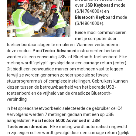
over
USB Keyboard
mode
(S/N 784000+) en
Bluetooth Keyboard
mode
(S/N 864000+).
Beide modi communiceren
met je computer door
toetsenbordaanslagen te emuleren. Wanneer verbonden in
deze modus,
PosiTector Advanced
instrumenten herkend
worden als een eenvoudig USB- of Bluetooth-toetsenbord. Elke
meting wordt 'getypt', gevolgd door een carriage return (enter).
Dit biedt een eenvoudige manier om metingen vast te leggen
terwijl ze worden genomen zonder speciale software,
stuurprogramma's of complexe instellingen. Gebruikers kunnen
kiezen tussen de betrouwbaarheid van het bedrade USB-
toetsenbord en de vrijheid van de draadloze Bluetooth-
verbinding.
In het spreadsheetvoorbeeld selecteerde de gebruiker cel C4.
Vervolgens werden 7 metingen gedaan met een op USB
aangesloten
PosiTector 6000 Advanced
in
USB
Toetsenbordmodus
. Elke meting wordt automatisch ingevuld
in zijn eigen cel en wordt gevolgd door een carriage return (gelijk