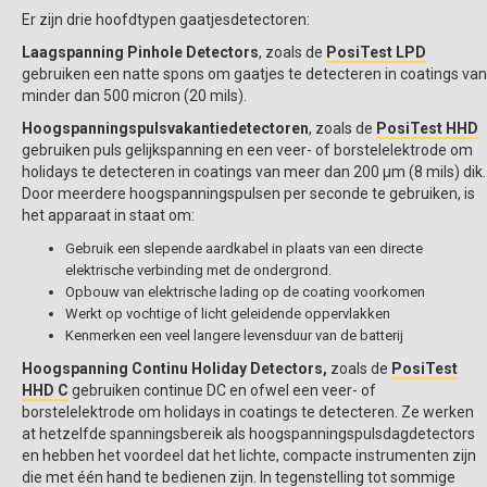
Er zijn drie hoofdtypen gaatjesdetectoren:
Laagspanning Pinhole Detectors
, zoals de
PosiTest LPD
gebruiken een natte spons om gaatjes te detecteren in coatings van
minder dan 500 micron (20 mils).
Hoogspanningspulsvakantiedetectoren
, zoals de
PosiTest HHD
gebruiken puls gelijkspanning en een veer- of borstelelektrode om
holidays te detecteren in coatings van meer dan 200 µm (8 mils) dik.
Door meerdere hoogspanningspulsen per seconde te gebruiken, is
het apparaat in staat om:
Gebruik een slepende aardkabel in plaats van een directe
elektrische verbinding met de ondergrond.
Opbouw van elektrische lading op de coating voorkomen
Werkt op vochtige of licht geleidende oppervlakken
Kenmerken een veel langere levensduur van de batterij
Hoogspanning Continu Holiday Detectors,
zoals de
PosiTest
HHD C
gebruiken continue DC en ofwel een veer- of
borstelelektrode om holidays in coatings te detecteren. Ze werken
at hetzelfde spanningsbereik als hoogspanningspulsdagdetectors
en hebben het voordeel dat het lichte, compacte instrumenten zijn
die met één hand te bedienen zijn. In tegenstelling tot sommige