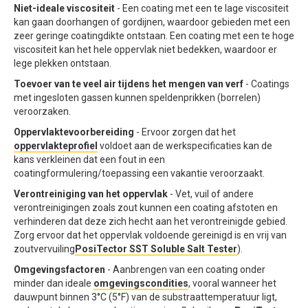
Niet-ideale viscositeit
- Een coating met een te lage viscositeit
kan gaan doorhangen of gordijnen, waardoor gebieden met een
zeer geringe coatingdikte ontstaan. Een coating met een te hoge
viscositeit kan het hele oppervlak niet bedekken, waardoor er
lege plekken ontstaan.
Toevoer van te veel air tijdens het mengen van verf
- Coatings
met ingesloten gassen kunnen speldenprikken (borrelen)
veroorzaken.
Oppervlaktevoorbereiding
- Ervoor zorgen dat het
oppervlakteprofiel
voldoet aan de werkspecificaties kan de
kans verkleinen dat een fout in een
coatingformulering/toepassing een vakantie veroorzaakt.
Verontreiniging van het oppervlak
- Vet, vuil of andere
verontreinigingen zoals zout kunnen een coating afstoten en
verhinderen dat deze zich hecht aan het verontreinigde gebied.
Zorg ervoor dat het oppervlak voldoende gereinigd is en vrij van
zoutvervuiling
PosiTector SST Soluble Salt Tester
).
Omgevingsfactoren
- Aanbrengen van een coating onder
minder dan ideale
omgevingscondities
, vooral wanneer het
dauwpunt binnen 3°C (5°F) van de substraattemperatuur ligt,