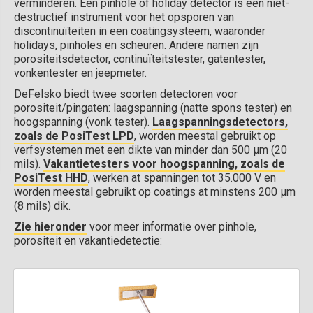
verminderen. Een pinhole of holiday detector is een niet-
destructief instrument voor het opsporen van
discontinuïteiten in een coatingsysteem, waaronder
holidays, pinholes en scheuren. Andere namen zijn
porositeitsdetector, continuïteitstester, gatentester,
vonkentester en jeepmeter.
DeFelsko biedt twee soorten detectoren voor
porositeit/pingaten: laagspanning (natte spons tester) en
hoogspanning (vonk tester).
Laagspanningsdetectors,
zoals de PosiTest LPD
, worden meestal gebruikt op
verfsystemen met een dikte van minder dan 500 µm (20
mils).
Vakantietesters voor hoogspanning, zoals de
PosiTest HHD
, werken at spanningen tot 35.000 V en
worden meestal gebruikt op coatings at minstens 200 µm
(8 mils) dik.
Zie hieronder
voor meer informatie over pinhole,
porositeit en vakantiedetectie: