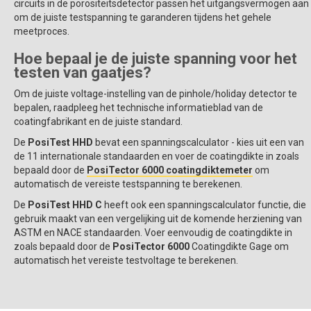
circuits in de porositeitsdetector passen het uitgangsvermogen aan
om de juiste testspanning te garanderen tijdens het gehele
meetproces.
Hoe bepaal je de juiste spanning voor het
testen van gaatjes?
Om de juiste voltage-instelling van de pinhole/holiday detector te
bepalen, raadpleeg het technische informatieblad van de
coatingfabrikant en de juiste standard.
De
PosiTest HHD
bevat een spanningscalculator - kies uit een van
de 11 internationale standaarden en voer de coatingdikte in zoals
bepaald door de
PosiTector 6000 coatingdiktemeter
om
automatisch de vereiste testspanning te berekenen.
De
PosiTest HHD C
heeft ook een spanningscalculator functie, die
gebruik maakt van een vergelijking uit de komende herziening van
ASTM en NACE standaarden. Voer eenvoudig de coatingdikte in
zoals bepaald door de
PosiTector 6000
Coatingdikte Gage om
automatisch het vereiste testvoltage te berekenen.