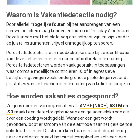
Waarom is Vakantiedetectie nodig?
Door allerlei
mogelijke fouten
bij het aanbrengen van een
nieuwe beschermlaag kunnen er fouten of "holidays" ontstaan.
Deze kunnen met het blote oog onzichtbaar zijn en zijn zonder
de juiste instrumenten vrijwel onmogelijk op te sporen.
Porositeitsdetectie is een noodzakelijke stap bij de identificatie
van deze gebieden met een dunne of ontbrekende coating.
Porositeitsdetectoren worden vaak gebruikt in toepassingen
waar corrosie moeilijk te controleren is, of in agressieve
bedrijfsomgevingen zoals ondergrondse pijpleidingen waar de
prestaties van de beschermende coating van kritiek belang zijn.
Hoe worden vakanties opgespoord?
Volgens normen van organisaties als
AMPP
(NACE
),
ASTM
en
ISO
maakt een detector gebruik van een geladen elektrode die
over een coating wordt geleid. Wanneer een gat wordt
gevonden, loopt er stroom van de elektrode naar het geleidende
substraat eronder. De stroom keert via een aardedraad terug
naar de detector, maakt het circuit compleet en activeert een