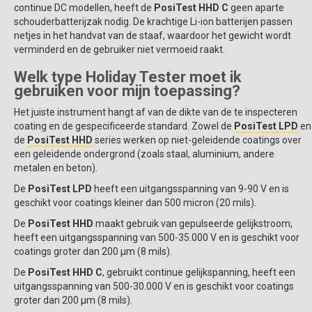
continue DC modellen, heeft de
PosiTest HHD C
geen aparte
schouderbatterijzak nodig. De krachtige Li-ion batterijen passen
netjes in het handvat van de staaf, waardoor het gewicht wordt
verminderd en de gebruiker niet vermoeid raakt.
Welk type Holiday Tester moet ik
gebruiken voor mijn toepassing?
Het juiste instrument hangt af van de dikte van de te inspecteren
coating en de gespecificeerde standard. Zowel de
PosiTest LPD
en
de
PosiTest HHD
series werken op niet-geleidende coatings over
een geleidende ondergrond (zoals staal, aluminium, andere
metalen en beton).
De
PosiTest LPD
heeft een uitgangsspanning van 9-90 V en is
geschikt voor coatings kleiner dan 500 micron (20 mils).
De
PosiTest HHD
maakt gebruik van gepulseerde gelijkstroom,
heeft een uitgangsspanning van 500-35.000 V en is geschikt voor
coatings groter dan 200 µm (8 mils).
De
PosiTest HHD C
, gebruikt continue gelijkspanning, heeft een
uitgangsspanning van 500-30.000 V en is geschikt voor coatings
groter dan 200 µm (8 mils).