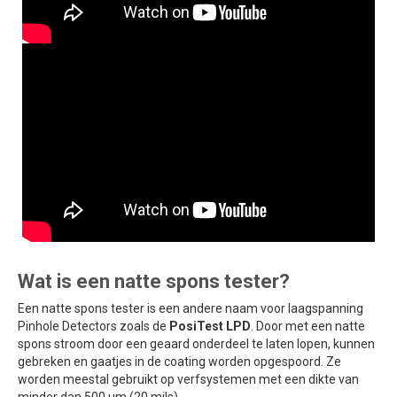
Wat is een natte spons tester?
Een natte spons tester is een andere naam voor laagspanning
Pinhole Detectors zoals de
PosiTest LPD
. Door met een natte
spons stroom door een geaard onderdeel te laten lopen, kunnen
gebreken en gaatjes in de coating worden opgespoord. Ze
worden meestal gebruikt op verfsystemen met een dikte van
minder dan 500 µm (20 mils).