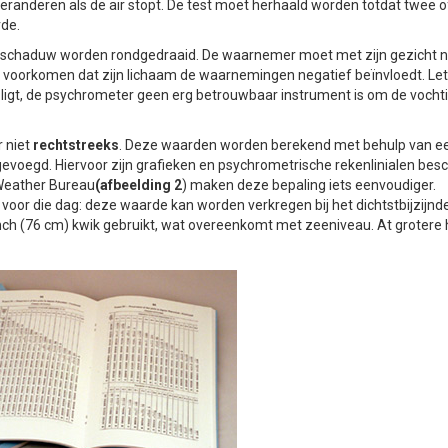
veranderen als de air stopt. De test moet herhaald worden totdat twee 
rde.
 schaduw worden rondgedraaid. De waarnemer moet met zijn gezicht n
 voorkomen dat zijn lichaam de waarnemingen negatief beïnvloedt. Let
 ligt, de psychrometer geen erg betrouwbaar instrument is om de vochti
 niet
rechtstreeks
. Deze waarden worden berekend met behulp van e
oegd. Hiervoor zijn grafieken en psychrometrische rekenlinialen besc
 Weather Bureau
(afbeelding 2
) maken deze bepaling iets eenvoudiger.
voor die dag: deze waarde kan worden verkregen bij het dichtstbijzijnd
nch (76 cm) kwik gebruikt, wat overeenkomt met zeeniveau. At grotere