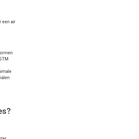
 een air
 vormen
 ASTM
nimale
ialen
es?
ter.