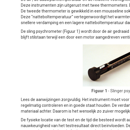
Deze instrumenten zijn uitgerust met twee thermometers. 
De tweede thermometer is gewikkeld in een mousseline sok 
Deze "natteboltemperatuur" vertegenwoordigt het warmtever
snellere verdamping en een lagere natteboltemperatuur dan
De sling psychrometer (Figuur 1) wordt door de air gedraa
blijft stilstaan terwijl een door een motor aangedreven vent
Figuur 1
- Slinger ps
Lees de aanwijzingen zorgvuldig. Het instrument moet voor
regelmatig controleren en in goede staat houden. De verdamp
materiaal achter. Daarom is het wenselijk zo zuiver mogelijk
De fysieke locatie van de test en de tijd die besteed wordt a
nauwkeurigheid van het testresultaat direct beïnvloeden.