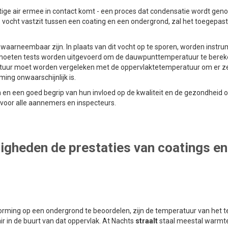
ige air ermee in contact komt - een proces dat condensatie wordt gen
 vocht vastzit tussen een coating en een ondergrond, zal het toegepas
 waarneembaar zijn. In plaats van dit vocht op te sporen, worden instr
r moeten tests worden uitgevoerd om de dauwpunttemperatuur te bere
ratuur moet worden vergeleken met de oppervlaktetemperatuur om er z
ming onwaarschijnlijk is.
n een goed begrip van hun invloed op de kwaliteit en de gezondheid o
k voor alle aannemers en inspecteurs.
gheden de prestaties van coatings en
vorming op een ondergrond te beoordelen, zijn de temperatuur van het t
r in de buurt van dat oppervlak. At Nachts
straalt
staal meestal warmt