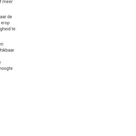
of meer
aar de
 erop
gheid te
en
hikbaar.
e
 hoogte