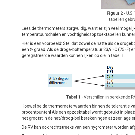
Figuur 2
- U.S
tabellen gebr
Lees de thermometers zorgvuldig, want er zijn veel mogelijk
temperatuurschalen en vochtigheidsopzoektabellen kunnen a
Hier is een voorbeeld: Stel dat zowel de natte als de droge
een ½ graad. Als de droge-boltemperatuur 23,9 ºC (75ºF) e
geregistreerde waarden kunnen lijken op die in tabel 1.
Tabel 1
- Verschillen in berekende
Hoewel beide thermometerwaarden binnen de tolerantie vall
procentpunten! Als een opzoektabel wordt gebruikt in plaats
het grootst in de nat/droog-bol berekeningen at zeer lage e
De RV kan ook rechtstreeks van een hygrometer worden afg