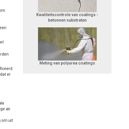
 om
Kwaliteitscontrole van coatings -
betonnen substraten
 een
et
orden
Meting van polyurea coatings
ficeerd.
dat er
ale
ge air.
g
om uit