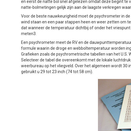
en eerst de natte bol snel afgelezen omdat deze begint te 
natte-bolmetingen gelijk zijn aan de laagste verkregen waa
Voor de beste nauwkeurigheid moet de psychrometer in de
wind staan en een paar stappen heen en weer zetten om te
dat wanneer de temperatuur dichtbij of onder het vriespunt
meten3.
Een psychrometer meet de RV en de dauwpunttemperatuur
formule waarin de droge en webboltemperatuur worden ingev
Grafieken zoals de psychrometrische tabellen van het U.S.
Selecteer de tabel die overeenkomt met de lokale luchtdruk 
weerbureau op het vliegveld. Over het algemeen wordt 30 i
gebruikt u 29 tot 23 inch (74 tot 58 cm).