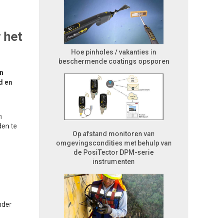
 het
Hoe pinholes / vakanties in
beschermende coatings opsporen
en
d en
n
den te
Op afstand monitoren van
omgevingscondities met behulp van
de PosiTector DPM-serie
instrumenten
nder