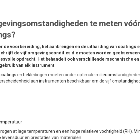
mgevingsomstandigheden te meten vóór
ngs?
 de voorbereiding, het aanbrengen en de uitharding van coatings 
beschrijft de vijf omgevingscondities die moeten worden geobserveer
ccesvolle opdracht. Het behandelt ook verschillende mechanische en
gebruik van elk instrument.
n coatings en bekledingen moeten onder optimale milieuomstandighede
 verscheidenheid aan instrumenten beschikbaar om de vijf omstandighe
temperatuur
rogen at lage temperaturen en een hoge relatieve vochtigheid (RH). Mi
e levensduur en prestaties van materialen.