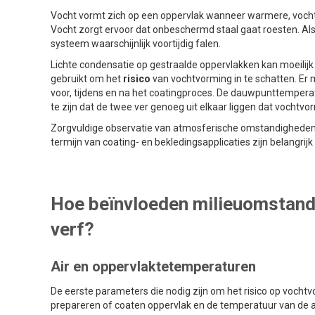
Vocht vormt zich op een oppervlak wanneer warmere, vocht
Vocht zorgt ervoor dat onbeschermd staal gaat roesten. Als
systeem waarschijnlijk voortijdig falen.
Lichte condensatie op gestraalde oppervlakken kan moeilijk
gebruikt om het
risico
van vochtvorming in te schatten. E
voor, tijdens en na het coatingproces. De dauwpunttempe
te zijn dat de twee ver genoeg uit elkaar liggen dat vochtvor
Zorgvuldige observatie van atmosferische omstandigheden e
termijn van coating- en bekledingsapplicaties zijn belangrij
Hoe beïnvloeden milieuomstandi
verf?
Air en oppervlaktetemperaturen
De eerste parameters die nodig zijn om het risico op vocht
prepareren of coaten oppervlak en de temperatuur van de ai