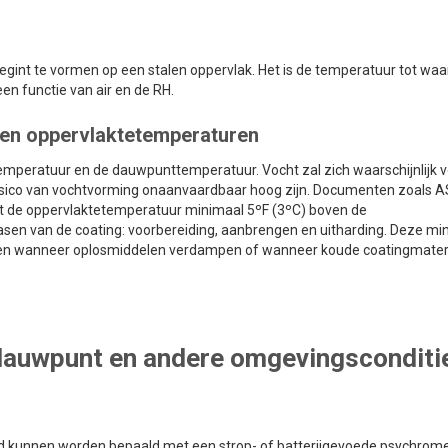
int te vormen op een stalen oppervlak. Het is de temperatuur tot waar
en functie van air en de RH.
 en oppervlaktetemperaturen
etemperatuur en de dauwpunttemperatuur. Vocht zal zich waarschijnlijk
n het risico van vochtvorming onaanvaardbaar hoog zijn. Documenten zoals
at de oppervlaktetemperatuur minimaal 5ºF (3ºC) boven de
asen van de coating: voorbereiding, aanbrengen en uitharding. Deze mi
agen wanneer oplosmiddelen verdampen of wanneer koude coatingmater
dauwpunt en andere omgevingsconditi
id kunnen worden bepaald met een strop- of batterijgevoede psychrome