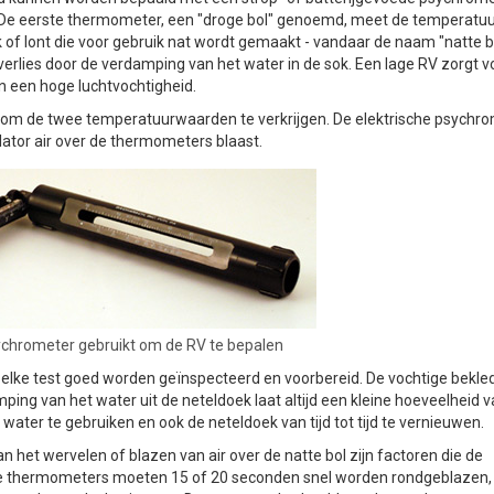
De eerste thermometer, een "droge bol" genoemd, meet de temperatuur 
of lont die voor gebruik nat wordt gemaakt - vandaar de naam "natte bo
lies door de verdamping van het water in de sok. Een lage RV zorgt v
 een hoge luchtvochtigheid.
id om de twee temperatuurwaarden te verkrijgen. De elektrische psychr
ilator air over de thermometers blaast.
ychrometer gebruikt om de RV te bepalen
 elke test goed worden geïnspecteerd en voorbereid. De vochtige bekle
ing van het water uit de neteldoek laat altijd een kleine hoeveelheid v
 water te gebruiken en ook de neteldoek van tijd tot tijd te vernieuwen.
an het wervelen of blazen van air over de natte bol zijn factoren die de
 De thermometers moeten 15 of 20 seconden snel worden rondgeblazen,