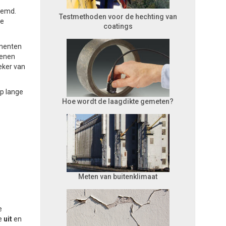
oemd.
Testmethoden voor de hechting van
te
coatings
umenten
kenen
eker van
p lange
Hoe wordt de laagdikte gemeten?
Meten van buitenklimaat
e
e
uit
en