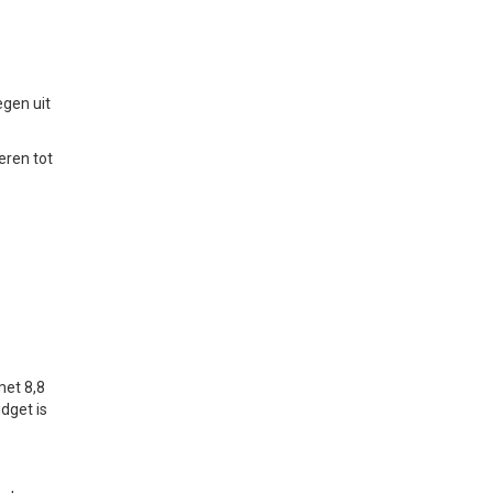
egen uit
eren tot
met 8,8
dget is