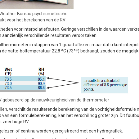
. Weather Bureau psychrometrische
uikt voor het berekenen van de RV
heden voor interpolatiefouten. Geringe verschillen in de waarden verkr
anzienlijk verschillende resultaten veroorzaken.
bolthermometer in stappen van 1 graad aflezen, maar dat u kunt interpol
n de natte-boltemperatuur 22,8 ºC (73ºF) bedraagt, zouden de mogelijk
 RV gebaseerd op de nauwkeurigheid van de thermometer
en, verschilt de resulterende berekening van de vochtigheidsformule 
 van een formuleberekening, kan het verschil nog groter zijn. Dit foutbu
n zeer hoge RV.
elezen of continu worden geregistreerd met een hydrografiek.