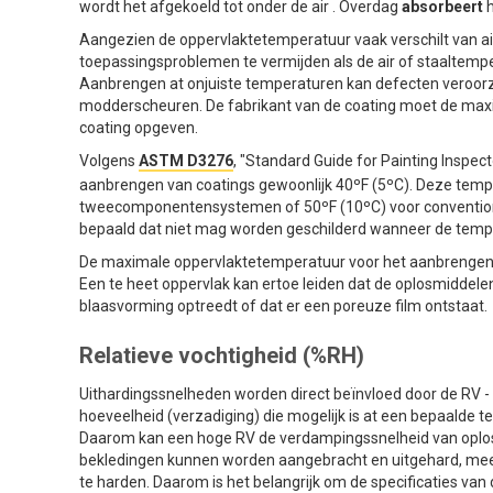
wordt het afgekoeld tot onder de air . Overdag
absorbeert
h
Aangezien de oppervlaktetemperatuur vaak verschilt van a
toepassingsproblemen te vermijden als de air of staaltemp
Aanbrengen at onjuiste temperaturen kan defecten veroorzak
modderscheuren. De fabrikant van de coating moet de max
coating opgeven.
Volgens
ASTM D3276
, "Standard Guide for Painting Inspec
aanbrengen van coatings gewoonlijk 40ºF (5ºC). Deze tempe
tweecomponentensystemen of 50ºF (10ºC) voor convention
bepaald dat niet mag worden geschilderd wanneer de temper
De maximale oppervlaktetemperatuur voor het aanbrengen van
Een te heet oppervlak kan ertoe leiden dat de oplosmiddele
blaasvorming optreedt of dat er een poreuze film ontstaat.
Relatieve vochtigheid (%RH)
Uithardingssnelheden worden direct beïnvloed door de RV - d
hoeveelheid (verzadiging) die mogelijk is at een bepaalde t
Daarom kan een hoge RV de verdampingssnelheid van oplos
bekledingen kunnen worden aangebracht en uitgehard, mee
te harden. Daarom is het belangrijk om de specificaties van 