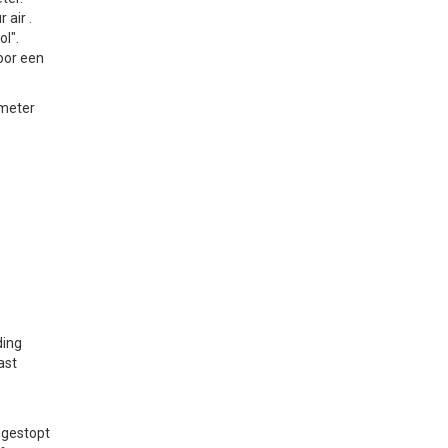
air .
l".
oor een
ometer
ding
ast
 gestopt