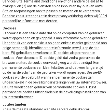
Services Site Terms and Conditions en/of ons andere beleid af te
dwingen; en (7) om de diensten en de inhoud en lay-out van onze
Site en toepassingen aan te passen, te meten en te verbeteren.
Behalve zoals uiteengezet in deze privacyverklaring, delen wij GEEN
persoonlijke informatie met derden.
Cookies
Een
cookie is een stukje data dat op de computer van de gebruiker
wordt opgeslagen en gekoppeld is aan informatie over de gebruiker.
Het gebruik van een cookie is op geen enkele manier gekoppeld aan
enige persoonlijk identificeerbare informatie terwijl u op de site
bent. Wij gebruiken zowel sessie-ID-cookies als permanente
cookies. Voor de sessie-ID-cookie geldt dat zodra gebruikers de
browser sluiten, de cookie eenvoudigweg wordt beëindigd. Een
permanente cookie is een klein tekstbestand dat voor langere tijd
op de harde schijf van de gebruiker wordt opgeslagen. Sessie-ID-
cookies worden gebruikt wanneer permanente cookies zijn
uitgeschakeld in de beveiligingsinstellingen van uw internetbrowser.
De Site vereist geen gebruik van permanente cookies. U kunt
permanente cookies uitschakelen in de beveiligingsinstellingen van
uw internetbrowser.
Logbestanden
Zoals de meeste standard website servers gebruiken wij