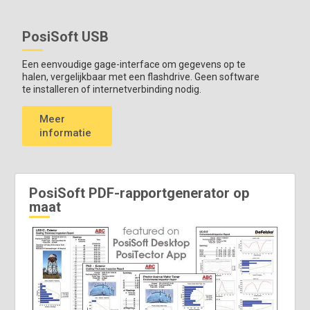
Alle meters worden geleverd
met IR-temperatuursonde,
PosiSoft USB
beschermende rubberen holster, polsband, 3 AAA-batterijen,
instructies, beschermende draagtas, beschermende
Een eenvoudige gage-interface om gegevens op te
lensbescherming, lang kalibratiecertificaat herleidbaar naar
halen, vergelijkbaar met een flashdrive. Geen software
NIST, USB-kabel, twee jaar garantie.
te installeren of internetverbinding nodig.
AFMETTING*:
127 x 66 x 25,4 mm (5" x 2,6" x 1")
Meer
GEWICHT*:
137 g 4.9 oz.) zonder batterijen
informatie
*Afmetingen en gewicht zijn alleen voor de PosiTector
meterbehuizing en exclusief de sonde.
PosiSoft PDF-rapportgenerator op
maat