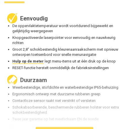
Eenvoudig
De oppervlaktetemperatuur wordt voortdurend bijgewerkt en
gelijktijdig weergegeven
Knopgeactiveerde laserpointer voor eenvoudig en nauwkeurig
richten
Groot 2,8" schokbestendig kleurenaanraakscherm met opnieuw
ontworpen toetsenbord voor snelle menunavigatie
Hulp op de meter
legt menu-items uit at één druk op de knop
RESET-functie herstelt onmiddellijk de fabrieksinstellingen
Duurzaam
Weerbestendige, stofdichte en waterbestendige IP65-behuizing
Ergonomisch ontwerp met duurzame rubberen greep
Contactloze sensor raakt niet verstrikt of versleten
Schokabsorberende, beschermende rubberen holster voor extra
schokbestendigheid
Twee jaar garantie op het meetlichaam EN de sonde