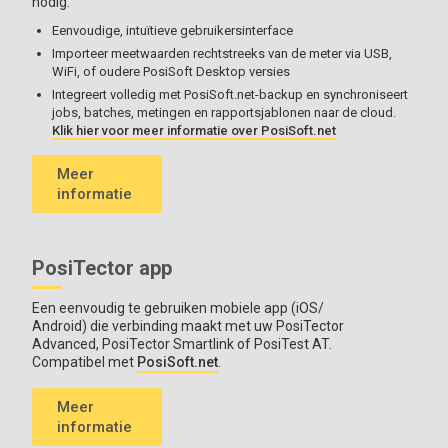
nodig.
industriëlestandard communicatieprotocollen.
Eenvoudige, intuïtieve gebruikersinterface
Metingen van dikte, profiel, milieuzoutvervuiling, hardheid en
Importeer meetwaarden rechtstreeks van de meter via USB,
wanddikte opslaan in afzonderlijke batches
WiFi, of oudere PosiSoft Desktop versies
Integreert volledig met PosiSoft.net-backup en synchroniseert
jobs, batches, metingen en rapportsjablonen naar de cloud.
Klik hier voor meer informatie over PosiSoft.net
Meer
informatie
PosiTector app
Een eenvoudig te gebruiken mobiele app (iOS/
Android) die verbinding maakt met uw PosiTector
Zie de
sondecompatibiliteitstabel
voor meer informatie.
Advanced, PosiTector Smartlink of PosiTest AT.
Compatibel met
PosiSoft.net
.
Meer
informatie