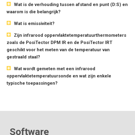
Software-updates
via het web houden uw meter actueel
Wat is de verhouding tussen afstand en punt (D:S) en
Inclusief
PosiSoft softwarepakket
voor het bekijken,
waarom is die belangrijk?
analyseren en rapporteren van gegevens
Wat is emissiviteit?
Specificaties
Zijn infrarood oppervlaktetemperatuurthermometers
Specificaties
Bereik
Nauwkeurigheid
Resolutie
zoals de PosiTector DPM IR en de PosiTector IRT
Temperatuurbereik
-70° tot
±1° C + 1%*
0.1° C
geschikt voor het meten van de temperatuur van
380° C
gestraald staal?
-94° tot
±1.8° F + 1%*
0.1° F
716° F
Wat wordt gemeten met een infrarood
* At 23° C (73,4° F) omgeving
oppervlaktetemperatuursonde en wat zijn enkele
typische toepassingen?
Laseraanwijzer
Class 2 < 1mW
Verhouding tussen afstand
5.7:1
en vlek (D:S)
Emissiviteit
Verstelbaar
Reactietijd
< 500 μs (95% response)
Spectrale respons
2 - 14 μm
Software