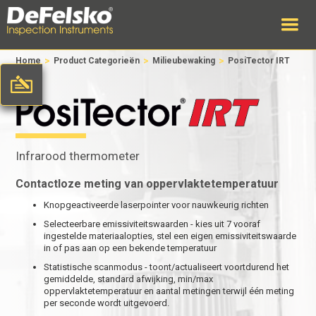
>
>
>
Home
Product Categorieën
Milieubewaking
PosiTector IRT
Infrarood thermometer
Contactloze meting van oppervlaktetemperatuur
Knopgeactiveerde laserpointer voor nauwkeurig richten
Selecteerbare emissiviteitswaarden - kies uit 7 vooraf
ingestelde materiaalopties, stel een eigen emissiviteitswaarde
in of pas aan op een bekende temperatuur
Statistische scanmodus - toont/actualiseert voortdurend het
gemiddelde, standard afwijking, min/max
oppervlaktetemperatuur en aantal metingen terwijl één meting
per seconde wordt uitgevoerd.