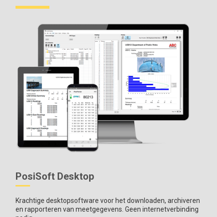
Standard Modellen
Inclusief ALLE functies zoals hierboven getoond plus...
Opslag van 1.000 metingen per sonde - opgeslagen
metingen kunnen worden bekeken of gedownload
Advanced Modellen
Inclusief ALLE functies zoals hierboven getoond plus...
Opslag van 250.000 metingen van meerdere sondes in
maximaal 1.000 batches
Trendgrafieken geven de metingen in real-time weer
Toetsenbord met aanraakscherm voor snel
hernoemen van batches
, toevoegen van notities en meer
WiFi-technologie
synchroniseert draadloos met
PosiSoft.net en downloadt software-updates
Bluetooth
4.0 Technologie
voor gegevensoverdracht naar
PosiSoft Desktop
een mobiel apparaat met de PosiTector App of optionele
draagbare printer. BLE API beschikbaar voor integratie in
software van derden.
Krachtige desktopsoftware voor het downloaden, archiveren
Integratie met software van derden
, drones, ROV's, PLC's
en rapporteren van meetgegevens. Geen internetverbinding
en robotapparaten met behulp van diverse