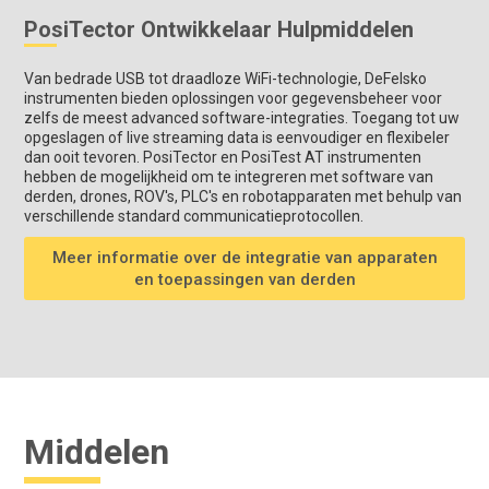
PosiTector Ontwikkelaar Hulpmiddelen
Van bedrade USB tot draadloze WiFi-technologie, DeFelsko
instrumenten bieden oplossingen voor gegevensbeheer voor
zelfs de meest advanced software-integraties. Toegang tot uw
opgeslagen of live streaming data is eenvoudiger en flexibeler
dan ooit tevoren. PosiTector en PosiTest AT instrumenten
hebben de mogelijkheid om te integreren met software van
derden, drones, ROV's, PLC's en robotapparaten met behulp van
verschillende standard communicatieprotocollen.
Meer informatie over de integratie van apparaten
en toepassingen van derden
Middelen