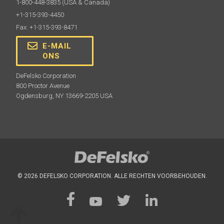
1-800-448-3835
(USA & Canada)
+1-315-393-4450
Fax: +1-315-393-8471
E-MAIL
ONS
Meer informatie
DeFelsko Corporation
800 Proctor Avenue
Ogdensburg, NY 13669-2205 USA
K-type thermokoppel sensoren
© 2026 DEFELSKO CORPORATION. ALLE RECHTEN VOORBEHOUDEN.
Hand-held oppervlakte temperatuursonde en vloeistof
temperatuursonde. Alleen voor gebruik met
PosiTector
DPMS
sondes.