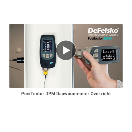
mph
Dauwpunt
-60° tot
± 3° C‡
0.1° C
80° C
-76° tot
± 5.4° F‡
0.1° F
175° F
*
Alleen DPM IR-modellen
**
At 23°
C (73° F) omgeving
†
Alleen DPM A-modellen
‡ afhankelijk van RH. Zie
Dauwpunt (Td) nauwkeurigheid
voor meer informatie.
PosiTector DPM Dauwpuntmeter Overzicht
PosiTector DPM Sondes