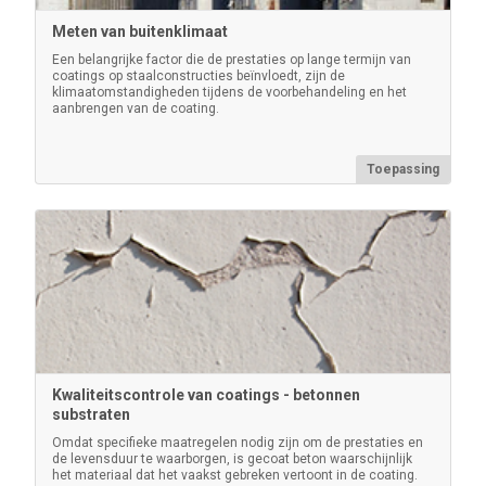
Meten van buitenklimaat
Een belangrijke factor die de prestaties op lange termijn van
coatings op staalconstructies beïnvloedt, zijn de
Pelican koffers voor PosiTector
klimaatomstandigheden tijdens de voorbehandeling en het
inspectiekits
aanbrengen van de coating.
Zware, waterdichte Pelican-koffers compleet met een
schuimrubberen inzetstuk om uw PosiTector veilig
Toepassing
vast te houden.
Meer informatie
Kwaliteitscontrole van coatings - betonnen
substraten
Omdat specifieke maatregelen nodig zijn om de prestaties en
de levensduur te waarborgen, is gecoat beton waarschijnlijk
het materiaal dat het vaakst gebreken vertoont in de coating.