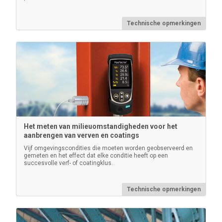
Technische opmerkingen
PosiTector Behuizing
Handige harde koffer voor het vervoeren van een
PosiTector meter en meerdere sondes
Het meten van milieuomstandigheden voor het
aanbrengen van verven en coatings
Vijf omgevingscondities die moeten worden geobserveerd en
gemeten en het effect dat elke conditie heeft op een
succesvolle verf- of coatingklus.
Meer informatie
Technische opmerkingen