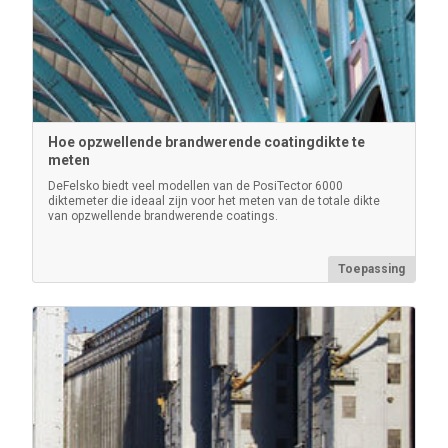
AC Stroom Kit
Hoe opzwellende brandwerende coatingdikte te
meten
Gebruik voor continu gebruik. Deze kit levert
verschillende alternatieve voedingsoplossingen voor
DeFelsko biedt veel modellen van de PosiTector 6000
diktemeter die ideaal zijn voor het meten van de totale dikte
uw PosiTector op batterijen. Gebruik uw meter zonder
van opzwellende brandwerende coatings.
batterijen.
Toepassing
Meer informatie