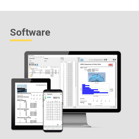
ALLE GAGES WORDEN COMPLETE geleverd
met
vochtigheids- en temperatuursensoren, beschermende
rubberen holster, polsband, 3 AAA batterijen,
gebruiksaanwijzing, beschermende draagtas
(DPM/DPMA/DPMD), harde draagtas (DPMS), beschermend
Software
lensschild, lang kalibratiecertificaat herleidbaar naar NIST, USB-
kabel, twee (2) jaar garantie.