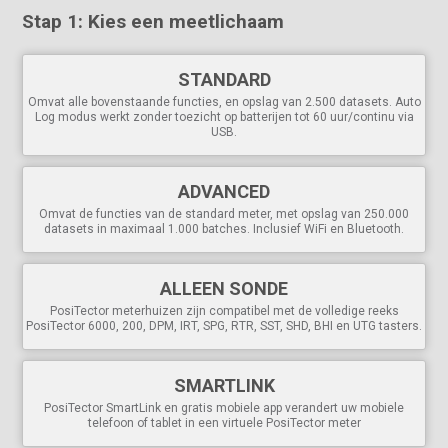
stabiele waarden.
Stap 1: Kies een meetlichaam
Inclusief kalibratiecertificaat met herleidbaarheid naar NIST.
Voldoet aan nationale en internationale normen, waaronder ISO en
ASTM
STANDARD
Omvat alle bovenstaande functies, en opslag van 2.500 datasets. Auto
Krachtig
Log modus werkt zonder toezicht op batterijen tot 60 uur/continu via
USB.
Screen Capture - sla
100 schermbeelden op om te
bewaren en te bekijken
Instant-on functie start de meter snel op als deze onlangs
ADVANCED
is uitgeschakeld.
Omvat de functies van de standard meter, met opslag van 250.000
USB-poort
voor snelle, eenvoudige aansluiting op een PC
datasets in maximaal 1.000 batches. Inclusief WiFi en Bluetooth.
en voor continue voeding. USB-kabel inbegrepen.
PosiSoft USB Drive opgeslagen metingen en grafieken
zijn toegankelijk met universele PC webbrowsers of
ALLEEN SONDE
bestandsverkenners. Geen software nodig.
PosiTector meterhuizen zijn compatibel met de volledige reeks
Inclusief
PosiSoft softwarepakket
voor het bekijken en
PosiTector 6000, 200, DPM, IRT, SPG, RTR, SST, SHD, BHI en UTG tasters.
rapporteren van gegevens
Software-updates
via het web houden uw meter actueel
Elke opgeslagen meting heeft een datum- en tijdstempel
SMARTLINK
PosiTector SmartLink en gratis mobiele app verandert uw mobiele
Veelzijdig
telefoon of tablet in een virtuele PosiTector meter
Auto Log modus registreert omgevingsparameters at