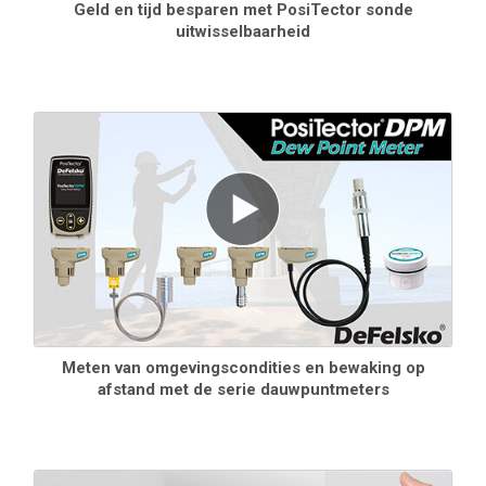
Geld en tijd besparen met PosiTector sonde
uitwisselbaarheid
Standard Modellen
Inclusief ALLE functies zoals hierboven getoond plus...
Opslag van 2.500 datasets - opgeslagen metingen kunnen
worden bekeken of gedownload
Auto Log modus werkt tot 60 uur zonder toezicht op batterijen
of continu via USB
Advanced Modellen
Inclusief ALLE functies zoals hierboven getoond plus...
Opslag van 250.000 datasets in maximaal 1.000 batches
De verbeterde Auto Log-modus schakelt de meter uit tussen de
metingen voor een batterijlevensduur tot 8 maanden. Elke meting
kan geüpload worden naar PosiSoft.net of een
FTP server
via
Meten van omgevingscondities en bewaking op
WiFi. Automatisch groeperen van metingen in batches at
afstand met de serie dauwpuntmeters
dagelijkse, wekelijkse of maandelijkse intervallen.
Door de gebruiker gedefinieerde limieten voor alle parameters -
zichtbare en hoorbare waarschuwingen. Ontvang
e-mailwaarschuwingen
bij verbinding met WiFi.