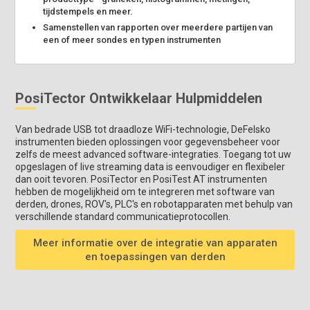
tijdstempels en meer.
Samenstellen van rapporten over meerdere partijen van
een of meer sondes en typen instrumenten
PosiTector Ontwikkelaar Hulpmiddelen
Van bedrade USB tot draadloze WiFi-technologie, DeFelsko
instrumenten bieden oplossingen voor gegevensbeheer voor
zelfs de meest advanced software-integraties. Toegang tot uw
opgeslagen of live streaming data is eenvoudiger en flexibeler
dan ooit tevoren. PosiTector en PosiTest AT instrumenten
hebben de mogelijkheid om te integreren met software van
derden, drones, ROV's, PLC's en robotapparaten met behulp van
verschillende standard communicatieprotocollen.
Meer informatie over de integratie van apparaten
en toepassingen van derden