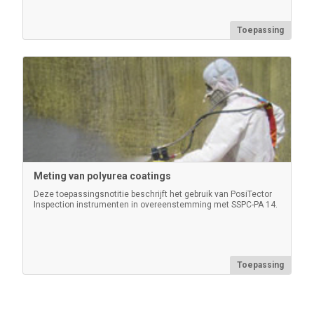
Vervangingsset RH / Ta-filter
Toepassing
Set van 5 vervangingsfilters en gereedschap voor de
voor
PosiTector Integral-sonde ( PRBDPMIR
PRBDPM
PRBDPMIR )
Meer informatie
Meting van polyurea coatings
Deze toepassingsnotitie beschrijft het gebruik van PosiTector
Inspection instrumenten in overeenstemming met SSPC-PA 14.
Toepassing
Vervangingsset RV / Ta-sensor