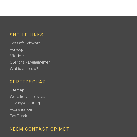
voor de PosiTector -integrale sonde ( PRBDPMIR
1
PRBDPM PRBDPMIR
)
SNELLE LINKS
PosiSoft Software
Verkoop
Meer informatie
Middelen
Over ons / Evenementen
Wat is er nieuw?
GEREEDSCHAP
Sitemap
Word lid van ons team
Privacyverklaring
Voorwaarden
Riemclip
PosiTrack
NEEM CONTACT OP MET
Riemclip voor PosiTector testlichaam