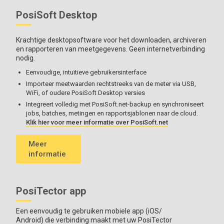
PosiSoft Desktop
Krachtige desktopsoftware voor het downloaden, archiveren
en rapporteren van meetgegevens. Geen internetverbinding
nodig.
Eenvoudige, intuïtieve gebruikersinterface
Importeer meetwaarden rechtstreeks van de meter via USB,
WiFi, of oudere PosiSoft Desktop versies
Integreert volledig met PosiSoft.net-backup en synchroniseert
jobs, batches, metingen en rapportsjablonen naar de cloud.
Klik hier voor meer informatie over PosiSoft.net
Meer
informatie
PosiTector app
Een eenvoudig te gebruiken mobiele app (iOS/
Android) die verbinding maakt met uw PosiTector