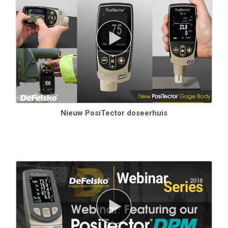
Trendgrafieken geven de metingen in real-time weer
Toetsenbord met aanraakscherm voor snel
hernoemen van batches
, toevoegen van notities en meer
De natteboltemperatuur kan worden weergegeven en
geregistreerd
WiFi-technologie
synchroniseert draadloos met PosiSoft.net
en downloadt software-updates
Bluetooth
4.0 technologie
voor gegevensoverdracht naar een
mobiel apparaat met de PosiTector App of optionele draagbare
printer.
BLE API
beschikbaar voor integratie in software van
derden.
Nieuw PosiTector doseerhuis
Integratie met software van derden
, drones, ROV's, PLC's en
robotapparaten met behulp van diverse industriëlestandard
communicatieprotocollen.
Specificaties
Specificaties
Bereik
Nauwkeurigheid
Resolutie
Temperatuur van het
-40° tot
± 0.5° C
0.1° C
oppervlak
80° C