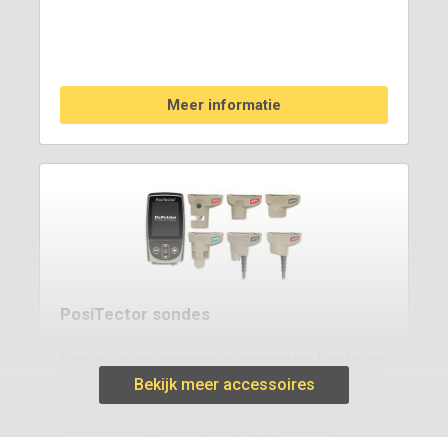
Meer informatie
PosiTector sondes
PosiTector carrosserieën accepteren alle PosiTector
sondes en kunnen eenvoudig worden omgevormd van
Bekijk meer accessoires
een coatingdiktemeter naar een
oppervlakteprofielmeter, dauwpuntmeter,
oploszouttester, hardheidsmeter en ultrasone
diktemeter.