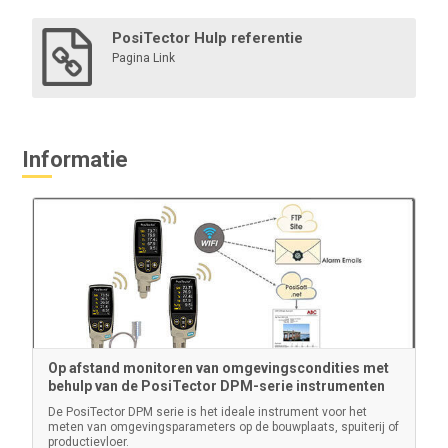
Meer informatie
PosiTector Hulp referentie
Pagina Link
Informatie
Bluetooth printer
Deze Bluetooth-printer werkt op batterijen en is licht
van gewicht. Hij drukt via Bluetooth metingen en
statistische overzichten af van Advanced modellen.
Op afstand monitoren van omgevingscondities met
behulp van de PosiTector DPM-serie instrumenten
Meer informatie
De PosiTector DPM serie is het ideale instrument voor het
meten van omgevingsparameters op de bouwplaats, spuiterij of
productievloer.