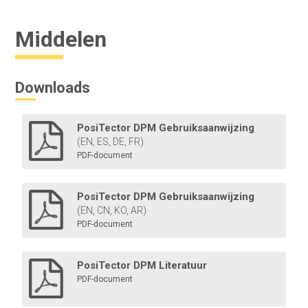
Middelen
Meer informatie
Downloads
PosiTector DPM Gebruiksaanwijzing
(EN, ES, DE, FR)
PDF-document
PosiTector DPM L
PosiTector DPM Gebruiksaanwijzing
(EN, CN, KO, AR)
De dauwpuntmeter logger wordt bevestigd aan
PDF-document
staalconstructies om onafhankelijk
omgevingsparameters te meten en op te slaan
gedurende maximaal 200 dagen.
PosiTector DPM Literatuur
PDF-document