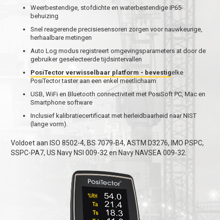
Weerbestendige, stofdichte en waterbestendige IP65-
behuizing
Snel reagerende precisiesensoren zorgen voor nauwkeurige,
herhaalbare metingen
Auto Log modus registreert omgevingsparameters at door de
gebruiker geselecteerde tijdsintervallen
PosiTector verwisselbaar platform - bevestig
elke
PosiTector taster aan een enkel meetlichaam
USB, WiFi en Bluetooth connectiviteit met PosiSoft PC, Mac en
Smartphone software
Inclusief kalibratiecertificaat met herleidbaarheid naar NIST
(lange vorm).
Voldoet aan ISO 8502-4, BS 7079-B4, ASTM D3276, IMO PSPC,
SSPC-PA7, US Navy NSI 009-32 en Navy NAVSEA 009-32.