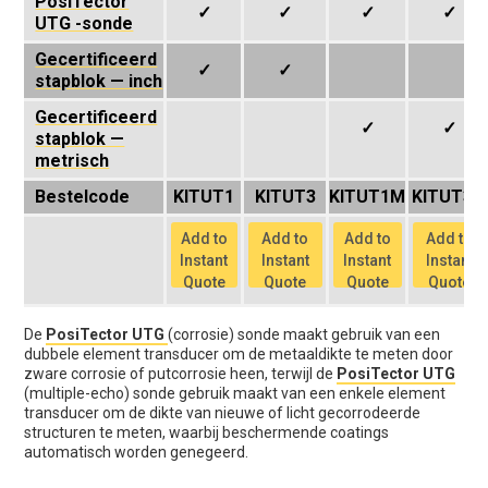
PosiTector
✓
✓
✓
✓
UTG -sonde
Gecertificeerd
✓
✓
stapblok — inch
Gecertificeerd
✓
✓
stapblok —
metrisch
Bestelcode
KITUT1
KITUT3
KITUT1M
KITUT3M
Add to
Add to
Add to
Add to
Instant
Instant
Instant
Instant
Quote
Quote
Quote
Quote
De
PosiTector UTG
(corrosie) sonde maakt gebruik van een
dubbele element transducer om de metaaldikte te meten door
zware corrosie of putcorrosie heen, terwijl de
PosiTector UTG
(multiple-echo) sonde gebruik maakt van een enkele element
transducer om de dikte van nieuwe of licht gecorrodeerde
structuren te meten, waarbij beschermende coatings
automatisch worden genegeerd.