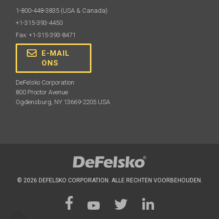
1-800-448-3835
(USA & Canada)
+1-315-393-4450
AC Stroom Kit
Fax: +1-315-393-8471
Gebruik voor continu gebruik. Deze kit levert
E-MAIL
verschillende alternatieve voedingsoplossingen voor
ONS
uw PosiTector op batterijen. Gebruik uw meter zonder
batterijen.
DeFelsko Corporation
800 Proctor Avenue
Ogdensburg, NY 13669-2205 USA
Meer informatie
© 2026 DEFELSKO CORPORATION. ALLE RECHTEN VOORBEHOUDEN.