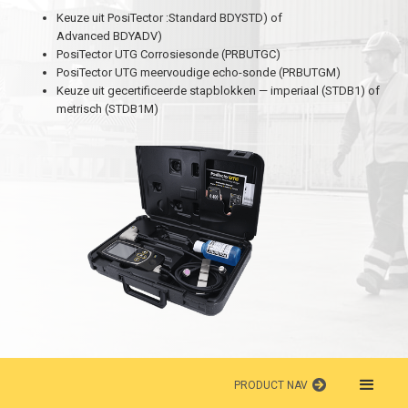
Keuze uit PosiTector :Standard BDYSTD) of
Advanced BDYADV)
PosiTector UTG Corrosiesonde (PRBUTGC)
PosiTector UTG meervoudige echo-sonde (PRBUTGM)
Keuze uit gecertificeerde stapblokken — imperiaal (STDB1) of
metrisch (STDB1M)
PRODUCT NAV