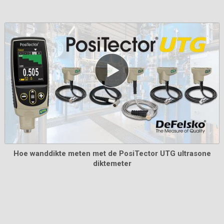
Gecertificeerde Plastic Vulplaatjes
Voordelig alternatief voor gecoate metalen platen, met
een verminderde nauwkeurigheid. Ideaal om de
PosiTector tasterpunt te beschermen.
Hoe wanddikte meten met de PosiTector UTG ultrasone
diktemeter
Meer informatie