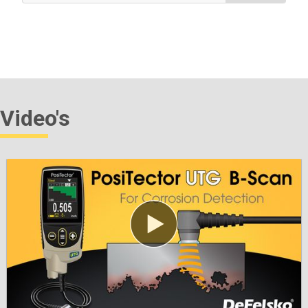
Meer informatie
Video's
Gecertificeerde diktenormen
Controle van de nauwkeurigheid/werking van
coatingdiktemeters. Belangrijk onderdeel van het
voldoen aan zowel ISO/QS-9000 als interne
kwaliteitscontrole eisen met een meetnauwkeurigheid
herleidbaar naar NIST of PTB.
Meer informatie