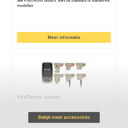
alle PosiTector tasters. Kies uit Standard of Advanced
modellen.
Meer informatie
PosiTector sondes
PosiTector carrosserieën accepteren alle PosiTector
sondes en kunnen eenvoudig worden omgevormd van
Bekijk meer accessoires
een coatingdiktemeter naar een
oppervlakteprofielmeter, dauwpuntmeter,