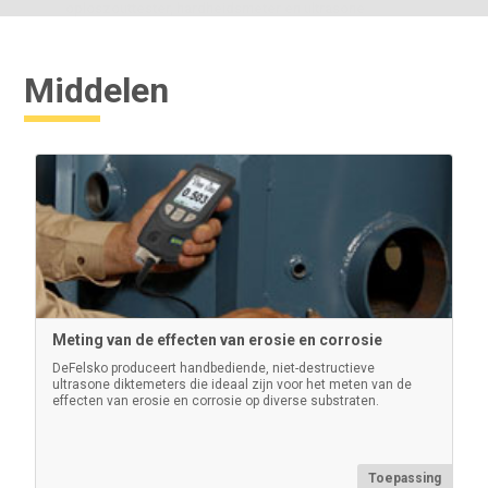
oploszouttester, hardheidsmeter en ultrasone
diktemeter.
Middelen
Meer informatie
Polijstgereedschap van de vorige
generatie
Meting van de effecten van erosie en corrosie
DeFelsko produceert handbediende, niet-destructieve
ultrasone diktemeters die ideaal zijn voor het meten van de
Rond kunststof wrijfgereedschap om de replicafilm op
effecten van erosie en corrosie op diverse substraten.
het gestraalde oppervlak samen te drukken
(Verpakking van 10)
Toepassing