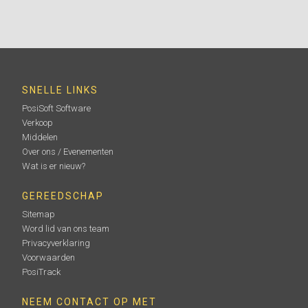
Testex gecertificeerde wielset
SNELLE LINKS
Wordt gebruikt om de nauwkeurigheid en werking van
PosiSoft Software
alle Testex schroefmaten te controleren. Ideaal om te
Verkoop
voldoen aan ISO- en interne kwaliteitscontrole-eisen.
Inclusief kalibratiecertificaat herleidbaar naar PTB.
Middelen
Over ons / Evenementen
Wat is er nieuw?
GEREEDSCHAP
Meer informatie
Sitemap
Word lid van ons team
Privacyverklaring
Voorwaarden
PosiTrack
NEEM CONTACT OP MET