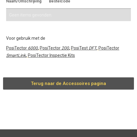
Naam/Omschrijving
Bestelcode
offerte
Geen items gevonden.
Voor gebruik met de
PosiTector
6000
,
PosiTector
200
,
PosiTest
DFT
,
PosiTector
SmartLink
,
PosiTector Inspectie Kits
Terug naar de Accessoires pagina