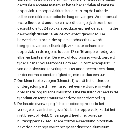
de totale vierkante meter van het te behandelen aluminium
oppervlak. De oppervlakken het dichtst bij de kathode
zullen een dikkere anodische laag ontvangen. Voor normaal
zwavelhoudend anodiseren, wordt een gelijkstroombron
gebruikt die tot 24 volt kan produceren, met de spanning die
gewoonlijk tussen 18 en 24 volt wordt gehouden. De
hoeveelheid stroom die op de anodiseerbak wordt
toegepast varieert afhankelijk van het te behandelen
oppervlak, in de regel is tussen 12 en 16 ampère nodig voor
elke vierkante meter. De elektrolytoplossing wordt geroerd
tijdens het anodiseerproces om een uniforme temperatuur
van de oplossing te verkrijgen. Het anodiseerproces duurt,
onder normale omstandigheden, minder dan een uur.
Om kleur toe te voegen (kleurstof) wordt het onderdeel
ondergedompeld in een tank met een verdunde, in water
oplosbare, organische kleurstof. Elke kleurstof varieert in de
tijdsduur en temperatuur voor deze onderdompeling.
De laatste overweging in het anodiseerproces is het
verzegelen van het nu geverfde buitenoppervlak, zodat het
niet bleekt of vlekt. Onverzegeld heeft het poreuze
buitenoppervlak een lagere corrosieweerstand. Voor niet-
geverfde coatings wordt het geanodiseerde aluminium