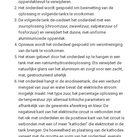
oppervlaktevuil te verwijderen.
Het onderdeel wordt gespoeld om besmetting van de
oplossing in volgende tanks te voorkomen.
De volgende tank de-oxideert het onderdeel met een
zuuroplossing (chroomzuur, zwavelzuur, salpeterzuur of
fosforzuur) en verwijdert het dunne, niet-uniforme
aluminiumoxide oppervlak.
Opnieuw wordt het onderdeel gespoeld om verontreiniging
van de tank te voorkomen.
Het etsen gebeurt door het onderdeel op te hangen in een
tank met een natriumhydroxideoplossing. Ets verwijdert de
natuurlijke glans van het aluminium en zorgt voor een zacht,
mat, gestructureerd uiterlijk.
Het onderdeel hangt in de anodiseertank, die een verdund
mengsel van zuur en water bevat dat elektrische stroom
mogelijk maakt. Het type zuur, het percentage oplossing en
de temperatuur zijn allemaal kritische parameters en
afhankelijk van de gewenste afwerking en kleur. De
negatieve kant van het elektrische circuit is verbonden met
het rek met onderdelen en de positieve kant van het circuit is
verbonden met een of meer "kathoden" die elektriciteit in de
tank brengen. De hoeveelheid en plaatsing van de kathodes
varieert met de grootte en vorm van het onderdeel, evenals