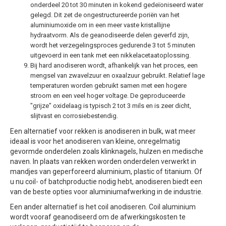
onderdeel 20 tot 30 minuten in kokend gedeïoniseerd water
gelegd. Dit zet de ongestructureerde poriën van het
aluminiumoxide om in een meer vaste kristallijne
hydraatvorm. Als de geanodiseerde delen geverfd zijn,
wordt het verzegelingsproces gedurende 3 tot 5 minuten
uitgevoerd in een tank met een nikkelacetaatoplossing.
Bij hard anodiseren wordt, afhankelijk van het proces, een
mengsel van zwavelzuur en oxaalzuur gebruikt. Relatief lage
temperaturen worden gebruikt samen met een hogere
stroom en een veel hoger voltage. De geproduceerde
"grijze" oxidelaag is typisch 2 tot 3 mils en is zeer dicht,
slijtvast en corrosiebestendig.
Een alternatief voor rekken is anodiseren in bulk, wat meer
ideaal is voor het anodiseren van kleine, onregelmatig
gevormde onderdelen zoals klinknagels, hulzen en medische
naven. In plaats van rekken worden onderdelen verwerkt in
mandjes van geperforeerd aluminium, plastic of titanium. Of
u nu coil- of batchproductie nodig hebt, anodiseren biedt een
van de beste opties voor aluminiumafwerking in de industrie.
Een ander alternatief is het coil anodiseren. Coil aluminium
wordt vooraf geanodiseerd om de afwerkingskosten te