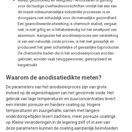
Milieu, gezondheid en veiligheid - Anodiseren is gunstig
voor de huidige overheidsvoorschriften omdat het een van
de meest milieuvriendelijke industriële processen is en
doorgaans niet schadelijk voor de menselijke gezondheid.
Een geanodiseerde afwerking is chemisch stabiel, vergaat
niet, is niet giftig en is hittebestendig tot het smeltpunt van
aluminium. Aangezien het anodiseerproces een versterking
is van een natuurlijk oxide proces, is het niet gevaarlijk en
produceert het geen schadelijke of gevaarlijke bijproducten.
De chemische baden die in het anodiseerproces worden
gebruikt, worden vaak teruggewonnen, gerecycleerd en
hergebruikt.
Waarom de anodisatiedikte meten?
De parameters van het anodiseerproces zijn van grote
invloed op de eigenschappen van het gevormde oxide. Het
gebruik van lage temperaturen en zuurconcentraties levert
een minder poreuze en hardere coating op. Hogere
temperaturen en zuurgehalte, samen met langere
onderdompeltijden levert zachtere, meer poreuze coatings
op. Kleine veranderingen in de legering zelf of in een van
deze parameters kunnen de coating aanzienlijk beïnvloeden.