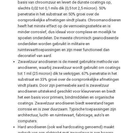
basis van chroomzuur en levert de dunste coatings op,
slechts 0,02 tot 0,1 mils dik (0,5 tot 2,5 micron). 50%
penetratie in het substraat en 50% groei over de
oorspronkelijke afmetingen vindt plaats. Chroomanodiseren
heeft het minste effect op de vermoeiingssterkte en is
minder corrosief, dus ideaal voor complexe en moeilijk te
spoelen onderdelen. De meeste chromisch geanodiseerde
onderdelen worden gebruikt in militaire en
ruimtevaarttoepassingen en zijn meer functioneel dan
decoratief van aard.
Zwavelzuur anodiseren is de meest gebruikte methode van
anodiseren, waarbij zwavelzuur wordt gebruikt om coatings
tot 1 mil (25 micron) dik te verkrijgen. 67% penetratie in het
substraat en 33% groei over de oorspronkelijke afmetingen
vindt plaats. Door zijn permeabele aard is zwavelzuur
anodiseren uitstekend geschikt voor kleurverven en biedt
het een basis voor primers, bindmiddelen en organische
coatings. Zwavelzuur anodiseren biedt weerstand tegen
corrosie en is zeer duurzaam. Typische toepassingen zijn
architectuur, lucht- en ruimtevaart, fabricage, auto's en
computers.
Hard anodiseren (ook wel hardcoating genoemd) maakt
gebruik van een elektrolyt met zwavelzuur in een hogere