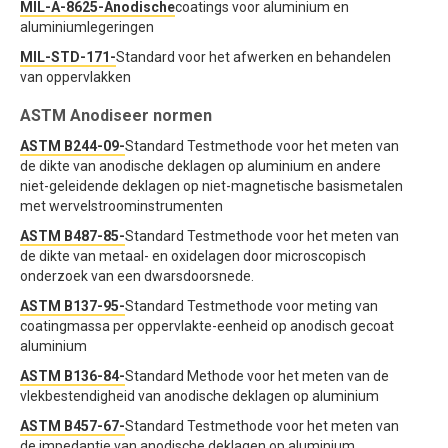
MIL-A-8625-Anodische
coatings voor aluminium en
aluminiumlegeringen
MIL-STD-171-
Standard voor het afwerken en behandelen
van oppervlakken
ASTM Anodiseer normen
ASTM B244-09-
Standard Testmethode voor het meten van
de dikte van anodische deklagen op aluminium en andere
niet-geleidende deklagen op niet-magnetische basismetalen
met wervelstroominstrumenten
ASTM B487-85-
Standard Testmethode voor het meten van
de dikte van metaal- en oxidelagen door microscopisch
onderzoek van een dwarsdoorsnede.
ASTM B137-95-
Standard Testmethode voor meting van
coatingmassa per oppervlakte-eenheid op anodisch gecoat
aluminium
ASTM B136-84-
Standard Methode voor het meten van de
vlekbestendigheid van anodische deklagen op aluminium
ASTM B457-67-
Standard Testmethode voor het meten van
de impedantie van anodische deklagen op aluminium