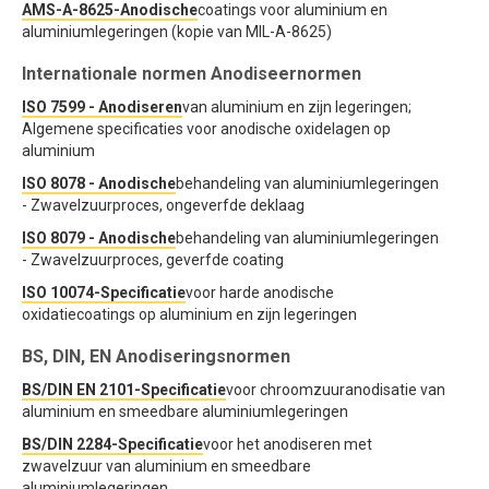
AMS-A-8625-Anodische
coatings voor aluminium en
aluminiumlegeringen (kopie van MIL-A-8625)
Internationale normen Anodiseernormen
ISO 7599 - Anodiseren
van aluminium en zijn legeringen;
Algemene specificaties voor anodische oxidelagen op
aluminium
ISO 8078 - Anodische
behandeling van aluminiumlegeringen
- Zwavelzuurproces, ongeverfde deklaag
ISO 8079 - Anodische
behandeling van aluminiumlegeringen
- Zwavelzuurproces, geverfde coating
ISO 10074-Specificatie
voor harde anodische
oxidatiecoatings op aluminium en zijn legeringen
BS, DIN, EN Anodiseringsnormen
BS/DIN EN 2101-Specificatie
voor chroomzuuranodisatie van
aluminium en smeedbare aluminiumlegeringen
BS/DIN 2284-Specificatie
voor het anodiseren met
zwavelzuur van aluminium en smeedbare
aluminiumlegeringen