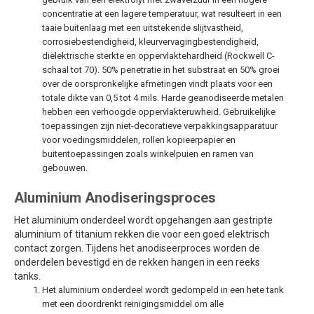
concentratie at een lagere temperatuur, wat resulteert in een
taaie buitenlaag met een uitstekende slijtvastheid,
corrosiebestendigheid, kleurvervagingbestendigheid,
diëlektrische sterkte en oppervlaktehardheid (Rockwell C-
schaal tot 70). 50% penetratie in het substraat en 50% groei
over de oorspronkelijke afmetingen vindt plaats voor een
totale dikte van 0,5 tot 4 mils. Harde geanodiseerde metalen
hebben een verhoogde oppervlakteruwheid. Gebruikelijke
toepassingen zijn niet-decoratieve verpakkingsapparatuur
voor voedingsmiddelen, rollen kopieerpapier en
buitentoepassingen zoals winkelpuien en ramen van
gebouwen.
Aluminium Anodiseringsproces
Het aluminium onderdeel wordt opgehangen aan gestripte
aluminium of titanium rekken die voor een goed elektrisch
contact zorgen. Tijdens het anodiseerproces worden de
onderdelen bevestigd en de rekken hangen in een reeks
tanks.
Het aluminium onderdeel wordt gedompeld in een hete tank
met een doordrenkt reinigingsmiddel om alle