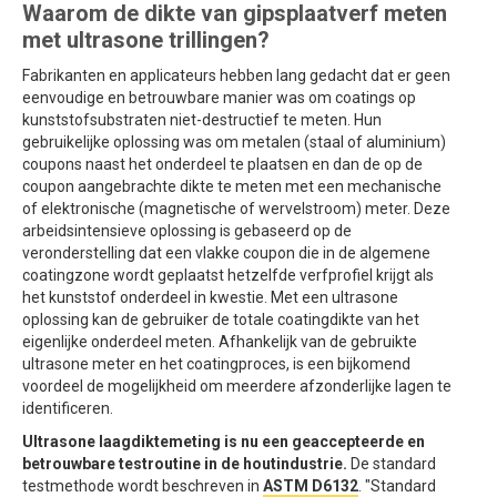
Waarom de dikte van gipsplaatverf meten
met ultrasone trillingen?
Fabrikanten en applicateurs hebben lang gedacht dat er geen
eenvoudige en betrouwbare manier was om coatings op
kunststofsubstraten niet-destructief te meten. Hun
gebruikelijke oplossing was om metalen (staal of aluminium)
coupons naast het onderdeel te plaatsen en dan de op de
coupon aangebrachte dikte te meten met een mechanische
of elektronische (magnetische of wervelstroom) meter. Deze
arbeidsintensieve oplossing is gebaseerd op de
veronderstelling dat een vlakke coupon die in de algemene
coatingzone wordt geplaatst hetzelfde verfprofiel krijgt als
het kunststof onderdeel in kwestie. Met een ultrasone
oplossing kan de gebruiker de totale coatingdikte van het
eigenlijke onderdeel meten. Afhankelijk van de gebruikte
ultrasone meter en het coatingproces, is een bijkomend
voordeel de mogelijkheid om meerdere afzonderlijke lagen te
identificeren.
Ultrasone laagdiktemeting is nu een geaccepteerde en
betrouwbare testroutine in de houtindustrie.
De standard
testmethode wordt beschreven in
ASTM D6132
. "Standard