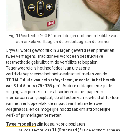
Fig.1
PosiTector 200 B1 meet de gecombineerde dikte van
een enkele verflaag en de onderlaag van de primer.
Drywall wordt gewoonlijk in 3 lagen geverfd (een primer en
twee verflagen). Traditioneel wordt een destructieve
testmethode gebruikt om de verfdikte te bepalen.
Tegenwoordig is het hoofddoel van ultrasone
verfdiktebeproeving het niet-destructief meten van de
TOTALE dikte van het verfsysteem, meestal in het bereik
van 3 tot 5 mils (75 -125 μm)
. Andere uitdagingen zijn de
neiging van primer om te absorberen in het papieren
membraan van gipsplaat, de effecten van ruwheid of textuur
van het verfoppervlak, de impact van het meten over
voegmassa, en de mogelijke noodzaak om afzonderlijke
verf- of primerlagen te meten.
Twee modellen
zijn ideaal voor gipsplaten.
B1 (Standard )*
De
PosiTector 200
is de economische en