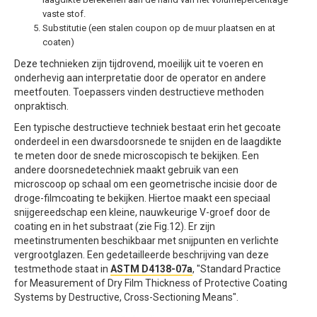
vaste stof.
Substitutie (een stalen coupon op de muur plaatsen en at
coaten)
Deze technieken zijn tijdrovend, moeilijk uit te voeren en
onderhevig aan interpretatie door de operator en andere
meetfouten. Toepassers vinden destructieve methoden
onpraktisch.
Een typische destructieve techniek bestaat erin het gecoate
onderdeel in een dwarsdoorsnede te snijden en de laagdikte
te meten door de snede microscopisch te bekijken. Een
andere doorsnedetechniek maakt gebruik van een
microscoop op schaal om een geometrische incisie door de
droge-filmcoating te bekijken. Hiertoe maakt een speciaal
snijgereedschap een kleine, nauwkeurige V-groef door de
coating en in het substraat (zie Fig.12). Er zijn
meetinstrumenten beschikbaar met snijpunten en verlichte
vergrootglazen. Een gedetailleerde beschrijving van deze
testmethode staat in
ASTM D4138-07a
, "Standard Practice
for Measurement of Dry Film Thickness of Protective Coating
Systems by Destructive, Cross-Sectioning Means".