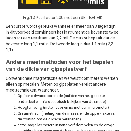
Fig.12
PosiTector 200 met een SET BEREIK
Een cursor wordt gebruikt wanneer er meer dan 3 lagen zijn.
In dit voorbeeld combineert het instrument de bovenste twee
lagen tot een resultaat van 2,2 mil. De cursor bepaalt dat de
bovenste laag 1,1 mil is. De tweede laag is dus 1,1 mils (2,2 -
1,1).
Andere meetmethoden voor het bepalen
van de dikte van gipsplaatverf
Conventionele magnetische en wervelstroommeters werken
alleen op metalen. Meten op gipsplaten vereist andere
meettechnieken, waaronder:
Optische dwarsdoorsnede (snijden van het gecoate
onderdeel en microscopisch bekijken van de snede)
Hoogtemeting (meten voor en na met een micrometer)
Gravimetrisch (meting van de massa en de oppervlakte van
de coating om de dikte te berekenen)
natte laagdiktemeters in natte verf dompelen en de droge
laagdikte berekenen aan de hand van het volumepercentage