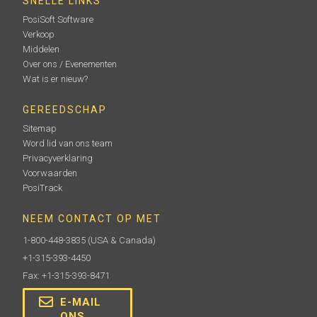
SNELLE LINKS
PosiSoft Software
Verkoop
Middelen
Over ons / Evenementen
Wat is er nieuw?
GEREEDSCHAP
Sitemap
Word lid van ons team
Privacyverklaring
Voorwaarden
PosiTrack
NEEM CONTACT OP MET
1-800-448-3835
(USA & Canada)
+1-315-393-4450
Fax: +1-315-393-8471
E-MAIL
ONS