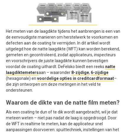
Het meten van de laagdikte tijdens het aanbrengen is een van
de eenvoudigste manieren om herstelwerk te voorkomen en
defecten aan de coating te vermijden. In dit artikel wordt
uitgelegd hoe de natte laagdikte (WFT) kan worden berekend,
gemeten en gecontroleerd, zodat applicateurs, inspecteurs
en voorschrijvers de juiste laagdikte kunnen bevestigen
voordat de coating uithardt. DeFelsko biedt een reeks
natte
laagdiktemeters
aan – waaronder
8-zijdige
,
6-zijdige
(hexagonale) en
voordelige opties in creditcardformaat
–
die zijn ontworpen om deze metingen in het veld te
ondersteunen.
Waarom de dikte van de natte film meten?
Als een coating te dun of te dik wordt aangebracht, wil je dat
meteen weten – niet pas nadat de laag is opgedroogd. Door
de WFT in realtime te meten, kan de applicateur snel
aanpassingen doorvoeren: spuittechniek, instellingen van het