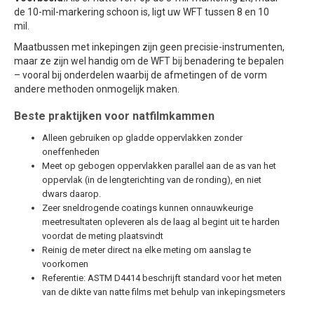
de 10-mil-markering schoon is, ligt uw WFT tussen 8 en 10
mil.
Maatbussen met inkepingen zijn geen precisie-instrumenten,
maar ze zijn wel handig om de WFT bij benadering te bepalen
– vooral bij onderdelen waarbij de afmetingen of de vorm
andere methoden onmogelijk maken.
Beste praktijken voor natfilmkammen
Alleen gebruiken op gladde oppervlakken zonder
oneffenheden
Meet op gebogen oppervlakken parallel aan de as van het
oppervlak (in de lengterichting van de ronding), en niet
dwars daarop.
Zeer sneldrogende coatings kunnen onnauwkeurige
meetresultaten opleveren als de laag al begint uit te harden
voordat de meting plaatsvindt
Reinig de meter direct na elke meting om aanslag te
voorkomen
Referentie: ASTM D4414 beschrijft standard voor het meten
van de dikte van natte films met behulp van inkepingsmeters