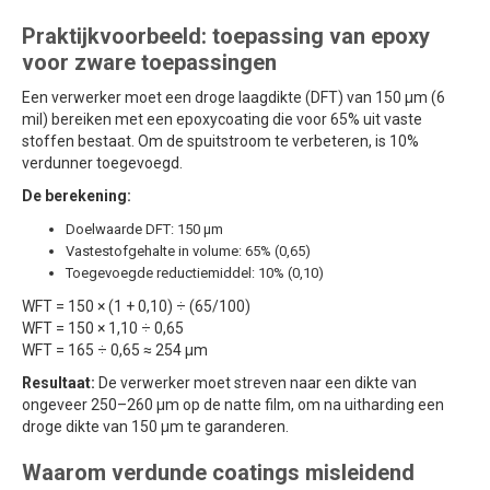
Praktijkvoorbeeld: toepassing van epoxy
voor zware toepassingen
Een verwerker moet een droge laagdikte (DFT) van 150 µm (6
mil) bereiken met een epoxycoating die voor 65% uit vaste
stoffen bestaat. Om de spuitstroom te verbeteren, is 10%
verdunner toegevoegd.
De berekening:
Doelwaarde DFT: 150 µm
Vastestofgehalte in volume: 65% (0,65)
Toegevoegde reductiemiddel: 10% (0,10)
WFT = 150 × (1 + 0,10) ÷ (65/100)
WFT = 150 × 1,10 ÷ 0,65
WFT = 165 ÷ 0,65 ≈ 254 µm
Resultaat:
De verwerker moet streven naar een dikte van
ongeveer 250–260 µm op de natte film, om na uitharding een
droge dikte van 150 µm te garanderen.
Waarom verdunde coatings misleidend