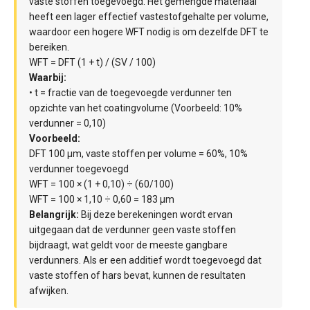
vaste stoffen toegevoegd. Het gemengde materiaal
heeft een lager effectief vastestofgehalte per volume,
waardoor een hogere WFT nodig is om dezelfde DFT te
bereiken.
WFT = DFT (1 + t) / (SV / 100)
Waarbij:
• t = fractie van de toegevoegde verdunner ten
opzichte van het coatingvolume (Voorbeeld: 10%
verdunner = 0,10)
Voorbeeld:
DFT 100 µm, vaste stoffen per volume = 60%, 10%
verdunner toegevoegd
WFT = 100 × (1 + 0,10) ÷ (60/100)
WFT = 100 × 1,10 ÷ 0,60 = 183 µm
Belangrijk:
Bij deze berekeningen wordt ervan
uitgegaan dat de verdunner geen vaste stoffen
bijdraagt, wat geldt voor de meeste gangbare
verdunners. Als er een additief wordt toegevoegd dat
vaste stoffen of hars bevat, kunnen de resultaten
afwijken.