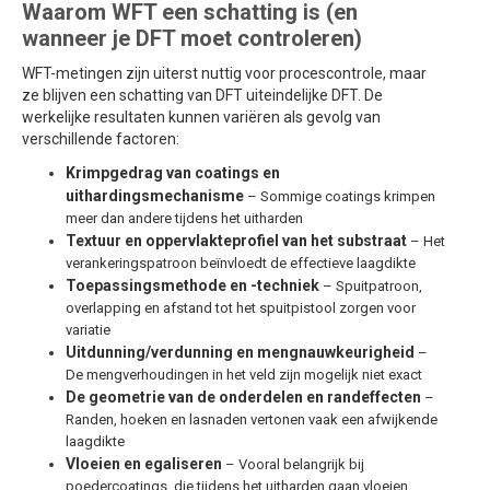
Waarom WFT een schatting is (en
wanneer je DFT moet controleren)
WFT-metingen zijn uiterst nuttig voor procescontrole, maar
ze blijven een schatting van DFT uiteindelijke DFT. De
werkelijke resultaten kunnen variëren als gevolg van
verschillende factoren:
Krimpgedrag van coatings en
uithardingsmechanisme
– Sommige coatings krimpen
meer dan andere tijdens het uitharden
Textuur en oppervlakteprofiel van het substraat
– Het
verankeringspatroon beïnvloedt de effectieve laagdikte
Toepassingsmethode en -techniek
– Spuitpatroon,
overlapping en afstand tot het spuitpistool zorgen voor
variatie
Uitdunning/verdunning en mengnauwkeurigheid
–
De mengverhoudingen in het veld zijn mogelijk niet exact
De geometrie van de onderdelen en randeffecten
–
Randen, hoeken en lasnaden vertonen vaak een afwijkende
laagdikte
Vloeien en egaliseren
– Vooral belangrijk bij
poedercoatings, die tijdens het uitharden gaan vloeien