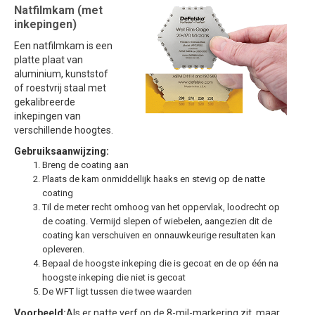
Natfilmkam (met
inkepingen)
Een natfilmkam is een
platte plaat van
aluminium, kunststof
of roestvrij staal met
gekalibreerde
inkepingen van
verschillende hoogtes.
Gebruiksaanwijzing:
Breng de coating aan
Plaats de kam onmiddellijk haaks en stevig op de natte
coating
Til de meter recht omhoog van het oppervlak, loodrecht op
de coating. Vermijd slepen of wiebelen, aangezien dit de
coating kan verschuiven en onnauwkeurige resultaten kan
opleveren.
Bepaal de hoogste inkeping die is gecoat en de op één na
hoogste inkeping die niet is gecoat
De WFT ligt tussen die twee waarden
Voorbeeld:
Als er natte verf op de 8-mil-markering zit, maar