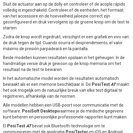
Sluit de actuator aan op de dolly en controleer of de acople rápido
volledig is ingeschakeld. Controleer of de eenheden, het formaat
van het accessoire en de hoeveelheid jaloezie correct zijn
geconfigureerd en druk vervolgens op de groene knop om de test te
starten.
Zodra de knop wordt ingedrukt, verschijnt er een grafiek en vivo van
de druk tegen de tijd. Cuando ocurra el desprendimiento, el valor
máximo de presión parpadeará en la pantalla.
Beide modellen kunnen resultaten opslaan in het geheugen. In de
handmatige versie druk je gewoon op de knop memoria om het
resultaat na de test te bewaren.
In het automatische model worden de resultaten automatisch
bewaakt als er een memorie beschikbaar is. De
PosiTest
AT
maakt
het ook mogelijk om de natuurlijke breuk van elke test digitaal te
registreren, afhankelijk van de normen.
Alle modellen hebben een USB-poort voor communicatie met de
software.
PosiSoft Desktop
waarmee je de medische gegevens
kunt beheren en persoonlijke professionele rapporten kunt maken.
El
PosiTest
AT
bevat ook Bluetooth-technologie om te
communiceren met de applicatie
PosiTector
en iOS en Android