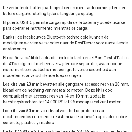
De verbeterde batterijbatterijen bieden meer autonomietijd en een
betere cargaherstelling tijdens langdurige opslag.
El puerto USB-C permite carga rápida de la batería y puede usarse
para operar el instrumento mientras se carga.
Dankzij de ingebouwde Bluetooth-technologie kunnen de
medicijnen worden verzonden naar de PosiTector voor aanvullende
anotaciones.
El diseño versátil del actuador incluido tanto en el
PosiTest
AT
als in
de
AT
is uitgerust met een verwijderbare separator, waardoor het
instrument compatibel is met een grote verscheidenheid aan
modellen voor verschillende toepassingen.
Los
kits van 20 mm
bevatten alle gangbare accessoires van 20 mm,
ideaal om de hechting van metaal te meten. Deze kit is ook
compatibel met accessoires van 14 en 10 mm, zodat je
hechtingskrachten tot 14.000 PSI of 96 megapascal kunt meten.
Los
kits van 50 mm
zijn ideaal voor het uitproberen van
recubrimientos con menor resistencia de adhesión aplicados sobre
concreto, plástico y madera.
De
kit C1583 de 50 mm
voldoet aan de ASTM-norm voor het testen