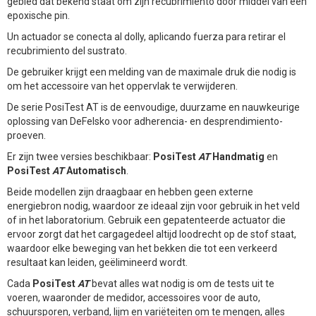
gebied dat bekend staat om zijn recubrimiento door middel van een
epoxische pin.
Un actuador se conecta al dolly, aplicando fuerza para retirar el
recubrimiento del sustrato.
De gebruiker krijgt een melding van de maximale druk die nodig is
om het accessoire van het oppervlak te verwijderen.
De serie PosiTest AT is de eenvoudige, duurzame en nauwkeurige
oplossing van DeFelsko voor adherencia- en desprendimiento-
proeven.
Er zijn twee versies beschikbaar:
PosiTest
AT
Handmatig
en
PosiTest
AT
Automatisch
.
Beide modellen zijn draagbaar en hebben geen externe
energiebron nodig, waardoor ze ideaal zijn voor gebruik in het veld
of in het laboratorium. Gebruik een gepatenteerde actuator die
ervoor zorgt dat het cargagedeel altijd loodrecht op de stof staat,
waardoor elke beweging van het bekken die tot een verkeerd
resultaat kan leiden, geëlimineerd wordt.
Cada
PosiTest
AT
bevat alles wat nodig is om de tests uit te
voeren, waaronder de medidor, accessoires voor de auto,
schuursporen, verband, lijm en variëteiten om te mengen, alles