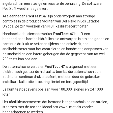
ingebracht in een stevige en resistente behuizing. De software
PosiSoft wordt meegeleverd.
Alle eenheden
PosiTest
AT
zijn onderworpen aan strenge
controles in de productiefaciliteit van DeFelsko in Los Estados
Unidos. Ze zijn voorzien van NIST kalibratiecertificaten.
Handboek adhesiemedewerker
PosiTest
AT
heeft een
handbediende bomba hidráulica die ontworpen is om een goede en
continue druk uit te oefenen tijdens een enkele rit, een
snelheidsmeter voor het controleren en handmatig aanpassen van
de snelheid en een intern geheugen dat de gegevens van tot wel
200 tests kan opslaan.
De automatische verdeler
PosiTest
AT
is uitgerust met een
elektronisch gestuurde hidráulica bomba die automatisch een
zachte en continue druk uitoefent, met een door de gebruiker
instelbare kalibratie, traceringslimiet en terugspoeltijd.
Je kunt testgegevens opslaan voor 100.000 jalones en tot 1000
loten.
Het táctil kleurenscherm dat bestand is tegen schokken en stralen,
is samen met de teclado ideaal om zowel met als zonder
handschoenen te werken.