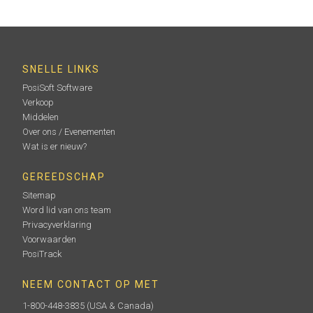
SNELLE LINKS
PosiSoft Software
Verkoop
Middelen
Over ons / Evenementen
Wat is er nieuw?
GEREEDSCHAP
Sitemap
Word lid van ons team
Privacyverklaring
Voorwaarden
PosiTrack
NEEM CONTACT OP MET
1-800-448-3835
(USA & Canada)