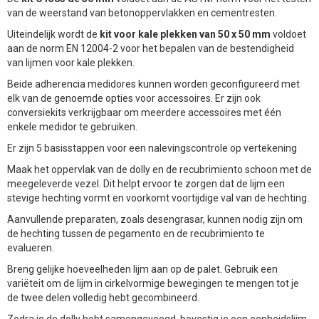
van de weerstand van betonoppervlakken en cementresten.
Uiteindelijk wordt de
kit voor kale plekken van 50 x 50 mm
voldoet
aan de norm EN 12004-2 voor het bepalen van de bestendigheid
van lijmen voor kale plekken.
Beide adherencia medidores kunnen worden geconfigureerd met
elk van de genoemde opties voor accessoires. Er zijn ook
conversiekits verkrijgbaar om meerdere accessoires met één
enkele medidor te gebruiken.
Er zijn 5 basisstappen voor een nalevingscontrole op vertekening
Maak het oppervlak van de dolly en de recubrimiento schoon met de
meegeleverde vezel. Dit helpt ervoor te zorgen dat de lijm een
stevige hechting vormt en voorkomt voortijdige val van de hechting.
Aanvullende preparaten, zoals desengrasar, kunnen nodig zijn om
de hechting tussen de pegamento en de recubrimiento te
evalueren.
Breng gelijke hoeveelheden lijm aan op de palet. Gebruik een
variëteit om de lijm in cirkelvormige bewegingen te mengen tot je
de twee delen volledig hebt gecombineerd.
Zodra je de dolly hebt samengevoegd, bevestig je een eenheidslijm