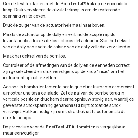
Om de test te starten met de
PosiTest
AT
Druk op de encendido
knop. Druk vervolgens de alivulatorknop in om de resterende
spanning vrij te geven.
Druk de zuiger van de actuator helemaal naar boven.
Plaats de actuador op de dolly en verbind de acople rápido
levantándolo a través de los orificios del actuador. Sluit het deksel
van de dolly aan zodra de cabine van de dolly volledig verzekerd is.
Maak het deksel van de bom los.
Controleer of de afmetingen van de dolly en de eenheden correct
zijn geselecteerd en druk vervolgens op de knop "inicio" om het
instrument op nul te zetten.
Accione la bomba lentamente hasta que el instrumento comercient
a mostrar una tasa de jalado. Zet de pal van de bombe terug in
verticale positie en druk hem daarna opnieuw stevig aan, waarbij de
gewenste schokspanning gehandhaafd blijft totdat de schok
verdwijnt. Het kan nodig zijn om extra druk uit te oefenen als de
druk te hoog is.
De procedure voor de
PosiTest
AT
Automático
is vergelijkbaar
maar eenvoudiger.