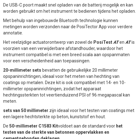
De USB-C poort maakt snel opladen van de batterij mogelijk en kan
worden gebruikt om het instrument te bedienen tijdens het opladen.
Met behulp van ingebouwde Bluetooth technologie kunnen
metingen worden verzonden naar de PosiTector App voor verdere
annotatie.
Het veelzijdige actuatorontwerp van zowel de
PosiTest
AT
en
AT
is
voorzien van een verwijderbare afstandhouder, waardoor het
instrument compatibel is met een breed scala aan opspanmaten
voor een verscheidenheid aan toepassingen.
20-millimeter sets
bevatten de gebruikelijke 20 millimeter
opspaninrichtingen, ideaal voor het meten van hechting van
coatings op metalen. Deze kit is ook compatibel met 14- en 10-
millimeter opspaninrichtingen, zodat het apparaat
hechtingssterkten tot veertienduizend PSI of 96 megapascal kan
meten.
sets van 50 millimeter
zijn ideaal voor het testen van coatings met
een lagere hechtsterkte op beton, kunststof en hout.
De
50-millimeter C1583 Kit
voldoet aan de standard voor
het
testen van de sterkte van betonnen oppervlakken en
cementgebonden deklagen
.