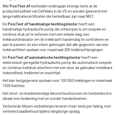
Alle
PosiTest
AT
eenheden ondergaan strenge tests at de
productiefaciliteit van DeFelsko in de VS en worden geleverd met
lange kalibratiecertificaten die herleidbaar zijn naar NIST.
De
PosiTest
AT
handmatige hechtingstester
heeft een
handmatige hydraulische pomp die ontworpen is om soepele en
continue druk uit te oefenen met een enkele slag, een
trekkrachtindicator om de trekkracht handmatig te controleren en
aan te passen, en een intern geheugen dat alle gegevens van een
trekkrachttest opslaat voor maximaal 200 trekkrachtpogingen.
De
PosiTest
AT
automatische hechtingstester
heeft een
elektronisch geregelde hydraulische pomp die automatisch soepele
en continue trekdruk uitoefent met een door de gebruiker instelbare
treksnelheid, treklimiet en wachttijd.
Het kan testgegevens opslaan voor 100.000 trekkingen in maximaal
1000 batches.
Het stoot- en krasbestendige kleurentouchscreen en toetsenbord is
ideaal voor bediening met en zonder handschoenen.
Verbeterde lithium-ionbatterijen leveren meer tests per lading, met
verbeterd laadbehoud tijdens langdurige opslag.