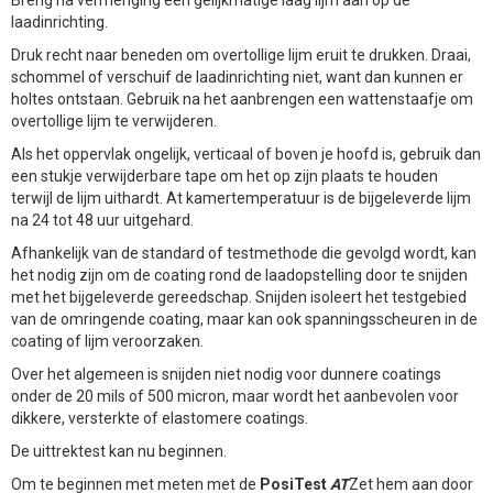
laadinrichting.
Druk recht naar beneden om overtollige lijm eruit te drukken. Draai,
schommel of verschuif de laadinrichting niet, want dan kunnen er
holtes ontstaan. Gebruik na het aanbrengen een wattenstaafje om
overtollige lijm te verwijderen.
Als het oppervlak ongelijk, verticaal of boven je hoofd is, gebruik dan
een stukje verwijderbare tape om het op zijn plaats te houden
terwijl de lijm uithardt. At kamertemperatuur is de bijgeleverde lijm
na 24 tot 48 uur uitgehard.
Afhankelijk van de standard of testmethode die gevolgd wordt, kan
het nodig zijn om de coating rond de laadopstelling door te snijden
met het bijgeleverde gereedschap. Snijden isoleert het testgebied
van de omringende coating, maar kan ook spanningsscheuren in de
coating of lijm veroorzaken.
Over het algemeen is snijden niet nodig voor dunnere coatings
onder de 20 mils of 500 micron, maar wordt het aanbevolen voor
dikkere, versterkte of elastomere coatings.
De uittrektest kan nu beginnen.
Om te beginnen met meten met de
PosiTest
AT
Zet hem aan door