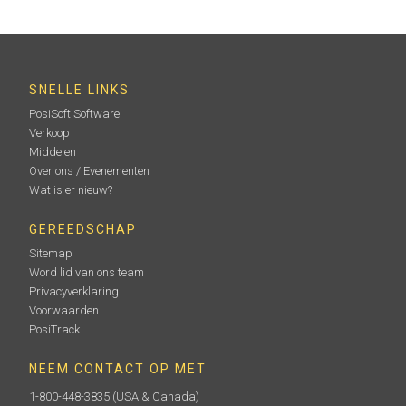
SNELLE LINKS
PosiSoft Software
Verkoop
Middelen
Over ons / Evenementen
Wat is er nieuw?
GEREEDSCHAP
Sitemap
Word lid van ons team
Privacyverklaring
Voorwaarden
PosiTrack
NEEM CONTACT OP MET
1-800-448-3835
(USA & Canada)