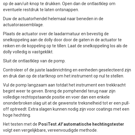
op de aan/uit-knop te drukken. Open dan de ontlastklep om
eventuele restdruk te laten ontsnappen.
Duw de actuatorhendel helemaal naar beneden in de
actuatorassemblage.
Plaats de actuator over de laadarmatuur en bevestig de
snelkoppeling aan de dolly door door de gaten in de actuator te
reiken en de koppeling op te tillen. Laat de snelkoppeling los als de
dolly volledig is vastgeklikt.
Sluit de ontlastklep van de pomp.
Controleer of de juiste laadinrichting en eenheden geselecteerd zijn
en druk dan op de startknop om het instrument op nul te stellen.
Vul de pomp langzaam aan totdat het instrument een trekkracht
begint weer te geven. Breng de pomphendel terug naar zijn
volledige rechtopstaande positie en voer dan een enkele
ononderbroken slag uit at de gewenste treksnelheid tot er een pull-
off optreedt. Extra slagen kunnen nodig zijn voor coatings met een
hoge hechting.
Het testen met de
PosiTest
AT
automatische hechtingstester
volgt een vergelijkbare, vereenvoudigde methode.