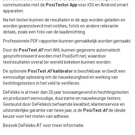
communicatie met de
PosiTector App
voor iOS en Android smart
apparaten.
Na het testen kunnen de resultaten in de app worden geladen en
worden geannoteerd met notities, foto's en andere relevante
details, zoals een foto van de laadinrichting.
Professionele PDF-rapporten kunnen gemakkelijk worden gemaakt.
Door de
PosiTest
AT
met Wifi, kunnen gegevens automatisch
gesynchroniseerd worden met PosiSoft.net, waardoor
testresultaten overal ter wereld bekeken kunnen worden.
De optionele
PosiTest
AT
kalibrator
is beschikbaar en biedt een
eenvoudige oplossing om de nauwkeurigheid en werking van
hechtingstesters in het veld te verifiëren.
DeFelsko is al meer dan 20 jaar toonaangevend in hechtingstesten
en produceert eenvoudige, duurzame en nauwkeurige testers.
Gesteund door DeFelsko's befaamde kwaliteit, klantenservice en
uitzonderlijke garantie van twee jaar, is de
PosiTest
AT
de ideale
keuze voor het meten van adhesie.
Bezoek DeFelsko.AT voor meer informatie.