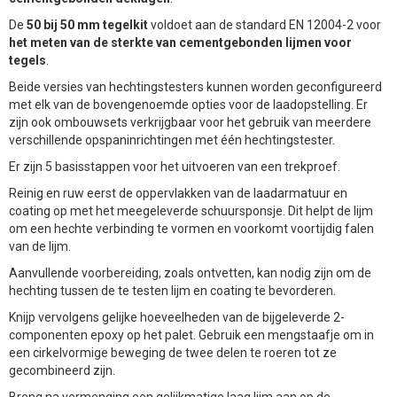
De
50 bij 50 mm tegelkit
voldoet aan de standard EN 12004-2 voor
het meten van de sterkte van cementgebonden lijmen voor
tegels
.
Beide versies van hechtingstesters kunnen worden geconfigureerd
met elk van de bovengenoemde opties voor de laadopstelling. Er
zijn ook ombouwsets verkrijgbaar voor het gebruik van meerdere
verschillende opspaninrichtingen met één hechtingstester.
Er zijn 5 basisstappen voor het uitvoeren van een trekproef.
Reinig en ruw eerst de oppervlakken van de laadarmatuur en
coating op met het meegeleverde schuursponsje. Dit helpt de lijm
om een hechte verbinding te vormen en voorkomt voortijdig falen
van de lijm.
Aanvullende voorbereiding, zoals ontvetten, kan nodig zijn om de
hechting tussen de te testen lijm en coating te bevorderen.
Knijp vervolgens gelijke hoeveelheden van de bijgeleverde 2-
componenten epoxy op het palet. Gebruik een mengstaafje om in
een cirkelvormige beweging de twee delen te roeren tot ze
gecombineerd zijn.
Breng na vermenging een gelijkmatige laag lijm aan op de