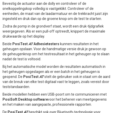
Bevestig de actuator aan de dolly en controleer of de
snelkoppelingskop volledig is vastgeklikt. Controleer of de
eenheden, de maat van de laadarmatuur en de trekkracht juist zijn
ingesteld en druk dan op de groene knop om de test te starten.
Zodra de pomp in de grondverf staat, wordt een druk-tijdgrafiek
weergegeven. Als er een pull-off optreedt, knippert de maximale
drukwaarde op het display.
Beide
PosiTest
AT
Adhesietesters
kunnen resultaten in het
geheugen opslaan. Voor de handmatige versie druk je gewoon op
de geheugenknop om het testresultaat in het geheugen op te slaan
nadat de test is voltooid.
Bij het automatische model worden de resultaten automatisch in
het geheugen opgeslagen als er een batch in het geheugen is
geopend. De
PosiTest
AT
stelt de gebruiker ook in staat om de aard
van de breuk van elke test digitaal vast te leggen, zoals vereist door
teststandaarden.
Beide modellen hebben een USB-poort om te communiceren met
PosiSoft Desktop software
voor het beheren van meetgegevens
en het maken van aangepaste, professionele rapporten.
De
PosiTest
AT
beschikt ook over Bluetooth-technologie voor