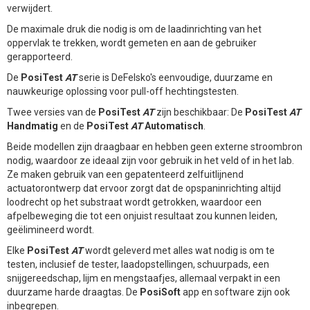
verwijdert.
De maximale druk die nodig is om de laadinrichting van het
oppervlak te trekken, wordt gemeten en aan de gebruiker
gerapporteerd.
De
PosiTest
AT
serie is DeFelsko's eenvoudige, duurzame en
nauwkeurige oplossing voor pull-off hechtingstesten.
Twee versies van de
PosiTest
AT
zijn beschikbaar: De
PosiTest
AT
Handmatig
en de
PosiTest
AT
Automatisch
.
Beide modellen zijn draagbaar en hebben geen externe stroombron
nodig, waardoor ze ideaal zijn voor gebruik in het veld of in het lab.
Ze maken gebruik van een gepatenteerd zelfuitlijnend
actuatorontwerp dat ervoor zorgt dat de opspaninrichting altijd
loodrecht op het substraat wordt getrokken, waardoor een
afpelbeweging die tot een onjuist resultaat zou kunnen leiden,
geëlimineerd wordt.
Elke
PosiTest
AT
wordt geleverd met alles wat nodig is om te
testen, inclusief de tester, laadopstellingen, schuurpads, een
snijgereedschap, lijm en mengstaafjes, allemaal verpakt in een
duurzame harde draagtas. De
PosiSoft
app en software zijn ook
inbegrepen.