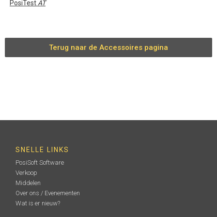
PosiTest
AT
Terug naar de Accessoires pagina
SNELLE LINKS
PosiSoft Software
Verkoop
Middelen
Over ons / Evenementen
Wat is er nieuw?