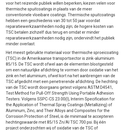
voor het reizende publiek willen beperken, kiezen velen voor
thermische spuitcoatings in plaats van de meer
conventionele vloeibare coatings. Thermische spuitcoatings
hebben een geschiedenis van 30 tot 50 jaar voordat
reparatiewerkzaamheden nodig zijn; de hogere kosten van
TSC betalen zichzelf dus terug en omdat er minder
reparatiewerkzaamheden nodig zijn, ondervindt het publiek
minder overlast.
Het meest gebruikte materiaal voor thermische sproeicoating
(TSC) in de Amerikaanse transportsector is zink-aluminium
85/15. De TSC wordt ofwel aan de elementen blootgesteld
om een natuurlijke afdichting te vormen door oxidatie van het
zink en het aluminium, ofwel kort na het aanbrengen van de
TSC afgedicht met een penetrerende afdichting. De hechting
van de TSC wordt doorgaans getest volgens ASTM D4541,
Test Method for Pull-Off Strength Using Portable Adhesion
Testers. Volgens SSPC-CS 23.00(I), Interim Specification for
the Application of Thermal Spray Coatings (Metallizing) of
Aluminum, Zinc, and Their Alloys and Composites for the
Corrosion Protection of Steel, is de minimaal te accepteren
hechtingswaarde met 85/15 Zn/Al TSC 700 psi. Bij één
project onderzochten wij of oxidatie van de TSC of