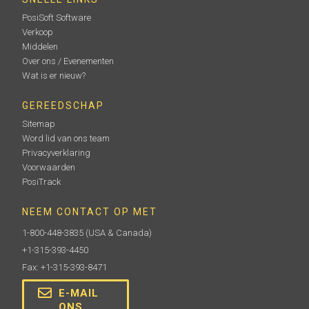
PosiSoft Software
Verkoop
Middelen
Over ons / Evenementen
Wat is er nieuw?
GEREEDSCHAP
Sitemap
Word lid van ons team
Privacyverklaring
Voorwaarden
PosiTrack
NEEM CONTACT OP MET
1-800-448-3835
(USA & Canada)
+1-315-393-4450
Fax: +1-315-393-8471
E-MAIL
ONS