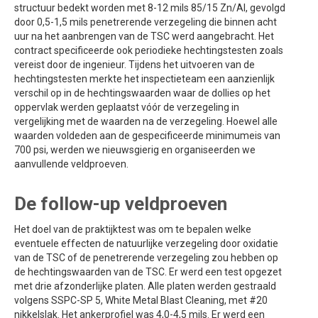
structuur bedekt worden met 8-12 mils 85/15 Zn/Al, gevolgd
door 0,5-1,5 mils penetrerende verzegeling die binnen acht
uur na het aanbrengen van de TSC werd aangebracht. Het
contract specificeerde ook periodieke hechtingstesten zoals
vereist door de ingenieur. Tijdens het uitvoeren van de
hechtingstesten merkte het inspectieteam een aanzienlijk
verschil op in de hechtingswaarden waar de dollies op het
oppervlak werden geplaatst vóór de verzegeling in
vergelijking met de waarden na de verzegeling. Hoewel alle
waarden voldeden aan de gespecificeerde minimumeis van
700 psi, werden we nieuwsgierig en organiseerden we
aanvullende veldproeven.
De follow-up veldproeven
Het doel van de praktijktest was om te bepalen welke
eventuele effecten de natuurlijke verzegeling door oxidatie
van de TSC of de penetrerende verzegeling zou hebben op
de hechtingswaarden van de TSC. Er werd een test opgezet
met drie afzonderlijke platen. Alle platen werden gestraald
volgens SSPC-SP 5, White Metal Blast Cleaning, met #20
nikkelslak. Het ankerprofiel was 4,0-4,5 mils. Er werd een