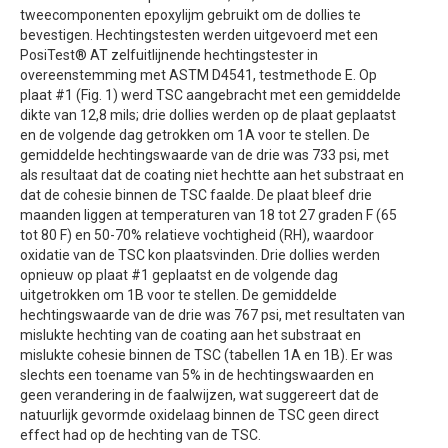
tweecomponenten epoxylijm gebruikt om de dollies te
bevestigen. Hechtingstesten werden uitgevoerd met een
PosiTest® AT zelfuitlijnende hechtingstester in
overeenstemming met ASTM D4541, testmethode E. Op
plaat #1 (Fig. 1) werd TSC aangebracht met een gemiddelde
dikte van 12,8 mils; drie dollies werden op de plaat geplaatst
en de volgende dag getrokken om 1A voor te stellen. De
gemiddelde hechtingswaarde van de drie was 733 psi, met
als resultaat dat de coating niet hechtte aan het substraat en
dat de cohesie binnen de TSC faalde. De plaat bleef drie
maanden liggen at temperaturen van 18 tot 27 graden F (65
tot 80 F) en 50-70% relatieve vochtigheid (RH), waardoor
oxidatie van de TSC kon plaatsvinden. Drie dollies werden
opnieuw op plaat #1 geplaatst en de volgende dag
uitgetrokken om 1B voor te stellen. De gemiddelde
hechtingswaarde van de drie was 767 psi, met resultaten van
mislukte hechting van de coating aan het substraat en
mislukte cohesie binnen de TSC (tabellen 1A en 1B). Er was
slechts een toename van 5% in de hechtingswaarden en
geen verandering in de faalwijzen, wat suggereert dat de
natuurlijk gevormde oxidelaag binnen de TSC geen direct
effect had op de hechting van de TSC.