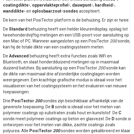
coatingdikte-
,
oppervlakteprofiel-
,
dauwpunt-
,
hardheid-
,
wanddikte-
en
oplosbaarzout-sondes
accepteert.
De kern van het PosiTector platform is de behuizing. Er zijn er twee:
De
Standard
behuizing heeft een helder kleurendisplay, opslag tot
tweehonderdvijftig metingen en een USB-poort voor aansluiting op
een Mac of PC. Wanneer aangesloten op een PosiTector
200
sonde,
kan hij de totale dikte van een coatingsysteem meten.
De
Advanced
behuizing heeft extra functies zoals WiFi en
Bluetooth, en slaat honderdduizend metingen op in maximaal
duizend batches. Bij aansluiting op een PosiTector
200
sonde kan
de dikte van maximaal drie afzonderlijke coatinglagen worden
weergegeven. Een krachtige grafische modus is ideaal voor het
visualiseren van het coatingsysteem en het evalueren van nieuwe
toepassingen.
Drie
PosiTector
200
sondes zijn beschikbaar afhankelijk van de
gewenste toepassing. De
B
sonde is ideaal voor het meten van
polymeer coatings op substraten zoals hout en kunststof. De
C
sonde meet polymeer coatings op beton en glasvezel. De
D
sonde is
ontworpen voor het meten van dikke, zachte coatings zoals
polyurea. Alle
PosiTector
200
sondes worden gekalibreerd en klaar