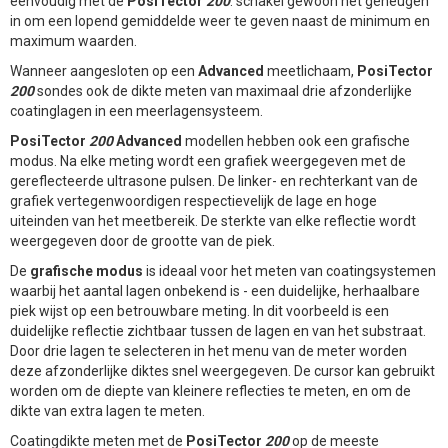
eenvoudig met de
PosiTector
200
: schakel gewoon het geheugen
in om een lopend gemiddelde weer te geven naast de minimum en
maximum waarden.
Wanneer aangesloten op een
Advanced
meetlichaam,
PosiTector
200
sondes ook de dikte meten van maximaal drie afzonderlijke
coatinglagen in een meerlagensysteem.
PosiTector
200
Advanced
modellen hebben ook een grafische
modus. Na elke meting wordt een grafiek weergegeven met de
gereflecteerde ultrasone pulsen. De linker- en rechterkant van de
grafiek vertegenwoordigen respectievelijk de lage en hoge
uiteinden van het meetbereik. De sterkte van elke reflectie wordt
weergegeven door de grootte van de piek.
De
grafische modus
is ideaal voor het meten van coatingsystemen
waarbij het aantal lagen onbekend is - een duidelijke, herhaalbare
piek wijst op een betrouwbare meting. In dit voorbeeld is een
duidelijke reflectie zichtbaar tussen de lagen en van het substraat.
Door drie lagen te selecteren in het menu van de meter worden
deze afzonderlijke diktes snel weergegeven. De cursor kan gebruikt
worden om de diepte van kleinere reflecties te meten, en om de
dikte van extra lagen te meten.
Coatingdikte meten met de
PosiTector
200
op de meeste