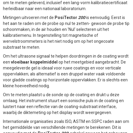
om te meten geleverd, inclusief een lang-vorm kalibratiecertificaat
herleidbaar naar een nationaal laboratorium.
Metingen uitvoeren met de
PosiTector
200
is eenvoudig. Eerst is
het aan te raden om de probe op nul te zetten- gewoon de probe tip
schoonmaken, in de air houden en 'Nul' selecteren uit het
kalibratiemenu. In tegenstelling tot magnetische of
wervelstroommeters is het niet nodig om op het ongecoate
substraat te meten.
Om het ultrasone signaal te helpen doordringen in de coating wordt
een
vloeibaar koppelmiddel
op het meetgebied aangebracht. De
meegeleverde gel is ideaal voor ruwe coatings en voor verticale
oppervlakken; als alternatief is een druppel water vaak voldoende
voor gladde coatings op horizontale oppervlakken. Er is slechts een
kleine hoeveelheid nodig.
Om te meten plaatst u de sonde op de coating en drukt u deze
omlaag. Het instrument stuurt een sonische puls in de coating en
luistert naar een reflectie van de coating-substraat interface,
waarbij de diktemeting op het display wordt weergegeven.
Internationale organisaties zoals ISO, ASTM en SSPC raden aan om
het gemiddelde van verschillende metingen te berekenen. Dit is