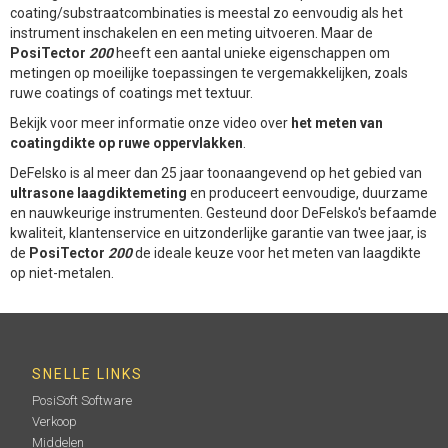
coating/substraatcombinaties is meestal zo eenvoudig als het
instrument inschakelen en een meting uitvoeren. Maar de
PosiTector
200
heeft een aantal unieke eigenschappen om
metingen op moeilijke toepassingen te vergemakkelijken, zoals
ruwe coatings of coatings met textuur.
Bekijk voor meer informatie onze video over
het meten van
coatingdikte op ruwe oppervlakken
.
DeFelsko is al meer dan 25 jaar toonaangevend op het gebied van
ultrasone laagdiktemeting
en produceert eenvoudige, duurzame
en nauwkeurige instrumenten. Gesteund door DeFelsko's befaamde
kwaliteit, klantenservice en uitzonderlijke garantie van twee jaar, is
de
PosiTector
200
de ideale keuze voor het meten van laagdikte
op niet-metalen.
SNELLE LINKS
PosiSoft Software
Verkoop
Middelen