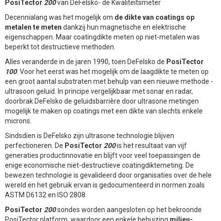
PosiTector
200
van DeFelsko- de Kwaliteitsmeter
Decennialang was het mogelijk om
de dikte van coatings op
metalen te meten
dankzij hun magnetische en elektrische
eigenschappen. Maar coatingdikte meten op niet-metalen was
beperkt tot destructieve methoden.
Alles veranderde in de jaren 1990, toen DeFelsko de
PosiTector
100
. Voor het eerst was het mogelijk om de laagdikte te meten op
een groot aantal substraten met behulp van een nieuwe methode -
ultrasoon geluid. In principe vergelijkbaar met sonar en radar,
doorbrak DeFelsko de geluidsbarrière door ultrasone metingen
mogelijk te maken op coatings met een dikte van slechts enkele
microns.
Sindsdien is DeFelsko zijn ultrasone technologie blijven
perfectioneren. De
PosiTector
200
is het resultaat van vijf
generaties productinnovatie en blijft voor veel toepassingen de
enige economische niet-destructieve coatingdiktemeting. De
bewezen technologie is gevalideerd door organisaties over de hele
wereld en het gebruik ervan is gedocumenteerd in normen zoals
ASTM D6132 en ISO 2808.
PosiTector
200
sondes worden aangesloten op het bekroonde
PosiTector platform, waardoor een enkele behuizing
milieu-
,