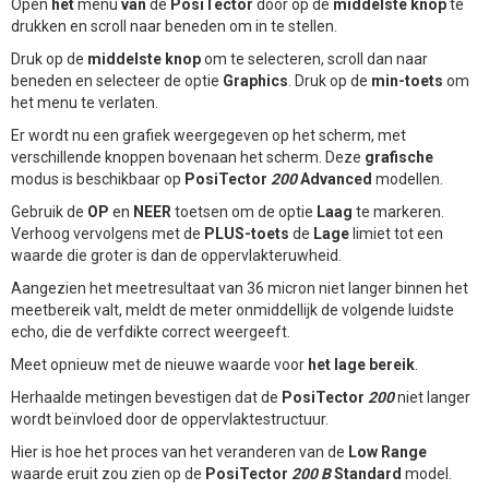
Open
het
menu
van
de
PosiTector
door op de
middelste knop
te
drukken en scroll naar beneden om in te stellen.
Druk op de
middelste knop
om te selecteren, scroll dan naar
beneden en selecteer de optie
Graphics
. Druk op de
min-toets
om
het menu te verlaten.
Er wordt nu een grafiek weergegeven op het scherm, met
verschillende knoppen bovenaan het scherm. Deze
grafische
modus is beschikbaar op
PosiTector
200
Advanced
modellen.
Gebruik de
OP
en
NEER
toetsen om de optie
Laag
te markeren.
Verhoog vervolgens met de
PLUS-toets
de
Lage
limiet tot een
waarde die groter is dan de oppervlakteruwheid.
Aangezien het meetresultaat van 36 micron niet langer binnen het
meetbereik valt, meldt de meter onmiddellijk de volgende luidste
echo, die de verfdikte correct weergeeft.
Meet opnieuw met de nieuwe waarde voor
het lage bereik
.
Herhaalde metingen bevestigen dat de
PosiTector
200
niet langer
wordt beïnvloed door de oppervlaktestructuur.
Hier is hoe het proces van het veranderen van de
Low Range
waarde eruit zou zien op de
PosiTector
200 B
Standard
model.