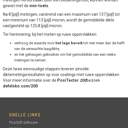
gewist met de
min-toets
.
Na 8 [pijl] metingen, variërend van een maximum van 137 [pijl] tot
een minimum van 113 [pijl] micron, wordt de gemiddelde dikte
vastgesteld op 125,8 [pijl] micron.
Ter herinnering, bij het meten op ruwe oppervlakken:
verhoog de waarde voor
het lage bereik
tot niet meer dan de helft
van de verwachte laagdikte,
en het geheugen gebruiken om het gemiddelde van een reeks
metingen te nemen.
Deze twee eenvoudige stappen leveren zinvolle
diktemetingsresultaten op voor coatings met ruwe oppervlakken.
Voor meer informatie over de
PosiTector
200
bezoek
defelsko.com/200
SNELLE LINKS
PosiSoft Software