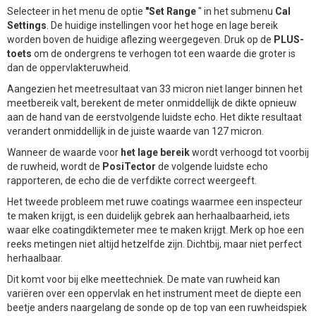
Selecteer in het menu de optie
"Set Range
" in het submenu
Cal
Settings
. De huidige instellingen voor het hoge en lage bereik
worden boven de huidige aflezing weergegeven. Druk op de
PLUS-
toets
om de ondergrens te verhogen tot een waarde die groter is
dan de oppervlakteruwheid.
Aangezien het meetresultaat van 33 micron niet langer binnen het
meetbereik valt, berekent de meter onmiddellijk de dikte opnieuw
aan de hand van de eerstvolgende luidste echo. Het dikte resultaat
verandert onmiddellijk in de juiste waarde van 127 micron.
Wanneer de waarde voor
het lage bereik
wordt verhoogd tot voorbij
de ruwheid, wordt de
PosiTector
de volgende luidste echo
rapporteren, de echo die de verfdikte correct weergeeft.
Het tweede probleem met ruwe coatings waarmee een inspecteur
te maken krijgt, is een duidelijk gebrek aan herhaalbaarheid, iets
waar elke coatingdiktemeter mee te maken krijgt. Merk op hoe een
reeks metingen niet altijd hetzelfde zijn. Dichtbij, maar niet perfect
herhaalbaar.
Dit komt voor bij elke meettechniek. De mate van ruwheid kan
variëren over een oppervlak en het instrument meet de diepte een
beetje anders naargelang de sonde op de top van een ruwheidspiek