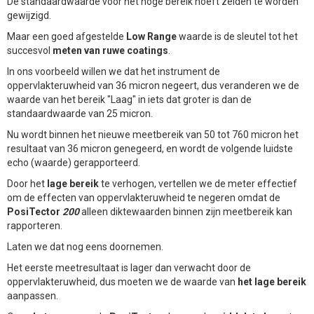
De standaardwaarde voor het hoge bereik hoeft zelden te worden
gewijzigd.
Maar een goed afgestelde
Low Range
waarde is de sleutel tot het
succesvol
meten van ruwe coatings
.
In ons voorbeeld willen we dat het instrument de
oppervlakteruwheid van 36 micron negeert, dus veranderen we de
waarde van het bereik "Laag" in iets dat groter is dan de
standaardwaarde van 25 micron.
Nu wordt binnen het nieuwe meetbereik van 50 tot 760 micron het
resultaat van 36 micron genegeerd, en wordt de volgende luidste
echo (waarde) gerapporteerd.
Door het
lage bereik
te verhogen, vertellen we de meter effectief
om de effecten van oppervlakteruwheid te negeren omdat de
PosiTector
200
alleen diktewaarden binnen zijn meetbereik kan
rapporteren.
Laten we dat nog eens doornemen.
Het eerste meetresultaat is lager dan verwacht door de
oppervlakteruwheid, dus moeten we de waarde van
het lage bereik
aanpassen.