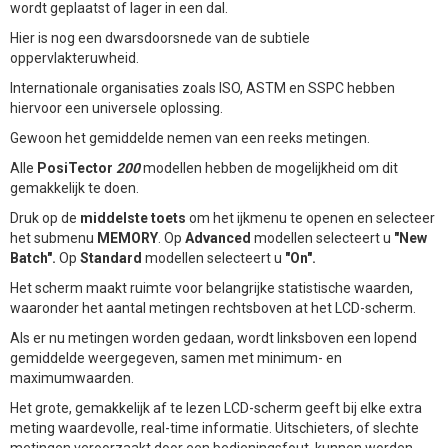
wordt geplaatst of lager in een dal.
Hier is nog een dwarsdoorsnede van de subtiele
oppervlakteruwheid.
Internationale organisaties zoals ISO, ASTM en SSPC hebben
hiervoor een universele oplossing.
Gewoon het gemiddelde nemen van een reeks metingen.
Alle
PosiTector
200
modellen hebben de mogelijkheid om dit
gemakkelijk te doen.
Druk op de
middelste toets
om het ijkmenu te openen en selecteer
het submenu
MEMORY
. Op
Advanced
modellen selecteert u
"New
Batch".
Op
Standard
modellen selecteert u
"On".
Het scherm maakt ruimte voor belangrijke statistische waarden,
waaronder het aantal metingen rechtsboven at het LCD-scherm.
Als er nu metingen worden gedaan, wordt linksboven een lopend
gemiddelde weergegeven, samen met minimum- en
maximumwaarden.
Het grote, gemakkelijk af te lezen LCD-scherm geeft bij elke extra
meting waardevolle, real-time informatie. Uitschieters, of slechte
metingen veroorzaakt door een bedieningsfout, kunnen worden