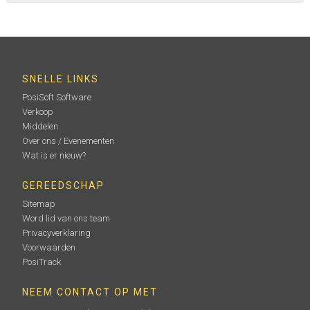
SNELLE LINKS
PosiSoft Software
Verkoop
Middelen
Over ons / Evenementen
Wat is er nieuw?
GEREEDSCHAP
Sitemap
Word lid van ons team
Privacyverklaring
Voorwaarden
PosiTrack
NEEM CONTACT OP MET