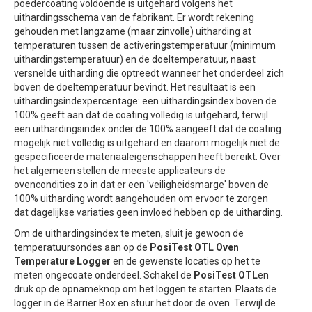
poedercoating voldoende is uitgehard volgens het
uithardingsschema van de fabrikant. Er wordt rekening
gehouden met langzame (maar zinvolle) uitharding at
temperaturen tussen de activeringstemperatuur (minimum
uithardingstemperatuur) en de doeltemperatuur, naast
versnelde uitharding die optreedt wanneer het onderdeel zich
boven de doeltemperatuur bevindt. Het resultaat is een
uithardingsindexpercentage: een uithardingsindex boven de
100% geeft aan dat de coating volledig is uitgehard, terwijl
een uithardingsindex onder de 100% aangeeft dat de coating
mogelijk niet volledig is uitgehard en daarom mogelijk niet de
gespecificeerde materiaaleigenschappen heeft bereikt. Over
het algemeen stellen de meeste applicateurs de
ovencondities zo in dat er een 'veiligheidsmarge' boven de
100% uitharding wordt aangehouden om ervoor te zorgen
dat dagelijkse variaties geen invloed hebben op de uitharding.
Om de uithardingsindex te meten, sluit je gewoon de
temperatuursondes aan op de
PosiTest OTL Oven
Temperature Logger
en de gewenste locaties op het te
meten ongecoate onderdeel. Schakel de
PosiTest OTL
en
druk op de opnameknop om het loggen te starten. Plaats de
logger in de Barrier Box en stuur het door de oven. Terwijl de