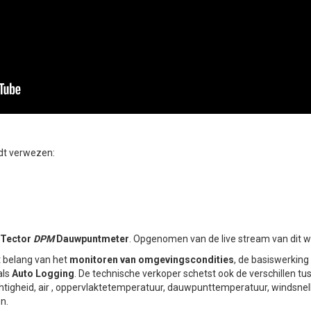
dt verwezen:
iTector
DPM
Dauwpuntmeter
. Opgenomen van de live stream van dit 
t belang van het
monitoren van omgevingscondities
, de basiswerking
als
Auto Logging
. De technische verkoper schetst ook de verschillen 
htigheid, air , oppervlaktetemperatuur, dauwpunttemperatuur, windsnelh
n.