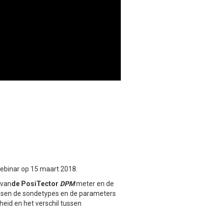
webinar op 15 maart 2018.
 van
de PosiTector
DPM
meter en de
tussen de sondetypes en de parameters
eid en het verschil tussen