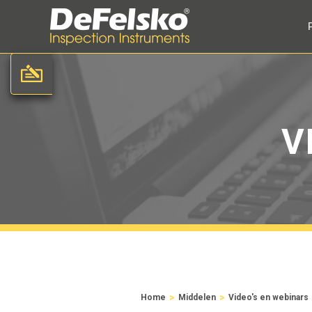
V
>
>
Home
Middelen
Video's en webinars