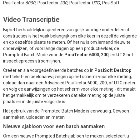
PosiTector
6000
,
PosiTector
200
,
PosiTector
UTG
,
PosiSoft
Video Transcriptie
Bij het herhaaldelijk inspecteren van gelijksoortige onderdelen of
constructies is het vaak belangrijk om elke keer in dezelfde volgorde
en op dezelfde plaats te meten. Of het nu is om iemand nieuw te
onderwijzen, of voor lange dagen op een productievloer, de
Prompted Batch Mode voor de
PosiTector 6000
,
200
, en
UTG
het
inspectieproces stroomlijnen.
Creëer en sla voorgedefinieerde batches op in
PosiSoft Desktop
met tekst- en beeldaanwijzingen op het scherm voor elke meting,
upload dan naar een Advanced PosiTector 6000, 200, of UTG meter
en volg de aanwijzingen op het scherm voor elke meting - dit maakt
het gemakkelijk om te verzekeren dat elke meting op de juiste
plaats en in de juiste volgorde is.
Het gebruik van de Prompted Batch Mode is eenvoudig. Gewoon
aanmaken, uploaden en meten.
Nieuwe sjabloon voor een batch aanmaken
Om een nieuwe Prompted Batchsjabloon te maken, selecteert u