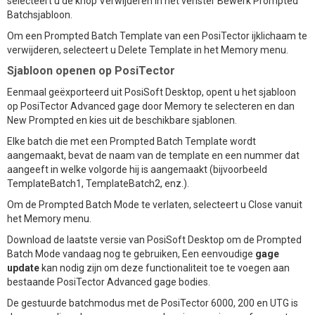
selecteert u de knop Verwijderen in het venster Bewerk Prompted
Batchsjabloon.
Om een Prompted Batch Template van een PosiTector ijklichaam te
verwijderen, selecteert u Delete Template in het Memory menu.
Sjabloon openen op PosiTector
Eenmaal geëxporteerd uit PosiSoft Desktop, opent u het sjabloon
op PosiTector Advanced gage door Memory te selecteren en dan
New Prompted en kies uit de beschikbare sjablonen.
Elke batch die met een Prompted Batch Template wordt
aangemaakt, bevat de naam van de template en een nummer dat
aangeeft in welke volgorde hij is aangemaakt (bijvoorbeeld
TemplateBatch1, TemplateBatch2, enz.).
Om de Prompted Batch Mode te verlaten, selecteert u Close vanuit
het Memory menu.
Download de laatste versie van PosiSoft Desktop om de Prompted
Batch Mode vandaag nog te gebruiken, Een eenvoudige
gage
update
kan nodig zijn om deze functionaliteit toe te voegen aan
bestaande PosiTector Advanced gage bodies.
De gestuurde batchmodus met de PosiTector 6000, 200 en UTG is