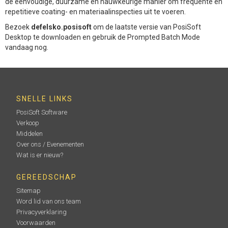
de eenvoudige, duurzame en nauwkeurige manier om frequente en
repetitieve coating- en materiaalinspecties uit te voeren.
Bezoek
defelsko.posisoft
om de laatste versie van PosiSoft
Desktop te downloaden en gebruik de Prompted Batch Mode
vandaag nog.
SNELLE LINKS
PosiSoft Software
Verkoop
Middelen
Over ons / Evenementen
Wat is er nieuw?
GEREEDSCHAP
Sitemap
Word lid van ons team
Privacyverklaring
Voorwaarden