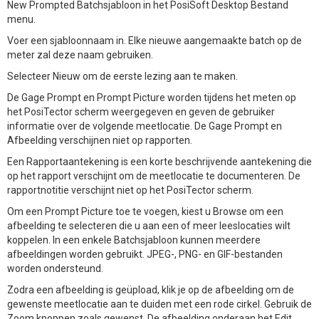
New Prompted Batchsjabloon in het PosiSoft Desktop Bestand
menu.
Voer een sjabloonnaam in. Elke nieuwe aangemaakte batch op de
meter zal deze naam gebruiken.
Selecteer Nieuw om de eerste lezing aan te maken.
De Gage Prompt en Prompt Picture worden tijdens het meten op
het PosiTector scherm weergegeven en geven de gebruiker
informatie over de volgende meetlocatie. De Gage Prompt en
Afbeelding verschijnen niet op rapporten.
Een Rapportaantekening is een korte beschrijvende aantekening die
op het rapport verschijnt om de meetlocatie te documenteren. De
rapportnotitie verschijnt niet op het PosiTector scherm.
Om een Prompt Picture toe te voegen, kiest u Browse om een
afbeelding te selecteren die u aan een of meer leeslocaties wilt
koppelen. In een enkele Batchsjabloon kunnen meerdere
afbeeldingen worden gebruikt. JPEG-, PNG- en GIF-bestanden
worden ondersteund.
Zodra een afbeelding is geüpload, klik je op de afbeelding om de
gewenste meetlocatie aan te duiden met een rode cirkel. Gebruik de
Zoom knoppen zoals gewenst. De afbeelding onderaan het Edit