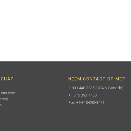
SCHAP
NEEM CONTACT OP MET
1-800-448-3835
(USA & Canada)
n ons team
+1-315-393-4450
aring
Fax: +1-315-393-8471
n