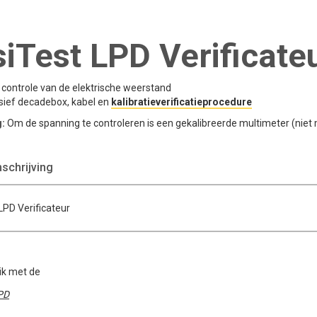
iTest LPD Verificate
 controle van de elektrische weerstand
usief decadebox, kabel en
kalibratieverificatieprocedure
g:
Om de spanning te controleren is een gekalibreerde multimeter (niet
chrijving
LPD Verificateur
ik met de
PD