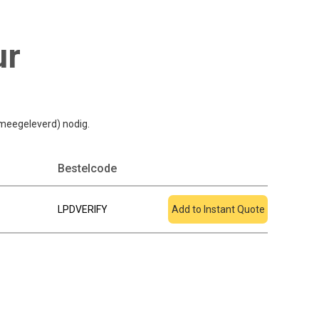
ur
 meegeleverd) nodig.
Toevoegen aan
Bestelcode
offerte
LPDVERIFY
Add to Instant Quote