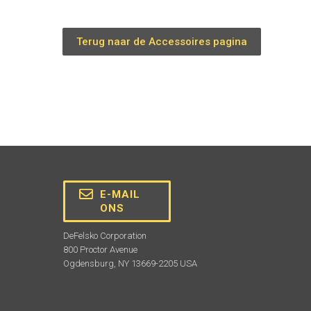
Terug naar de Accessoires pagina
E-MAIL
ONS
DeFelsko Corporation
800 Proctor Avenue
Ogdensburg, NY 13669-2205 USA