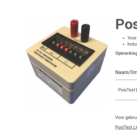
Pos
Voor
Incl
Opmerkin
Naam/Oms
PosiTest 
Voor gebru
PosiTest
L