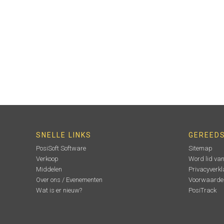
SNELLE LINKS
GEREED
PosiSoft Software
Sitemap
Verkoop
Word lid va
Middelen
Privacyverkl
Over ons / Evenementen
Voorwaarde
Wat is er nieuw?
PosiTrack