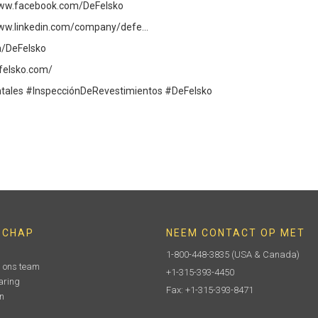
/www.facebook.com/DeFelsko
www.linkedin.com/company/defe...
om/DeFelsko
felsko.com/
ales #InspecciónDeRevestimientos #DeFelsko
SCHAP
NEEM CONTACT OP MET
1-800-448-3835
(USA & Canada)
n ons team
+1-315-393-4450
aring
Fax: +1-315-393-8471
n