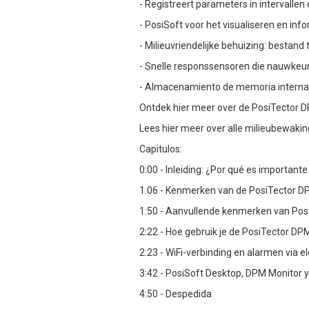
- Registreert parameters in intervallen
- PosiSoft voor het visualiseren en in
- Milieuvriendelijke behuizing: bestan
- Snelle responssensoren die nauwkeur
- Almacenamiento de memoria interna d
Ontdek hier meer over de PosiTector D
Lees hier meer over alle milieubewaki
Capitulos:
0:00 - Inleiding: ¿Por qué es important
1:06 - Kenmerken van de PosiTector D
1:50 - Aanvullende kenmerken van Pos
2:22 - Hoe gebruik je de PosiTector DP
2:23 - WiFi-verbinding en alarmen via 
3:42 - PosiSoft Desktop, DPM Monitor y
4:50 - Despedida