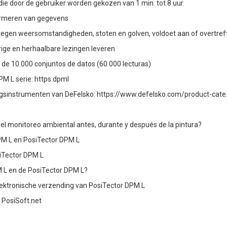
 die door de gebruiker worden gekozen van 1 min. tot 8 uur.
formeren van gegevens
d tegen weersomstandigheden, stoten en golven, voldoet aan of overtref
ige en herhaalbare lezingen leveren
e 10.000 conjuntos de datos (60.000 lecturas)
PM L serie: https:dpml
ngsinstrumenten van DeFelsko: https://www.defelsko.com/product-cate.
e el monitoreo ambiental antes, durante y después de la pintura?
PM L en PosiTector DPM L
iTector DPM L
M L en de PosiTector DPM L?
elektronische verzending van PosiTector DPM L
 PosiSoft.net