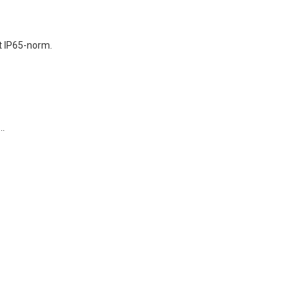
t IP65-norm.
..