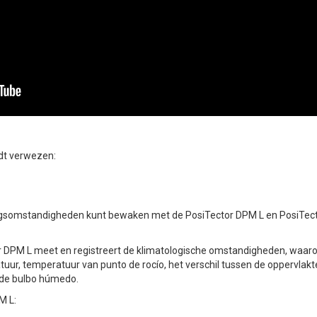
dt verwezen:
vingsomstandigheden kunt bewaken met de PosiTector DPM L en PosiTect
r DPM L meet en registreert de klimatologische omstandigheden, waaron
uur, temperatuur van punto de rocío, het verschil tussen de oppervla
 de bulbo húmedo.
M L: