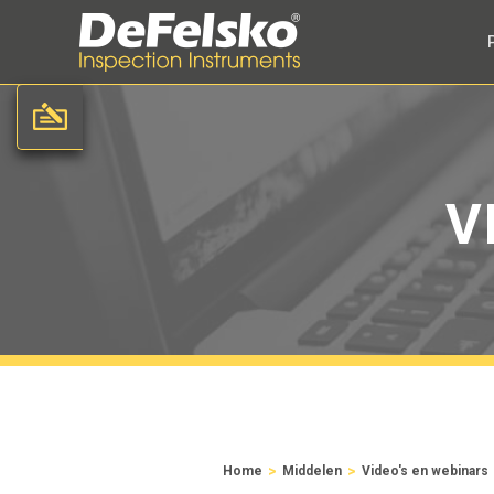
V
>
>
Home
Middelen
Video's en webinars