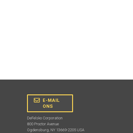
E-MAIL
ONS
DeFelsko Corporation
800 Proctor Avenue
Ogdensburg, NY 13669-2205 USA