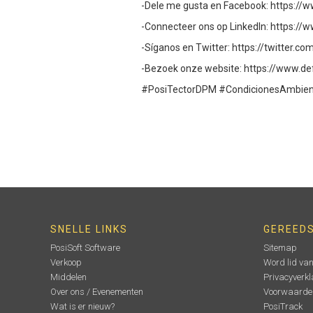
-Dele me gusta en Facebook: https:/
-Connecteer ons op LinkedIn: https://
-Síganos en Twitter: https://twitter.c
-Bezoek onze website: https://www.de
#PosiTectorDPM #CondicionesAmbient
SNELLE LINKS
GEREED
PosiSoft Software
Sitemap
Verkoop
Word lid va
Middelen
Privacyverkl
Over ons / Evenementen
Voorwaarde
Wat is er nieuw?
PosiTrack