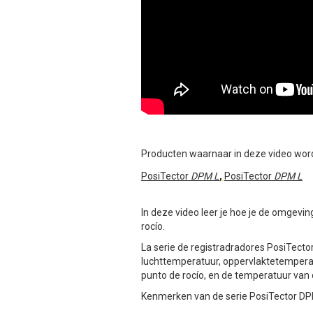
Producten waarnaar in deze video wor
PosiTector
DPM L
,
PosiTector
DPM L
In deze video leer je hoe je de omge
rocío.
La serie de registradradores PosiTecto
luchttemperatuur, oppervlaktetemperat
punto de rocío, en de temperatuur van
Kenmerken van de serie PosiTector DP