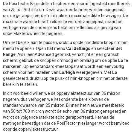
De PosiTector B-modellen hebben een vooraf ingesteld meetbereik
van 25 tot 760 micron. Deze waarden kunnen worden aangepast
om de gerapporteerde minimale en maximale dikte te wijzigen. De
maximale waarde hoeft zelden te worden aangepast, maar het
verhogen van de ondergrens helpt om reflecties als gevolg van
oppervlakteruwheid te negeren.
Om het bereik aan te passen, drukt u op de middelste knop om het
menu te openen. Open het menu
Cal Settings
en selecteer
Set
Range
. Als u eenAdvanced gebruikt, verschijnt er een grafisch
scherm; gebruik de knoppen omhoog en omlaag om de optie
Lo
te
markeren. Op eenStandard-meetapparaat wordt een eenvoudig
scherm voor het instellen van
Lo/High
weergegeven. Met
Lo
geselecteerd, drukt u op de plus- of min-knoppen om het onderste
bereik in te stellen.
In dit voorbeeld willen we de oppervlaktetextuur van 36 micron
negeren, dus verhogen we het onderste bereik boven de
standaardwaarde van 25 micron. Binnen het nieuwe meetbereik
van 50 tot 760 micron wordt de echo van 36 micron genegeerd en
wordt de volgende sterkste echo gerapporteerd. Herhaalde
metingen bevestigen dat de PosiTector niet langer wordt beïnvloed
door de oppervlaktestructuur.