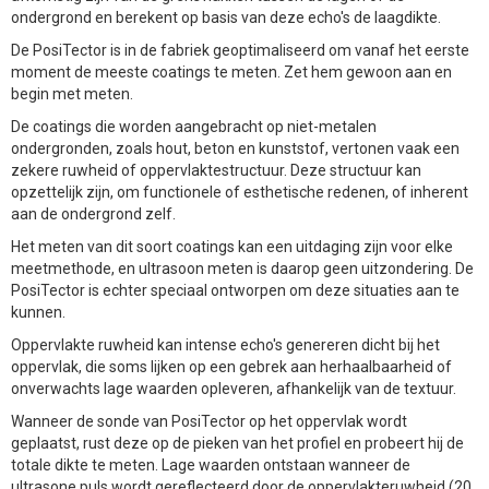
ondergrond en berekent op basis van deze echo's de laagdikte.
De PosiTector is in de fabriek geoptimaliseerd om vanaf het eerste
moment de meeste coatings te meten. Zet hem gewoon aan en
begin met meten.
De coatings die worden aangebracht op niet-metalen
ondergronden, zoals hout, beton en kunststof, vertonen vaak een
zekere ruwheid of oppervlaktestructuur. Deze structuur kan
opzettelijk zijn, om functionele of esthetische redenen, of inherent
aan de ondergrond zelf.
Het meten van dit soort coatings kan een uitdaging zijn voor elke
meetmethode, en ultrasoon meten is daarop geen uitzondering. De
PosiTector is echter speciaal ontworpen om deze situaties aan te
kunnen.
Oppervlakte ruwheid kan intense echo's genereren dicht bij het
oppervlak, die soms lijken op een gebrek aan herhaalbaarheid of
onverwachts lage waarden opleveren, afhankelijk van de textuur.
Wanneer de sonde van PosiTector op het oppervlak wordt
geplaatst, rust deze op de pieken van het profiel en probeert hij de
totale dikte te meten. Lage waarden ontstaan wanneer de
ultrasone puls wordt gereflecteerd door de oppervlakteruwheid (20