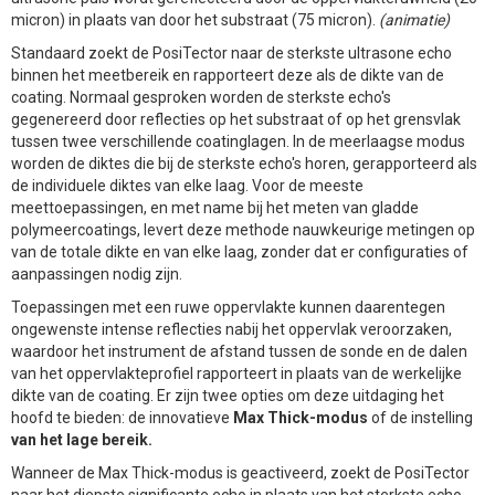
micron) in plaats van door het substraat (75 micron).
(animatie)
Standaard zoekt de PosiTector naar de sterkste ultrasone echo
binnen het meetbereik en rapporteert deze als de dikte van de
coating. Normaal gesproken worden de sterkste echo's
gegenereerd door reflecties op het substraat of op het grensvlak
tussen twee verschillende coatinglagen. In de meerlaagse modus
worden de diktes die bij de sterkste echo's horen, gerapporteerd als
de individuele diktes van elke laag. Voor de meeste
meettoepassingen, en met name bij het meten van gladde
polymeercoatings, levert deze methode nauwkeurige metingen op
van de totale dikte en van elke laag, zonder dat er configuraties of
aanpassingen nodig zijn.
Toepassingen met een ruwe oppervlakte kunnen daarentegen
ongewenste intense reflecties nabij het oppervlak veroorzaken,
waardoor het instrument de afstand tussen de sonde en de dalen
van het oppervlakteprofiel rapporteert in plaats van de werkelijke
dikte van de coating. Er zijn twee opties om deze uitdaging het
hoofd te bieden: de innovatieve
Max Thick-modus
of de instelling
van het lage bereik.
Wanneer de Max Thick-modus is geactiveerd, zoekt de PosiTector
naar het diepste significante echo in plaats van het sterkste echo.