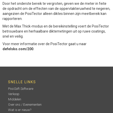
Door het onderste bereik te vergroten, geven we de meter in feite
de opdracht om de effecten van de oppervlakteruwheid te negeren,
aangezien de PosiTector alleen diktes binnen zijn meetbereik kan
rapporteren.
Met de Max Thick-modus en de bereikinstelling voert de PosiTector
betrouwbare en herhaalbare diktemetingen uit op ruwe coatings,
snel en veilig.
Voor meer informatie over de PosiTector gaat u naar
defelsko.com/200
.
SNELLE LINKS
PosiSoft Software
Verkoop
Middelen
Over ons / Evenementen
Wat is er nieuw?