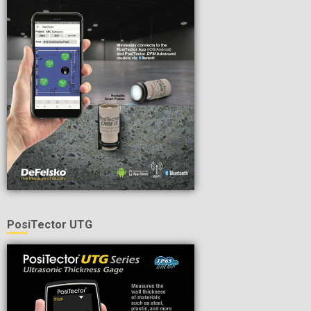
PosiTector UTG