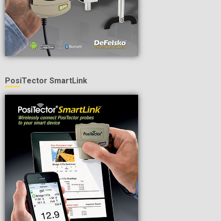
PosiTector SmartLink