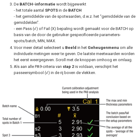
De
BATCH-informatie
wordt bijgewerkt
- het totale aantal
SPOTS
in de
BATCH
- het gemiddelde van de spotwaarden, d.w.z. het "gemiddelde van de
gemiddelden".
- een Pass (√) of Fail (X) bepaling wordt gemaakt voor de BATCH op
basis van de door de gebruiker gespecificeerde parameters-
spots/batch, MIN, MAX.
Voor meer detail selecteert u
Beeld
in het
Geheugenmenu
om alle
individuele metingen weer te geven. De laatste meetwaarden worden
het eerst weergegeven. Scroll met de knoppen omhoog en omlaag.
Als aan alle PA9-criteria van
stap 2
is voldaan, verschijnt het
passeersymbool (√) in de rij boven de vlekken.