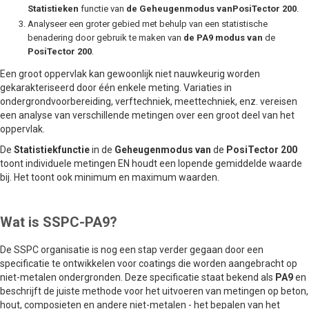
Statistieken
functie van
de
Geheugenmodus
vanPosiTector 200
.
Analyseer een groter gebied met behulp van een statistische
benadering door gebruik te maken van
de PA9 modus van
de
PosiTector 200
.
Een groot oppervlak kan gewoonlijk niet nauwkeurig worden
gekarakteriseerd door één enkele meting. Variaties in
ondergrondvoorbereiding, verftechniek, meettechniek, enz. vereisen
een analyse van verschillende metingen over een groot deel van het
oppervlak.
De
Statistiekfunctie
in de
Geheugenmodus
van
de
PosiTector 200
toont individuele metingen EN houdt een lopende gemiddelde waarde
bij. Het toont ook minimum en maximum waarden.
Wat is SSPC-PA9?
De SSPC organisatie is nog een stap verder gegaan door een
specificatie te ontwikkelen voor coatings die worden aangebracht op
niet-metalen ondergronden. Deze specificatie staat bekend als
PA9
en
beschrijft de juiste methode voor het uitvoeren van metingen op beton,
hout, composieten en andere niet-metalen - het bepalen van het