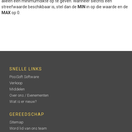
alleen een minimumdikte op te geven. Wanneer slechts één
streefwaarde beschikbaar is, stel dan de
MIN
in op die waarde en de
MAX
op 0.
SNELLE LINKS
PosiSoft Software
Verkoop
Middelen
Over ons / Evenementen
Wat is er nieuw?
GEREEDSCHAP
Sitemap
Word lid van ons team