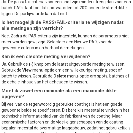
Ja. De pass/fail criteria voor een spot zijn minder streng dan voor een
batch. PA9 staat toe dat spotwaarden tot 20% onder de streefdikte
liggen. De partijwaarde kan dat niet.
Is het mogelijk de PASS/FAIL-criteria te wijzigen nadat
alle metingen zijn verricht?
Nee. Zodra de PA9-criteria zijn ingesteld, kunnen de parameters niet
meer worden gewijzigd. Selecteer een Nieuwe PA9, voer de
gewenste criteria in en herhaal de metingen.
Kan ik een slechte meting verwijderen?
Ja. Gebruik de
(-)
knop om de laatst uitgevoerde meting te wissen.
Gebruik de
View
menu-optie om een willekeurige meting, spot of
batch te wissen. Gebruik de
Delete
menu-optie om spots, batches of
de gehele inhoud van het geheugen te wissen.
Moet ik zowel een minimale als een maximale dikte
opgeven?
Bij veel van de tegenwoordig gebruikte coatings is het een goede
gewoonte beide te specificeren. Dit bereik is meestal te vinden in het
technische informatieblad van de fabrikant van de coating. Maar
economische factoren en de vloei-eigenschappen van de coating
bepalen meestal de overmatige laagopbouw, zodat het gebruikelijk is