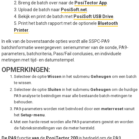
2. Breng de batch over naar de
PosiTector App
.
3. Upload de batch naar
PosiSoft.net
.
4. Bekijk en print de batch met
PosiSoft USB Drive
.
5. Print het batch rapport met de optionele
Bluetooth
Printer
.
In elk van de bovenstaande opties wordt alle SSPC-PA9
batchinformatie weergegeven: serienummer van de sonde, PA9-
parameters, batchcriteria, Pass/Fail conclusies, en individuele
metingen met tijd- en datumstempel.
OPMERKINGEN:
Selecteer de optie
Wissen
in het submenu
Geheugen
om een batch
te wissen.
Selecteer de optie
Sluiten
in het submenu
Geheugen
om de huidige
PA9-analyse te beëindigen maar alle bestaande batch-metingen te
behouden.
PA9-parameters worden niet beïnvloed door een
meterreset
vanuit
het
Setup-menu
.
Met een harde reset worden alle PA9-parameters gewist en worden
de fabrieksinstellingen van de meter hersteld.
De
PA9
functie
van
de
PosiTector 200
is bedoeld om de PA9