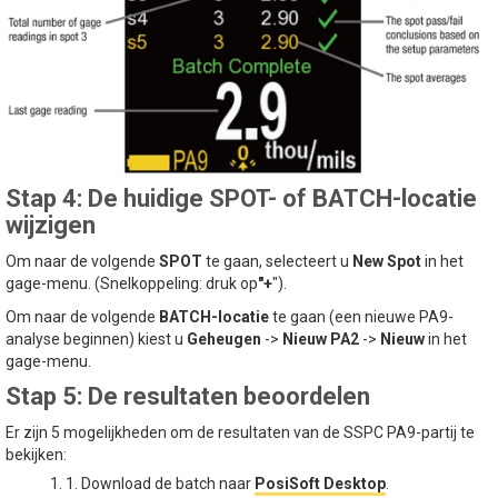
Stap 4: De huidige SPOT- of BATCH-locatie
wijzigen
Om naar de volgende
SPOT
te gaan, selecteert u
New Spot
in het
gage-menu. (Snelkoppeling: druk op
"+
").
Om naar de volgende
BATCH-locatie
te gaan (een nieuwe PA9-
analyse beginnen) kiest u
Geheugen
->
Nieuw PA2
->
Nieuw
in het
gage-menu.
Stap 5: De resultaten beoordelen
Er zijn 5 mogelijkheden om de resultaten van de SSPC PA9-partij te
bekijken:
1. 1. Download de batch naar
PosiSoft Desktop
.