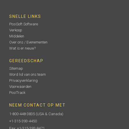
SNELLE LINKS
PosiSoft Software
Verkoop
Middelen
Over ons / Evenementen
Wat is er nieuw?
GEREEDSCHAP
Sitemap
Word lid van ons team
Privacyverklaring
Voorwaarden
PosiTrack
NEEM CONTACT OP MET
1-800-448-3835
(USA & Canada)
+1-315-393-4450
Fax: +1-315-393-8471