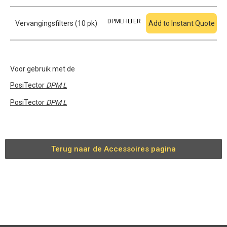
DPMLFILTER
Vervangingsfilters (10 pk)
Add to Instant Quote
Voor gebruik met de
PosiTector
DPM L
PosiTector
DPM L
Terug naar de Accessoires pagina