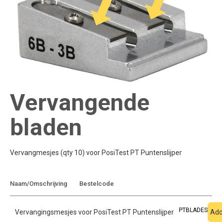
Vervangende
bladen
Vervangmesjes (qty 10) voor PosiTest PT Puntenslijper
Toevoegen aan
Naam/Omschrijving
Bestelcode
offerte
PTBLADES
Vervangingsmesjes voor PosiTest PT Puntenslijper
Add