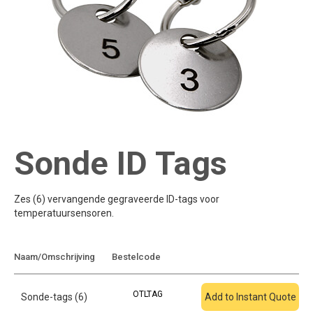
Sonde ID Tags
Zes (6) vervangende gegraveerde ID-tags voor
temperatuursensoren.
Toevoegen aan
Naam/Omschrijving
Bestelcode
offerte
OTLTAG
Sonde-tags (6)
Add to Instant Quote