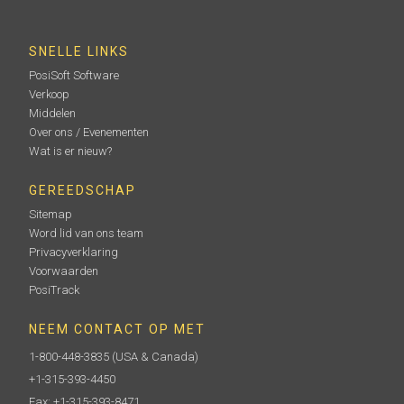
SNELLE LINKS
PosiSoft Software
Verkoop
Middelen
Over ons / Evenementen
Wat is er nieuw?
GEREEDSCHAP
Sitemap
Word lid van ons team
Privacyverklaring
Voorwaarden
PosiTrack
NEEM CONTACT OP MET
1-800-448-3835
(USA & Canada)
+1-315-393-4450
Fax: +1-315-393-8471