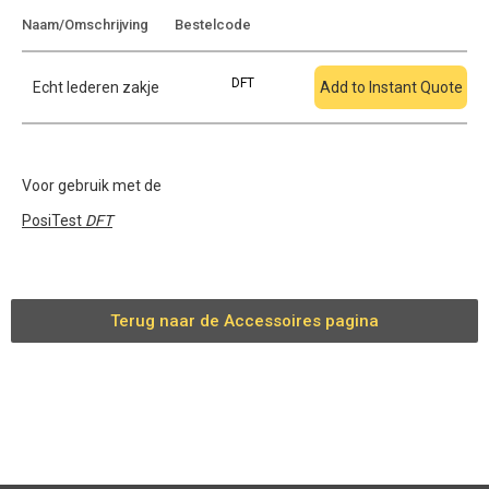
Toevoegen aan
Naam/Omschrijving
Bestelcode
offerte
DFT
Echt lederen zakje
Add to Instant Quote
Voor gebruik met de
PosiTest
DFT
Terug naar de Accessoires pagina