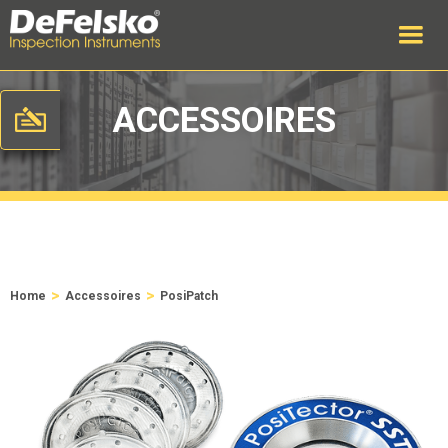
ACCESSOIRES
>
>
Home
Accessoires
PosiPatch