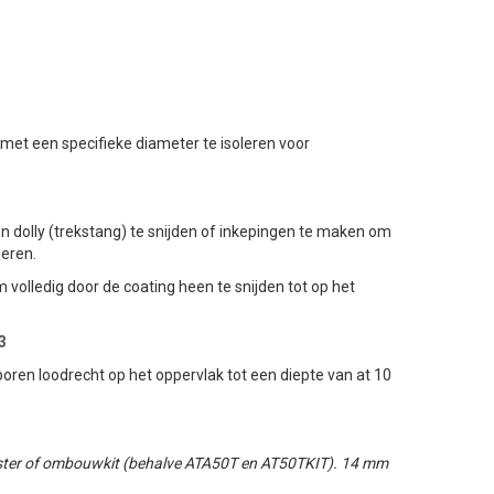
 met een specifieke diameter te isoleren voor
 dolly (trekstang) te snijden of inkepingen te maken om
deren.
volledig door de coating heen te snijden tot op het
3
ren loodrecht op het oppervlak tot een diepte van at 10
tester of ombouwkit (behalve ATA50T en AT50TKIT). 14 mm