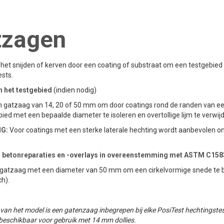
tzagen
 het snijden of kerven door een coating of substraat om een testgebied
ests.
an het testgebied
(indien nodig)
n gatzaag van 14, 20 of 50 mm om door coatings rond de randen van een
ied met een bepaalde diameter te isoleren en overtollige lijm te verwij
G:
Voor coatings met een sterke laterale hechting wordt aanbevolen om 
n betonreparaties en -overlays in overeenstemming met ASTM C158
 gatzaag met een diameter van 50 mm om een cirkelvormige snede te bo
h).
 van het model is een gatenzaag inbegrepen bij elke PosiTest hechtings
beschikbaar voor gebruik met 14 mm dollies.