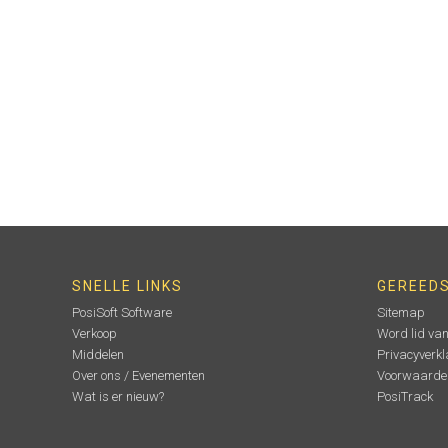
SNELLE LINKS
GEREED
PosiSoft Software
Sitemap
Verkoop
Word lid va
Middelen
Privacyverkl
Over ons / Evenementen
Voorwaarde
Wat is er nieuw?
PosiTrack