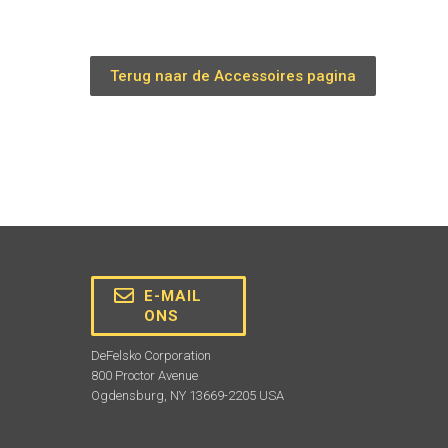
Terug naar de Accessoires pagina
E-MAIL
ONS
DeFelsko Corporation
800 Proctor Avenue
Ogdensburg, NY 13669-2205 USA