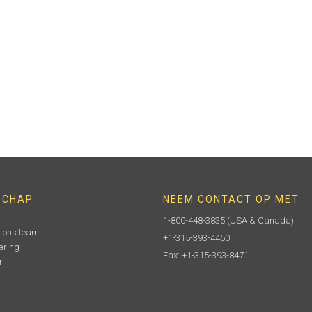
SCHAP
NEEM CONTACT OP MET
1-800-448-3835
(USA & Canada)
n ons team
+1-315-393-4450
aring
Fax: +1-315-393-8471
n