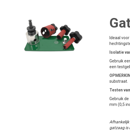
Ga
Ideaal voor
hechtingst
Isolatie v
Gebruik ee
een testgeb
OPMERKIN
substraat.
Testen va
Gebruik de
mm (0,5 inc
Afhankelijk
gatzaag is 