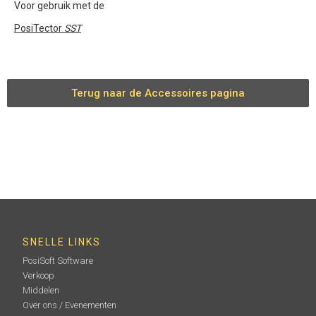
Voor gebruik met de
PosiTector
SST
Terug naar de Accessoires pagina
SNELLE LINKS
PosiSoft Software
Verkoop
Middelen
Over ons / Evenementen