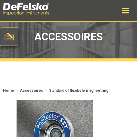
ACCESSOIRES
>
>
Home
Accessoires
Standard of flexibele magneetring