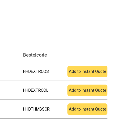
Toevoegen aan
Bestelcode
offerte
HHDEXTRODS
Add to Instant Quote
HHDEXTRODL
Add to Instant Quote
HHDTHMBSCR
Add to Instant Quote