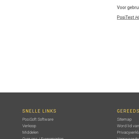
Voor gebru
PosiTest
H
SNELLE LINKS
GEREED
PosiSoft Software
Sitemap
Verkoop
Word lid va
Middelen
Privacyverkl
Over ons / Evenementen
Voorwaarde