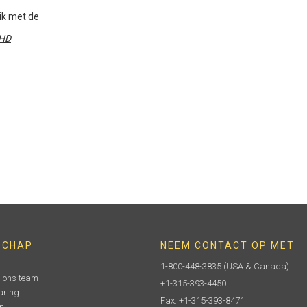
ik met de
HD
SCHAP
NEEM CONTACT OP MET
1-800-448-3835
(USA & Canada)
n ons team
+1-315-393-4450
aring
Fax: +1-315-393-8471
n